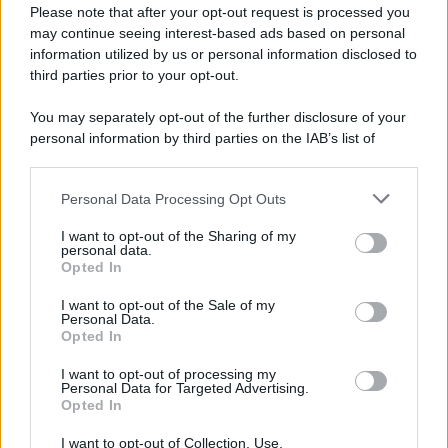
Preferenze Privacy
Please note that after your opt-out request is processed you
may continue seeing interest-based ads based on personal
information utilized by us or personal information disclosed to
third parties prior to your opt-out.
You may separately opt-out of the further disclosure of your
personal information by third parties on the IAB’s list of
downstream participants.
Personal Data Processing Opt Outs
This information may also be disclosed by us to third parties
on the IAB’s List of Downstream Participants that may further
I want to opt-out of the Sharing of my
disclose it to other third parties.
personal data.
Opted In
Please note that this website/app uses one or more Google
services and may gather and store information including but
I want to opt-out of the Sale of my
Personal Data.
not limited to your visit or usage behaviour. You may click to
Opted In
grant or deny consent to Google and its third-party tags to
use your data for below specified purposes in below Google
I want to opt-out of processing my
consent section.
Personal Data for Targeted Advertising.
Opted In
I want to opt-out of Collection, Use,