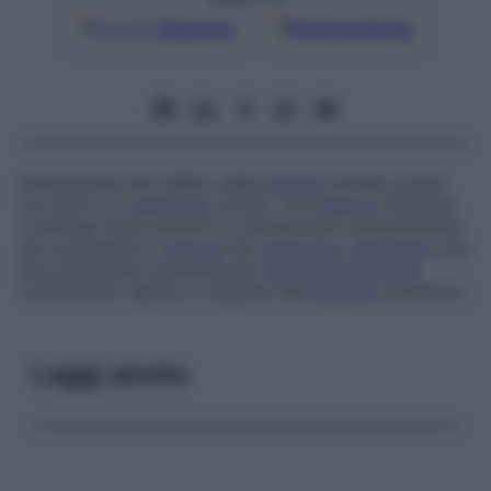
Google
Discover
Fonti preferite
Diminuzione del calibro della
valvola
mitrale, posta
tra l’atrio e il
ventricolo
sinistri. Una
stenosi
mitralica
costringe l’atrio sinistro a contrarsi più violentemente
per sospingere il
sangue
nel
ventricolo
,
fenomeno
che
può provocare un’aritmia per
fibrillazione atriale
(contrazioni rapide e irregolari del
muscolo
cardiaco).
Leggi anche