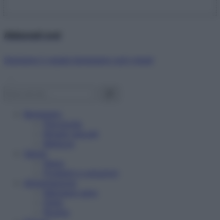
Abbonati ora!
Starbene ti regala benessere ogni mese!
Benessere
Psicologia
Rimedi naturali
Bellezza
Salute
News
Problemi e soluzioni
Alimentazione
Mangiare sano
Diete
Ricette