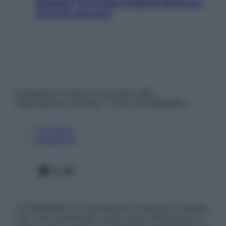
spiaggia? Strategie di digital detox per
staccare davvero
© Belpietro Edizioni Periodiche SRL –
Riproduzione riservata – P.Iva 13673600964
Chi siamo
Pubblicità
Facebook
X
Instagram
ATTENZIONE: Le informazioni contenute in questo
sito sono presentate a solo scopo informativo, in