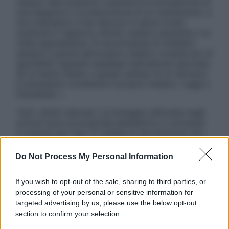
nessun caso possono costituire la formulazione di
una diagnosi o la prescrizione di un trattamento, e
non intendono e non devono in alcun modo
sostituire il rapporto diretto medico-paziente o la
visita specialistica. Si raccomanda di chiedere
sempre il parere del proprio medico curante e/o di
specialisti riguardo qualsiasi indicazione riportata.
Se si hanno dubbi o quesiti sull’uso di un farmaco
è necessario contattare il proprio medico. Leggi il
Disclaimer »
Tutti i diritti riservati. Le immagini utilizzate negli
articoli sono di proprietà dell’editore o concesse
in licenza per l’uso. È vietata la riproduzione non
autorizzata.
Do Not Process My Personal Information
If you wish to opt-out of the sale, sharing to third parties, or
Informativa
processing of your personal or sensitive information for
Privacy Policy
targeted advertising by us, please use the below opt-out
Cookie Policy
section to confirm your selection.
Note Legali