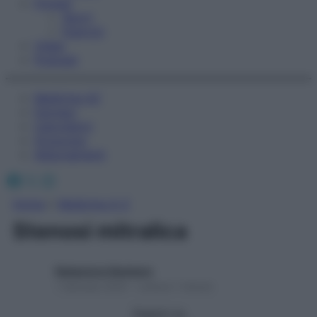
Fitness
Sport
Esercizi
Video
Podcast
Medicina AZ
Farmaci
Calcolatori
Oroscopo
Abbonamenti
Facebook
X
Instagram
Home
»
Medicina A-Z
Stenosi mitralica
Redazione Starbene
1 Gennaio 2025 – Lettura 1 minuto
Seguici su