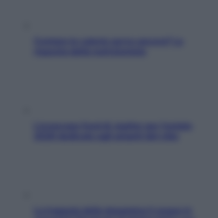
Contare le calorie serve ancora? La
risposta della nutrizionista
L’oroscopo food di Jupiter per l’estate
2026 dedicato agli amanti del cibo
La trappola della dopamina ti segue in