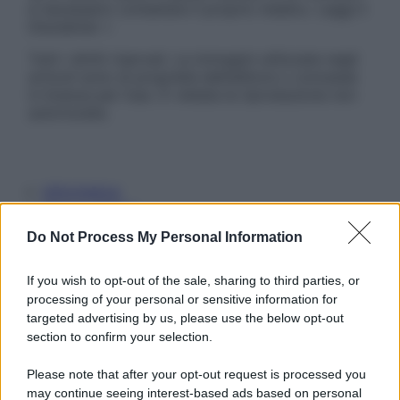
è necessario contattare il proprio medico. Leggi il
Disclaimer »
Tutti i diritti riservati. Le immagini utilizzate negli
articoli sono di proprietà dell’editore o concesse
in licenza per l’uso. È vietata la riproduzione non
autorizzata.
Informativa
Privacy Policy
Cookie Policy
Do Not Process My Personal Information
Note Legali
Preferenze Privacy
If you wish to opt-out of the sale, sharing to third parties, or
processing of your personal or sensitive information for
targeted advertising by us, please use the below opt-out
section to confirm your selection.
Please note that after your opt-out request is processed you
may continue seeing interest-based ads based on personal