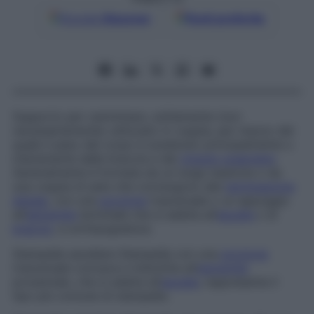
Google
Discover
Fonti preferite
Supporto per camminare, solitamente (non
necessariamente) utilizzato in coppia, per mezzo del
quale il peso del corpo è sostenuto principalmente o
interamente dalle braccia e dal
cingolo scapolare
.
Generalmente è formata da un lungo bastone o da
una coppia di aste che convergono alla
terminazione
distale
, con una
porzione
trasversale o un appoggio
all’
estremità
terminale che si adatta all’
ascella
o al
braccio
, e un’impugnatura.
Stampella ascellare
Stampella con una
porzione
trasversale concava e imbottita all’
estremità
prossimale, che si adatta all’
ascella
; rappresenta il
tipo più comune di stampella.