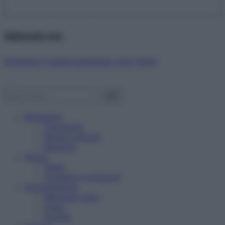
Abbonati ora!
Starbene ti regala benessere ogni mese!
Benessere
Psicologia
Rimedi naturali
Bellezza
Salute
News
Problemi e soluzioni
Alimentazione
Mangiare sano
Diete
Ricette