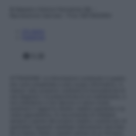
© Belpietro Edizioni Periodiche SRL –
Riproduzione riservata – P.Iva 13673600964
Chi siamo
Pubblicità
Facebook
X
Instagram
ATTENZIONE: Le informazioni contenute in questo
sito sono presentate a solo scopo informativo, in
nessun caso possono costituire la formulazione di
una diagnosi o la prescrizione di un trattamento, e
non intendono e non devono in alcun modo
sostituire il rapporto diretto medico-paziente o la
visita specialistica. Si raccomanda di chiedere
sempre il parere del proprio medico curante e/o di
specialisti riguardo qualsiasi indicazione riportata.
Se si hanno dubbi o quesiti sull’uso di un farmaco