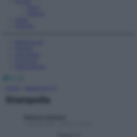
Fitness
Sport
Esercizi
Video
Podcast
Medicina AZ
Farmaci
Calcolatori
Oroscopo
Abbonamenti
Facebook
X
Instagram
Home
»
Medicina A-Z
Stampella
Redazione Starbene
1 Gennaio 2025 – Lettura 1 minuto
Seguici su