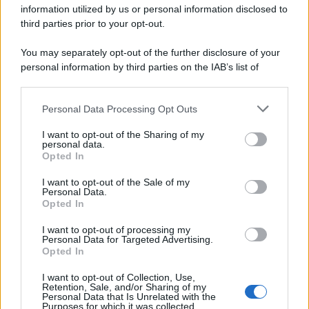
information utilized by us or personal information disclosed to
third parties prior to your opt-out.
You may separately opt-out of the further disclosure of your
personal information by third parties on the IAB’s list of
downstream participants.
Personal Data Processing Opt Outs
This information may also be disclosed by us to third parties
on the IAB’s List of Downstream Participants that may further
I want to opt-out of the Sharing of my
disclose it to other third parties.
personal data.
Opted In
Please note that this website/app uses one or more Google
services and may gather and store information including but
I want to opt-out of the Sale of my
Personal Data.
not limited to your visit or usage behaviour. You may click to
Opted In
grant or deny consent to Google and its third-party tags to
use your data for below specified purposes in below Google
I want to opt-out of processing my
consent section.
Personal Data for Targeted Advertising.
Opted In
I want to opt-out of Collection, Use,
Retention, Sale, and/or Sharing of my
Personal Data that Is Unrelated with the
Purposes for which it was collected.