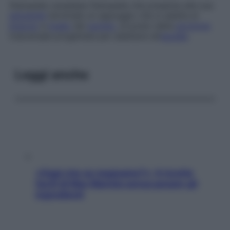
Stampella canadese
Stampella che presenta alla sua
estremità
terminale un appoggio che si adatta al
braccio
a
livello
del
gomito
, al posto della
porzione
trasversale progettata per adattarsi all’
ascella
.
Leggi anche
«Oggi che se magnamo?»: 4 ricette
facili di Max Mariola senza pesare gli
ingredienti