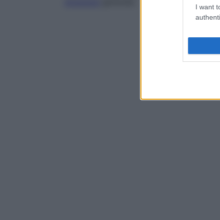
anestesia
generale.
I want t
authenti