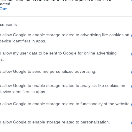
lected.
Out
consents
Le
o allow Google to enable storage related to advertising like cookies on
evice identifiers in apps.
ti preferite
o allow my user data to be sent to Google for online advertising
s.
to allow Google to send me personalized advertising.
o allow Google to enable storage related to analytics like cookies on
 la forma di un triangolo forato al centro, con la
evice identifiers in apps.
porto con un altro ossicino, l’
incudine
, mentre la
ude l’
orecchio
interno. Vibrando per effetto
o allow Google to enable storage related to functionality of the website
ssione
del suono dal
timpano
all’
orecchio
interno.
tologia
di causa sconosciuta, l’otospongiosi,
ll’otospongiosi rende necessaria l’asportazione della
o allow Google to enable storage related to personalization.
si
, nel corso di un
intervento chirurgico
praticato in