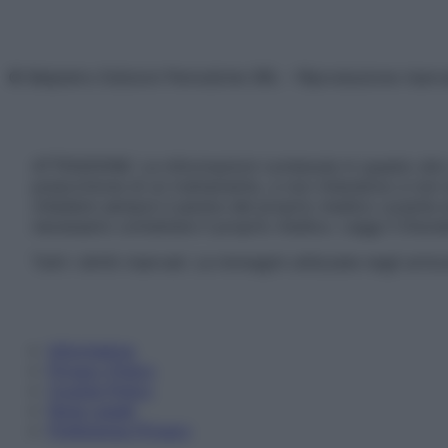
© Belpietro Edizioni Periodiche SRL – Riproduzione riser
ATTENZIONE: Le informazioni contenute in questo sito 
prescrizione di un trattamento, e non intendono e non 
chiedere sempre il parere del proprio medico curante e/o
necessario contattare il proprio medico. Leggi il Discl
Tutti i diritti riservati. Le immagini utilizzate negli ar
Informativa
Privacy Policy
Cookie Policy
Note Legali
Preferenze Privacy