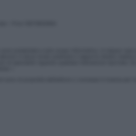
vata – P.Iva 13673600964
sono presentate a solo scopo informativo, in nessun caso p
devono in alcun modo sostituire il rapporto diretto medico-p
 di specialisti riguardo qualsiasi indicazione riportata. Se
aimer »
ticoli sono di proprietà dell’editore o concesse in licenza per 