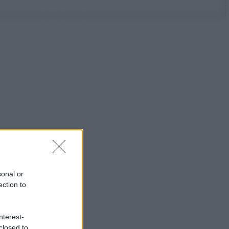
sonal or
ection to
nterest-
closed to