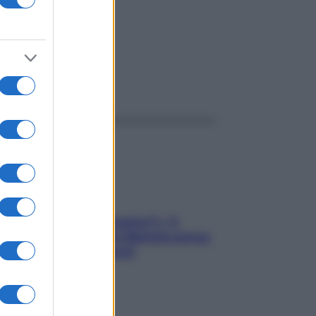
ggi anche
«Oggi che se magnamo?»: 4
ricette facili di Max Mariola senza
pesare gli ingredienti