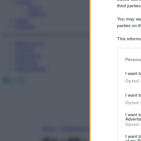
Fitness
third parties
Sport
Esercizi
You may sepa
Video
parties on t
Podcast
This informa
Medicina AZ
Participants
Farmaci
Calcolatori
Please note
Persona
Oroscopo
information 
Abbonamenti
deny consent
I want t
in below Go
Facebook
X
Instagram
Opted 
I want t
Opted 
I want 
Advertis
Opted 
Home
»
Medicina A-Z
I want t
of my P