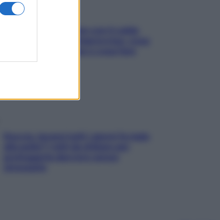
Perché la pressione con il caldo
scende e sale all’improvviso: cosa
succede alle donne e cosa fare
subito
Doccia, lavarsi tutti i giorni fa male
alla pelle? I miti da sfatare per
proteggerla davvero senza
stressarla