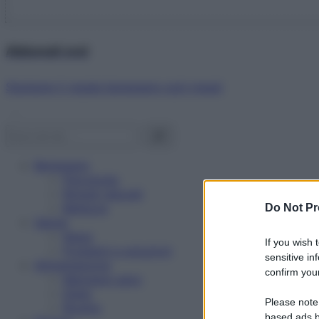
Abbonati ora!
Starbene ti regala benessere ogni mese!
Benessere
Psicologia
Rimedi naturali
Bellezza
Do Not Pr
Salute
News
If you wish 
Problemi e soluzioni
sensitive in
Alimentazione
confirm your
Mangiare sano
Diete
Please note
Ricette
based ads b