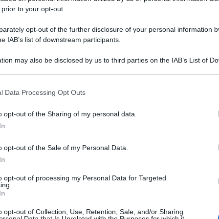
 prior to your opt-out.
rately opt-out of the further disclosure of your personal information by
he IAB’s list of downstream participants.
tion may also be disclosed by us to third parties on the IAB’s List of 
 that may further disclose it to other third parties.
 that this website/app uses one or more Google services and may gath
l Data Processing Opt Outs
including but not limited to your visit or usage behaviour. You may click 
 to Google and its third-party tags to use your data for below specifi
o opt-out of the Sharing of my personal data.
ogle consent section.
In
o opt-out of the Sale of my Personal Data.
In
to opt-out of processing my Personal Data for Targeted
ing.
In
o opt-out of Collection, Use, Retention, Sale, and/or Sharing
ersonal Data that Is Unrelated with the Purposes for which it