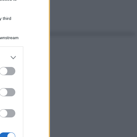
 third
Downstream
er and store
to grant or
ed purposes