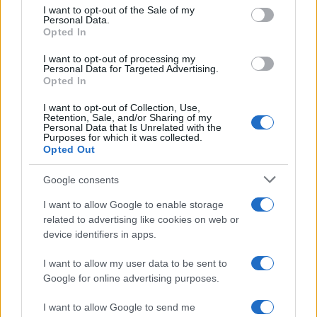
services and may gather and store information including but
I want to opt-out of the Sale of my
Personal Data.
not limited to your visit or usage behaviour. You may click to
Opted In
grant or deny consent to Google and its third-party tags to
use your data for below specified purposes in below Google
I want to opt-out of processing my
consent section.
Personal Data for Targeted Advertising.
Opted In
I want to opt-out of Collection, Use,
Retention, Sale, and/or Sharing of my
Personal Data that Is Unrelated with the
Purposes for which it was collected.
Opted Out
Google consents
I want to allow Google to enable storage
related to advertising like cookies on web or
device identifiers in apps.
I want to allow my user data to be sent to
Google for online advertising purposes.
I want to allow Google to send me