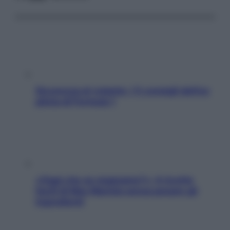
Sicurezza al volante: i 5 consigli dell’ex
pilota di Formula 1
«Oggi che se magnamo?»: 4 ricette
facili di Max Mariola senza pesare gli
ingredienti