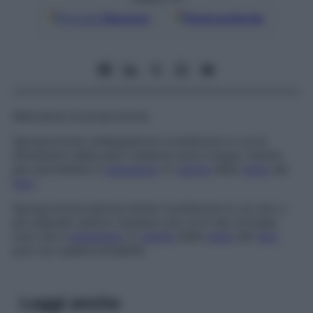
Google
Discover
Fonti preferite
Mancanza di proporzione.
Sproporzione cefalopelvica
Condizione in cui le
dimensioni della pelvi materna sono troppo ridotte
per permettere il
passaggio
in
vagina
della
testa
del
feto
.
Sproporzione pelvica limite
Condizione in cui uno o
più diametri pelvici risultano più corti del normale,
così che il
passaggio
in
vagina
della
testa
del
feto
può non essere possibile.
Leggi anche