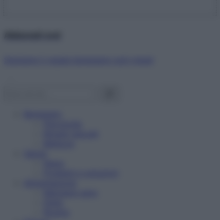
Abbonati ora!
Starbene ti regala benessere ogni mese!
Benessere
Psicologia
Rimedi naturali
Bellezza
Salute
News
Problemi e soluzioni
Alimentazione
Mangiare sano
Diete
Ricette