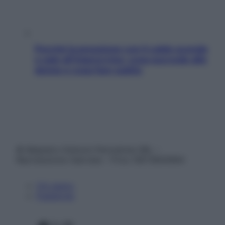
Perché la pressione con il caldo scende
e sale all’improvviso: cosa succede alle
donne e cosa fare subito
© Belpietro Edizioni Periodiche SRL –
Riproduzione riservata – P.Iva 13673600964
Chi siamo
Pubblicità