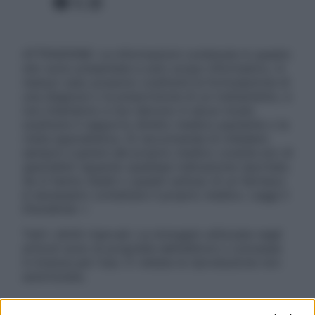
Facebook
X
Instagram
ATTENZIONE: Le informazioni contenute in questo
sito sono presentate a solo scopo informativo, in
nessun caso possono costituire la formulazione di
una diagnosi o la prescrizione di un trattamento, e
non intendono e non devono in alcun modo
sostituire il rapporto diretto medico-paziente o la
visita specialistica. Si raccomanda di chiedere
sempre il parere del proprio medico curante e/o di
specialisti riguardo qualsiasi indicazione riportata.
Se si hanno dubbi o quesiti sull’uso di un farmaco
è necessario contattare il proprio medico. Leggi il
Disclaimer »
Tutti i diritti riservati. Le immagini utilizzate negli
articoli sono di proprietà dell’editore o concesse
in licenza per l’uso. È vietata la riproduzione non
autorizzata.