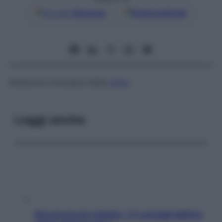
Google
Discover
Fonti preferite
Ablazione chirurgica della
milza
.
Leggi anche
Sicurezza al volante: i 5 consigli dell’ex