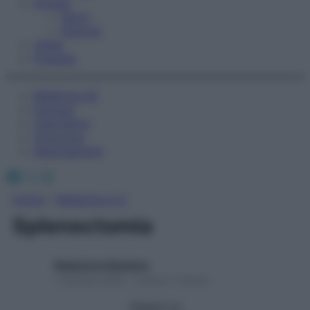
Fitness
Sport
Esercizi
Video
Podcast
Medicina AZ
Farmaci
Calcolatori
Oroscopo
Abbonamenti
Facebook
X
Instagram
Home
»
Medicina A-Z
Splenectomia
Redazione Starbene
1 Gennaio 2025 – Lettura 1 minuto
Seguici su