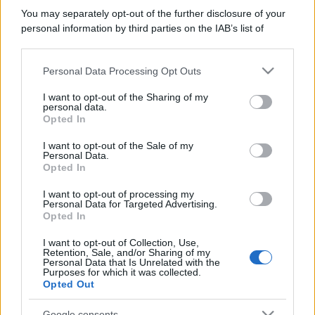
You may separately opt-out of the further disclosure of your
personal information by third parties on the IAB’s list of
downstream participants.
Personal Data Processing Opt Outs
This information may also be disclosed by us to third parties
on the IAB’s List of Downstream Participants that may further
I want to opt-out of the Sharing of my
disclose it to other third parties.
personal data.
Opted In
Please note that this website/app uses one or more Google
services and may gather and store information including but
I want to opt-out of the Sale of my
Personal Data.
not limited to your visit or usage behaviour. You may click to
Opted In
grant or deny consent to Google and its third-party tags to
use your data for below specified purposes in below Google
I want to opt-out of processing my
consent section.
Personal Data for Targeted Advertising.
Opted In
I want to opt-out of Collection, Use,
Retention, Sale, and/or Sharing of my
Personal Data that Is Unrelated with the
Purposes for which it was collected.
Opted Out
Google consents