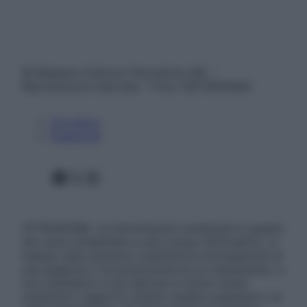
© Belpietro Edizioni Periodiche SRL –
Riproduzione riservata – P.Iva 13673600964
Chi siamo
Pubblicità
Facebook
X
Instagram
ATTENZIONE: Le informazioni contenute in questo
sito sono presentate a solo scopo informativo, in
nessun caso possono costituire la formulazione di
una diagnosi o la prescrizione di un trattamento, e
non intendono e non devono in alcun modo
sostituire il rapporto diretto medico-paziente o la