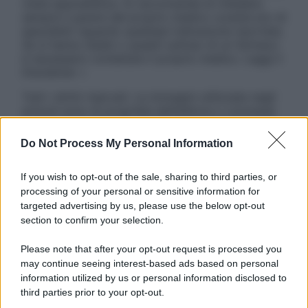
visita specialistica. Si raccomanda di chiedere
sempre il parere del proprio medico curante e/o di
specialisti riguardo qualsiasi indicazione riportata.
Se si hanno dubbi o quesiti sull’uso di un farmaco
è necessario contattare il proprio medico. Leggi il
Disclaimer »
Tutti i diritti riservati. Le immagini utilizzate negli
articoli sono di proprietà dell’editore o concesse
in licenza per l’uso. È vietata la riproduzione non
autorizzata.
Do Not Process My Personal Information
If you wish to opt-out of the sale, sharing to third parties, or
processing of your personal or sensitive information for
Informativa
targeted advertising by us, please use the below opt-out
Privacy Policy
section to confirm your selection.
Cookie Policy
Note Legali
Please note that after your opt-out request is processed you
Preferenze Privacy
may continue seeing interest-based ads based on personal
information utilized by us or personal information disclosed to
third parties prior to your opt-out.