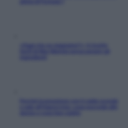
pilota di Formula 1
«Oggi che se magnamo?»: 4 ricette
facili di Max Mariola senza pesare gli
ingredienti
Perché la pressione con il caldo scende
e sale all’improvviso: cosa succede alle
donne e cosa fare subito