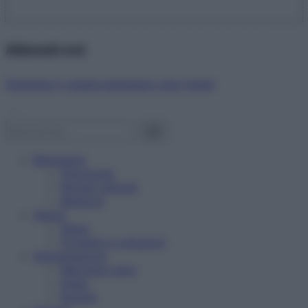
Abbonati ora!
Starbene ti regala benessere ogni mese!
Benessere
Psicologia
Rimedi naturali
Bellezza
Salute
News
Problemi e soluzioni
Alimentazione
Mangiare sano
Diete
Ricette