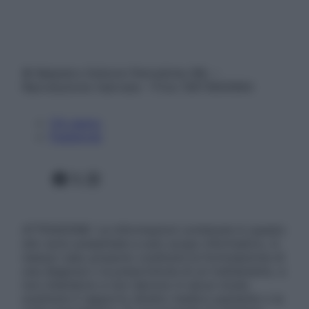
© Belpietro Edizioni Periodiche SRL –
Riproduzione riservata – P.Iva 13673600964
Chi siamo
Pubblicità
Facebook
X
Instagram
ATTENZIONE: Le informazioni contenute in questo
sito sono presentate a solo scopo informativo, in
nessun caso possono costituire la formulazione di
una diagnosi o la prescrizione di un trattamento, e
non intendono e non devono in alcun modo
sostituire il rapporto diretto medico-paziente o la