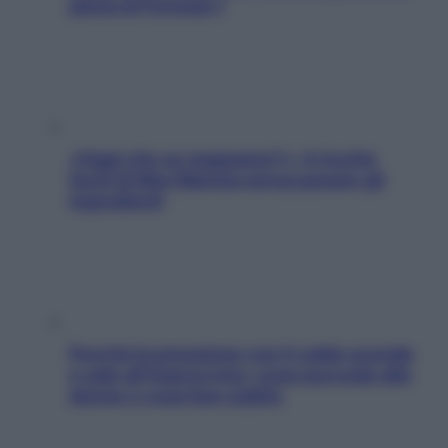
pilota di Formula 1
«Oggi che se magnamo?»: 4 ricette
facili di Max Mariola senza pesare gli
ingredienti
Perché la pressione con il caldo scende
e sale all’improvviso: cosa succede alle
donne e cosa fare subito