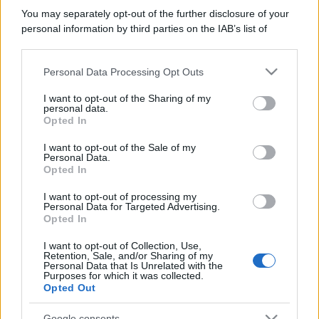
You may separately opt-out of the further disclosure of your
personal information by third parties on the IAB’s list of
downstream participants.
Personal Data Processing Opt Outs
This information may also be disclosed by us to third parties
on the IAB’s List of Downstream Participants that may further
I want to opt-out of the Sharing of my
disclose it to other third parties.
personal data.
Opted In
Please note that this website/app uses one or more Google
services and may gather and store information including but
I want to opt-out of the Sale of my
Personal Data.
not limited to your visit or usage behaviour. You may click to
Opted In
grant or deny consent to Google and its third-party tags to
use your data for below specified purposes in below Google
I want to opt-out of processing my
consent section.
Personal Data for Targeted Advertising.
Opted In
I want to opt-out of Collection, Use,
Retention, Sale, and/or Sharing of my
Personal Data that Is Unrelated with the
Purposes for which it was collected.
Opted Out
Google consents