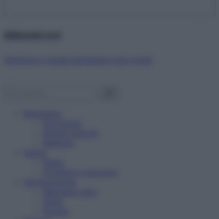
Abbonati ora!
Starbene ti regala benessere ogni mese!
Benessere
Psicologia
Rimedi naturali
Bellezza
Salute
News
Problemi e soluzioni
Alimentazione
Mangiare sano
Diete
Ricette