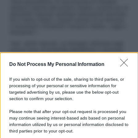
visita specialistica. Si raccomanda di chiedere
sempre il parere del proprio medico curante e/o di
specialisti riguardo qualsiasi indicazione riportata.
Se si hanno dubbi o quesiti sull’uso di un farmaco
è necessario contattare il proprio medico. Leggi il
Disclaimer »
Tutti i diritti riservati. Le immagini utilizzate negli
articoli sono di proprietà dell’editore o concesse
in licenza per l’uso. È vietata la riproduzione non
autorizzata.
Do Not Process My Personal Information
If you wish to opt-out of the sale, sharing to third parties, or
processing of your personal or sensitive information for
Informativa
targeted advertising by us, please use the below opt-out
Privacy Policy
section to confirm your selection.
Cookie Policy
Note Legali
Please note that after your opt-out request is processed you
Preferenze Privacy
may continue seeing interest-based ads based on personal
information utilized by us or personal information disclosed to
third parties prior to your opt-out.