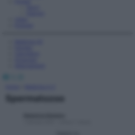
Fitness
Sport
Esercizi
Video
Podcast
Medicina AZ
Farmaci
Calcolatori
Oroscopo
Abbonamenti
Facebook
X
Instagram
Home
»
Medicina A-Z
Spermatozoo
Redazione Starbene
1 Gennaio 2025 – Lettura 1 minuto
Seguici su