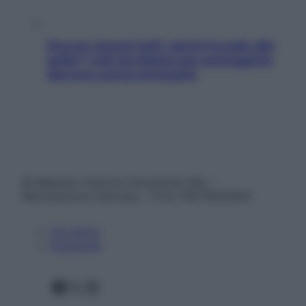
Doccia, lavarsi tutti i giorni fa male alla
pelle? I miti da sfatare per proteggerla
davvero senza stressarla
© Belpietro Edizioni Periodiche SRL –
Riproduzione riservata – P.Iva 13673600964
Chi siamo
Pubblicità
Facebook
X
Instagram