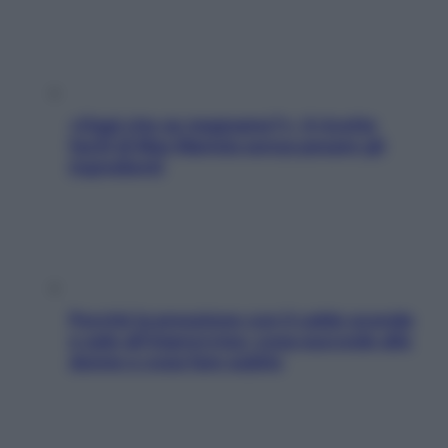
«Oggi che se magnamo?»: 4 ricette
facili di Max Mariola senza pesare gli
ingredienti
Perché la pressione con il caldo scende
e sale all’improvviso: cosa succede alle
donne e cosa fare subito