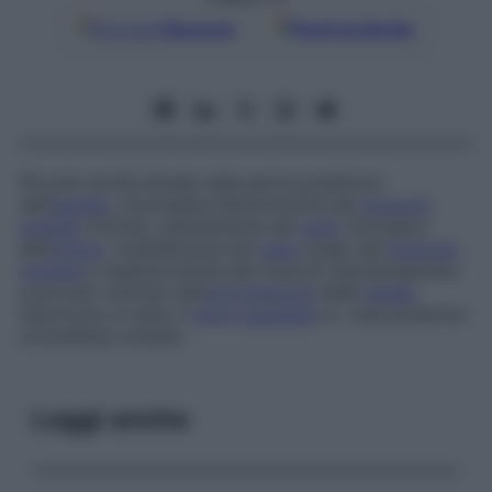
Google
Discover
Fonti preferite
Piccola cavità situata nella parte posteriore
dell’
ascella
, circondata inferiormente dal
muscolo
grande
rotondo, lateralmente dal
collo
chirurgico
dell’
omero
, medialmente dal
capo
lungo del
muscolo
tricipite
e superiormente dai muscoli soprascapolare
e piccolo rotondo dell’
articolazione
della
spalla
.
Decorrono in esso il
nervo ascellare
e i vasi posteriori
circonflessi omerali.
Leggi anche