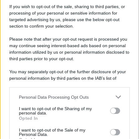
Informativa
Privacy Policy
If you wish to opt-out of the sale, sharing to third parties, or
Cookie Policy
processing of your personal or sensitive information for
Note Legali
targeted advertising by us, please use the below opt-out
Preferenze Privacy
section to confirm your selection.
Please note that after your opt-out request is processed you
may continue seeing interest-based ads based on personal
information utilized by us or personal information disclosed to
third parties prior to your opt-out.
You may separately opt-out of the further disclosure of your
personal information by third parties on the IAB’s list of
downstream participants.
Personal Data Processing Opt Outs
This information may also be disclosed by us to third parties
on the IAB’s List of Downstream Participants that may further
I want to opt-out of the Sharing of my
disclose it to other third parties.
personal data.
Opted In
Please note that this website/app uses one or more Google
services and may gather and store information including but
I want to opt-out of the Sale of my
Personal Data.
not limited to your visit or usage behaviour. You may click to