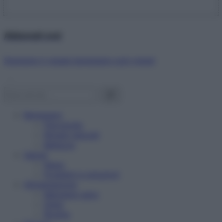
Abbonati ora!
Starbene ti regala benessere ogni mese!
Benessere
Psicologia
Rimedi naturali
Bellezza
Salute
News
Problemi e soluzioni
Alimentazione
Mangiare sano
Diete
Ricette