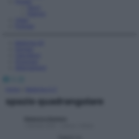
Fitness
Sport
Esercizi
Video
Podcast
Medicina AZ
Farmaci
Calcolatori
Oroscopo
Abbonamenti
Facebook
X
Instagram
Home
»
Medicina A-Z
spazio quadrangolare
Redazione Starbene
1 Gennaio 2025 – Lettura 1 minuto
Seguici su