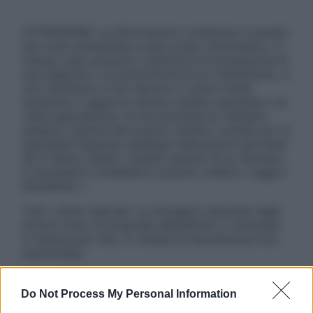
ATTENZIONE: Le informazioni contenute in questo
sito sono presentate a solo scopo informativo, in
nessun caso possono costituire la formulazione di
una diagnosi o la prescrizione di un trattamento, e
non intendono e non devono in alcun modo
sostituire il rapporto diretto medico-paziente o la
visita specialistica. Si raccomanda di chiedere
sempre il parere del proprio medico curante e/o di
specialisti riguardo qualsiasi indicazione riportata.
Se si hanno dubbi o quesiti sull’uso di un farmaco
è necessario contattare il proprio medico. Leggi il
Disclaimer »
Tutti i diritti riservati. Le immagini utilizzate negli
articoli sono di proprietà dell’editore o concesse
in licenza per l’uso. È vietata la riproduzione non
autorizzata.
Do Not Process My Personal Information