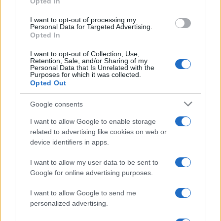
Opted In
grant or deny consent to Google and its third-party tags to
use your data for below specified purposes in below Google
I want to opt-out of processing my
consent section.
Personal Data for Targeted Advertising.
Opted In
I want to opt-out of Collection, Use,
Retention, Sale, and/or Sharing of my
Personal Data that Is Unrelated with the
Purposes for which it was collected.
Opted Out
Google consents
I want to allow Google to enable storage
related to advertising like cookies on web or
device identifiers in apps.
I want to allow my user data to be sent to
Google for online advertising purposes.
I want to allow Google to send me
personalized advertising.