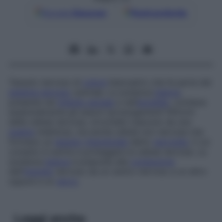
Google
Discover
Fonti preferite
Tessuto nervoso di
colore
biancastro che fa parte del
sistema nervoso
centrale. La sostanza
bianca
,
presente nel
midollo spinale
e nell’
encefalo
, contiene
essenzialmente gli assoni (prolungamenti filiformi
delle cellule nervose, circondati ciascuno da una
guaina
mielinica), ma anche cellule non nervose che
formano un
tessuto
interstiziale
detto
nevroglia
, il cui
compito è nutrire e proteggere le cellule nervose. La
sostanza
bianca
è preposta alla
conduzione
dell’
impulso
nervoso da un centro nervoso a un altro
oppure a un
nervo
.
Leggi anche