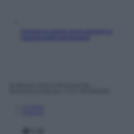
Contare le calorie serve ancora? La
risposta della nutrizionista
© Belpietro Edizioni Periodiche SRL –
Riproduzione riservata – P.Iva 13673600964
Chi siamo
Pubblicità
Facebook
X
Instagram