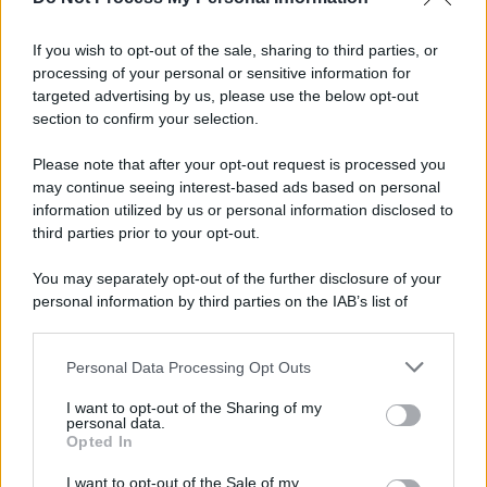
Informativa
Privacy Policy
If you wish to opt-out of the sale, sharing to third parties, or
Cookie Policy
processing of your personal or sensitive information for
Note Legali
targeted advertising by us, please use the below opt-out
Preferenze Privacy
section to confirm your selection.
Please note that after your opt-out request is processed you
may continue seeing interest-based ads based on personal
information utilized by us or personal information disclosed to
third parties prior to your opt-out.
You may separately opt-out of the further disclosure of your
personal information by third parties on the IAB’s list of
downstream participants.
Personal Data Processing Opt Outs
This information may also be disclosed by us to third parties
on the IAB’s List of Downstream Participants that may further
I want to opt-out of the Sharing of my
disclose it to other third parties.
personal data.
Opted In
Please note that this website/app uses one or more Google
services and may gather and store information including but
I want to opt-out of the Sale of my