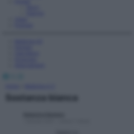
Fitness
Sport
Esercizi
Video
Podcast
Medicina AZ
Farmaci
Calcolatori
Oroscopo
Abbonamenti
Facebook
X
Instagram
Home
»
Medicina A-Z
Sostanza bianca
Redazione Starbene
1 Gennaio 2025 – Lettura 1 minuto
Seguici su