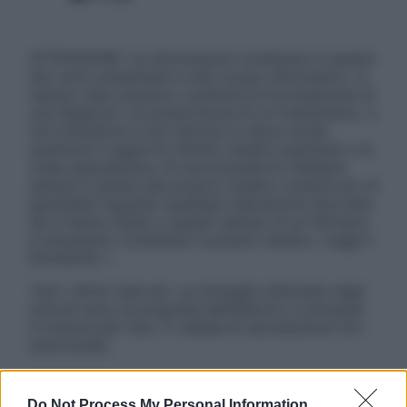
ATTENZIONE: Le informazioni contenute in questo
sito sono presentate a solo scopo informativo, in
nessun caso possono costituire la formulazione di
una diagnosi o la prescrizione di un trattamento, e
non intendono e non devono in alcun modo
sostituire il rapporto diretto medico-paziente o la
visita specialistica. Si raccomanda di chiedere
sempre il parere del proprio medico curante e/o di
specialisti riguardo qualsiasi indicazione riportata.
Se si hanno dubbi o quesiti sull’uso di un farmaco
è necessario contattare il proprio medico. Leggi il
Disclaimer »
Tutti i diritti riservati. Le immagini utilizzate negli
articoli sono di proprietà dell’editore o concesse
in licenza per l’uso. È vietata la riproduzione non
autorizzata.
Do Not Process My Personal Information