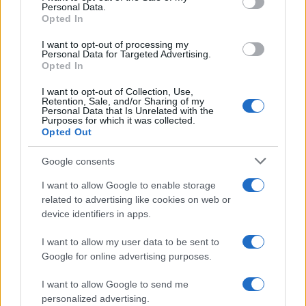
Personal Data.
not limited to your visit or usage behaviour. You may click to
Opted In
grant or deny consent to Google and its third-party tags to
use your data for below specified purposes in below Google
I want to opt-out of processing my
consent section.
Personal Data for Targeted Advertising.
Opted In
I want to opt-out of Collection, Use,
Retention, Sale, and/or Sharing of my
Personal Data that Is Unrelated with the
Purposes for which it was collected.
Opted Out
Google consents
I want to allow Google to enable storage
related to advertising like cookies on web or
device identifiers in apps.
I want to allow my user data to be sent to
Google for online advertising purposes.
I want to allow Google to send me
personalized advertising.