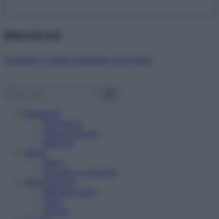
Abbonati ora!
Starbene ti regala benessere ogni mese!
Benessere
Psicologia
Rimedi naturali
Bellezza
Salute
News
Problemi e soluzioni
Alimentazione
Mangiare sano
Diete
Ricette