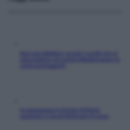
Non solo Maldive: scopri i coralli che si
nascondono nel nostro Mediterraneo (e
come proteggerli)
In menopausa il rischio d’infarto
aumenta: è ora di rinforzare il cuore