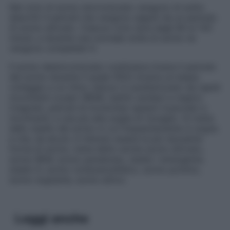
Nel ciclo di sonno sincronizzato vengono di solito
descritti 4 periodi che vengono seguiti da un periodo
di sonno attivato. Ciascun ciclo dura dagli 80 ai 120
minuti, e durante una normale notte di sonno ne
vengono completati 4.
Il sonno desincronizzato costituisce invece il periodo
del sonno durante il quale l’EEG mostra un basso
voltaggio e un ritmo veloce: è caratterizzato da rapidi
movimenti oculari (REM), battiti cardiaci e respiro
irregolari, periodi di involontari spasmi muscolari e
movimenti, e una più alta soglia di risveglio. Si tratta
dello stadio del sonno in cui frequentemente si sogna
e che, da alcuni, è ritenuto essere la più riposante
forma di sonno; viene detto anche
sonno attivato,
sonno REM, sonno paradosso, stadio I emergente,
stadio D, sonno romboencefalico, sonno pontino,
sonno sognante, sonno attivo.
Leggi anche