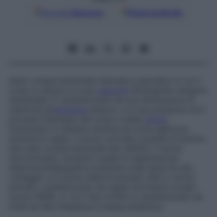
Google
Discover
Fonti preferite
Stato comportamentale naturale e periodico in cui il
corpo si riposa e le sue
capacità
fisiologiche vengono
ripristinate. È caratterizzato da una diminuzione di
reattività all’
ambiente
esterno, e in sua presenza certi
processi fisiologici del corpo e della
mente
funzionano in maniera diversa da come agiscono
durante la veglia. Il sonno normale consiste di almeno
due stati comportamentali ben definiti: il sonno
sincronizzato, durante il quale la registrazione
elettroencefalografica presenta onde lente ad alto
voltaggio, e il sonno desincronizzato (SD) o sonno
attivato, caratterizzato da rapidi movimenti oculari
(sonno REM), in cui il tipo di EEG è caratterizzato da
onde ad alta frequenza e bassa ampiezza.