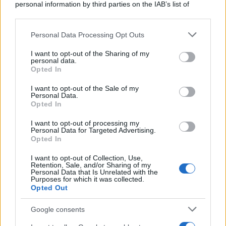
personal information by third parties on the IAB’s list of
downstream participants.
Personal Data Processing Opt Outs
This information may also be disclosed by us to third parties
on the IAB’s List of Downstream Participants that may further
I want to opt-out of the Sharing of my
disclose it to other third parties.
personal data.
Opted In
Please note that this website/app uses one or more Google
services and may gather and store information including but
I want to opt-out of the Sale of my
Personal Data.
not limited to your visit or usage behaviour. You may click to
Opted In
grant or deny consent to Google and its third-party tags to
use your data for below specified purposes in below Google
I want to opt-out of processing my
consent section.
Personal Data for Targeted Advertising.
Opted In
I want to opt-out of Collection, Use,
Retention, Sale, and/or Sharing of my
Personal Data that Is Unrelated with the
Purposes for which it was collected.
Opted Out
Google consents