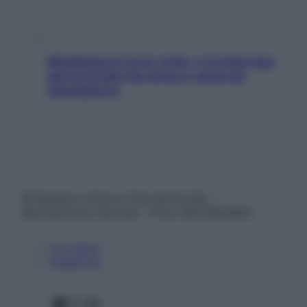
Mindfulness tra le vette: a Cortina due
giorni lontani da stress e ansia da
smartphone
© Belpietro Edizioni Periodiche SRL –
Riproduzione riservata – P.Iva 13673600964
Chi siamo
Pubblicità
Facebook
X
Instagram