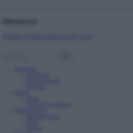
Abbonati ora!
Starbene ti regala benessere ogni mese!
Benessere
Psicologia
Rimedi naturali
Bellezza
Salute
News
Problemi e soluzioni
Alimentazione
Mangiare sano
Diete
Ricette