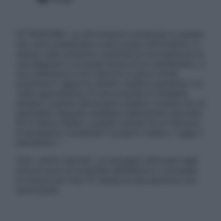
ATTENZIONE: Le informazioni contenute in questo
sito sono presentate a solo scopo informativo, in
nessun caso possono costituire la formulazione di
una diagnosi o la prescrizione di un trattamento, e
non intendono e non devono in alcun modo
sostituire il rapporto diretto medico-paziente o la
visita specialistica. Si raccomanda di chiedere
sempre il parere del proprio medico curante e/o di
specialisti riguardo qualsiasi indicazione riportata.
Se si hanno dubbi o quesiti sull’uso di un farmaco
è necessario contattare il proprio medico. Leggi il
Disclaimer »
Tutti i diritti riservati. Le immagini utilizzate negli
articoli sono di proprietà dell’editore o concesse
in licenza per l’uso. È vietata la riproduzione non
autorizzata.