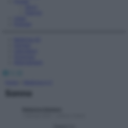
Fitness
Sport
Esercizi
Video
Podcast
Medicina AZ
Farmaci
Calcolatori
Oroscopo
Abbonamenti
Facebook
X
Instagram
Home
»
Medicina A-Z
Sonno
Redazione Starbene
1 Gennaio 2025 – Lettura 2 minuti
Seguici su