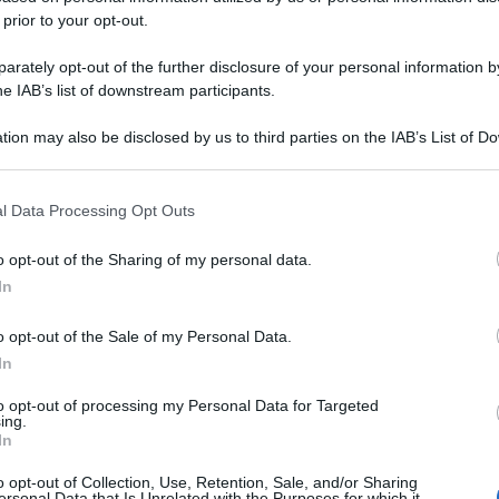
 prior to your opt-out.
rately opt-out of the further disclosure of your personal information by
he IAB’s list of downstream participants.
tion may also be disclosed by us to third parties on the IAB’s List of 
 that may further disclose it to other third parties.
 that this website/app uses one or more Google services and may gath
l Data Processing Opt Outs
including but not limited to your visit or usage behaviour. You may click 
 to Google and its third-party tags to use your data for below specifi
o opt-out of the Sharing of my personal data.
ogle consent section.
In
o opt-out of the Sale of my Personal Data.
In
to opt-out of processing my Personal Data for Targeted
ing.
In
o opt-out of Collection, Use, Retention, Sale, and/or Sharing
ersonal Data that Is Unrelated with the Purposes for which it