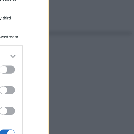
 third
Downstream
er and store
to grant or
ed purposes