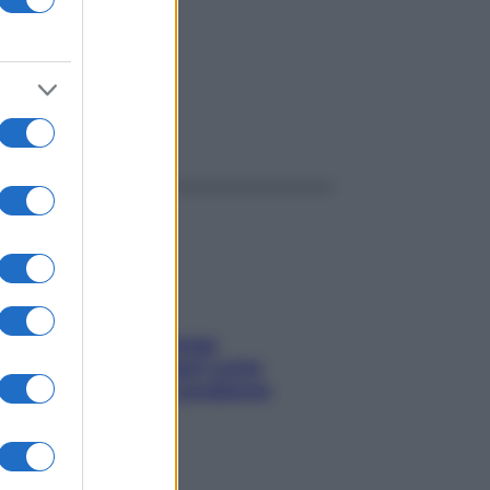
ggi anche
Capelli spezzati lungo
l’attaccatura? Scopri come
risolvere l’annoso problema