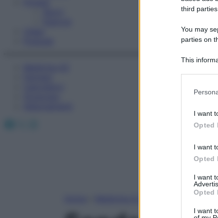
Fitness
third parties
Sport
Esercizi
You may sepa
Video
parties on t
Podcast
This informa
Medicina AZ
Participants
Farmaci
Calcolatori
Please note
Persona
Oroscopo
information 
Abbonamenti
deny consent
I want t
in below Go
Facebook
X
Instagram
Opted 
I want t
Opted 
I want 
Advertis
Opted 
Home
»
Medicina A-Z
I want t
of my P