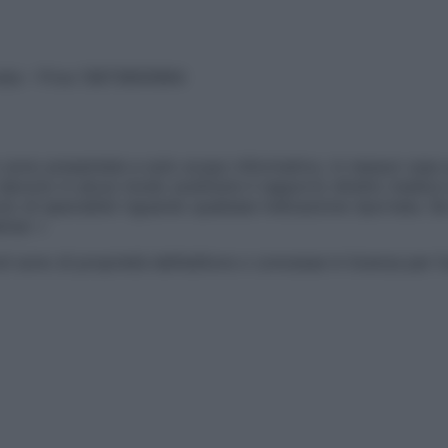
vata – P.Iva 13673600964
sono presentate a solo scopo informativo, in nessun caso p
devono in alcun modo sostituire il rapporto diretto medico-p
 di specialisti riguardo qualsiasi indicazione riportata. Se
aimer »
ticoli sono di proprietà dell’editore o concesse in licenza per 