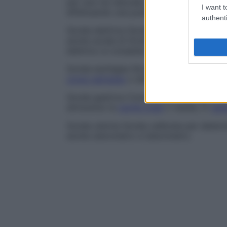
per una via naturale, per esempio nel
dre
I want t
effettuando una puntura con un trequarti
authenti
Sonda elettrica
Sonda chirurgica utilizzat
anche
sonda di Girdner
e
sonda telefonic
elettrico si completa causando l’
emission
Sonda esofagea
Strumento lungo e flessibi
corpo estraneo
o dilatare una
stenosi
.
Sonda gastrica
Comprende i vari tipi di 
attraverso la
cavità orale
o nasale, in
gen
Sonda uterina
Sonda calibrata per determi
anche
uterometro e isterometro.