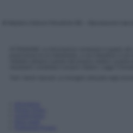
© Belpietro Edizioni Periodiche SRL – Riproduzione riser
ATTENZIONE: Le informazioni contenute in questo sito 
prescrizione di un trattamento, e non intendono e non 
chiedere sempre il parere del proprio medico curante e/o
necessario contattare il proprio medico. Leggi il Discl
Tutti i diritti riservati. Le immagini utilizzate negli ar
Informativa
Privacy Policy
Cookie Policy
Note Legali
Preferenze Privacy