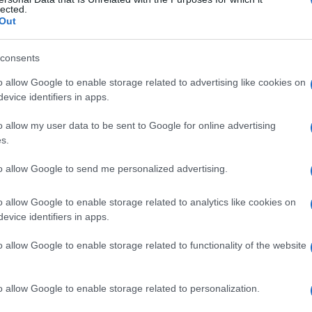
lected.
Out
consents
Le
o allow Google to enable storage related to advertising like cookies on
evice identifiers in apps.
ti preferite
o allow my user data to be sent to Google for online advertising
s.
to allow Google to send me personalized advertising.
o allow Google to enable storage related to analytics like cookies on
 lungo e sottile, inserito all’interno del corpo a
evice identifiers in apps.
 vengono introdotte per via naturale (narice,
istola
) oppure attraverso la pelle. Sono utili per
o allow Google to enable storage related to functionality of the website
co, prelevare o evacuare un
siero
(
pus
,
saliva
, succhi
sigeno
o principi nutritivi (
alimentazione
artificiale),
e un’attività elettrica nel
cuore
(stimolazione
o allow Google to enable storage related to personalization.
a richiede talvolta l’
anestesia
locale. Se non passa