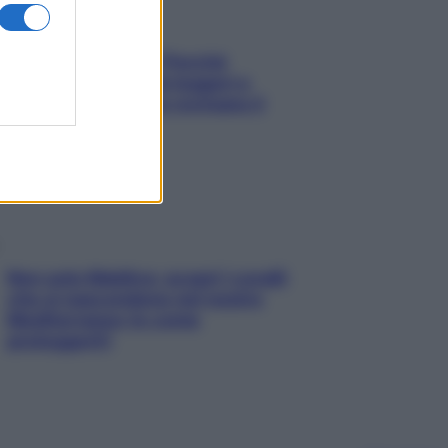
Fame dopo cena? Perché
succede e 6 snack leggeri e
appetitosi che non rovinano il
sonno
Non solo Maldive: scopri i coralli
che si nascondono nel nostro
Mediterraneo (e come
proteggerli)