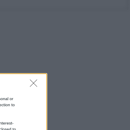
sonal or
ection to
nterest-
closed to