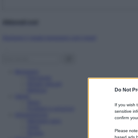
Abbonati ora!
Starbene ti regala benessere ogni mese!
Benessere
Psicologia
Rimedi naturali
Bellezza
Do Not Pr
Salute
News
If you wish 
Problemi e soluzioni
sensitive in
Alimentazione
confirm your
Mangiare sano
Diete
Please note
Ricette
based ads b