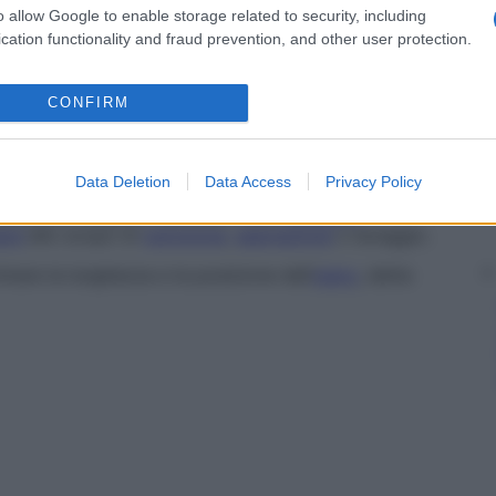
naggio
di un
ascesso
epatico
, la sonda va introdotta
o allow Google to enable storage related to security, including
 (grosso
ago
cavo), che poi viene sfilato.
cation functionality and fraud prevention, and other user protection.
a per recuperare corpi estranei in una
ferita
e detta
a
. A
contatto
con il
corpo estraneo
, un circuito
CONFIRM
e
della sonda.
le che viene introdotto nell’
esofago
per ricercare un
Data Deletion
Data Access
Privacy Policy
sonda che vengono introdotti nello
stomaco
ere
allo scopo di
nutrizione
,
aspirazione
o lavaggio.
nare la lunghezza e la posizione dell’
utero
, detta