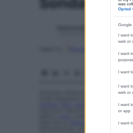
Sonda
was col
Opted 
Google 
Redazione Starbene
1 Gennaio 2025 – Lettura 2 minuti
I want t
web or d
Google
Discover
Fon
Seguici su
I want t
purpose
I want 
I want t
Strumento cilindrico a forma di asta o tubo
web or d
scopo diagnostico o terapeutico. Le sonde
esofago
,
retto
,
uretra
ecc.), patologica (
f
I want t
esplorare il decorso di un
canale
patologi
or app.
gastrici,
urina
), somministrare farmaci,
os
asportare un
calcolo
, registrare o produrr
I want t
elettrosistolica). L’inserimento di una sond