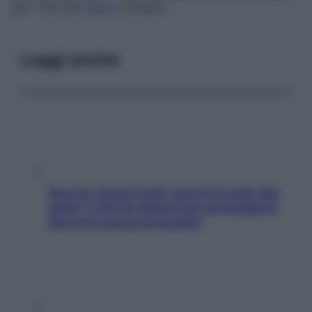
per i rami del
nervo
cocleare.
Leggi anche
Doccia, lavarsi tutti i giorni fa male alla
pelle? I miti da sfatare per proteggerla
davvero senza stressarla