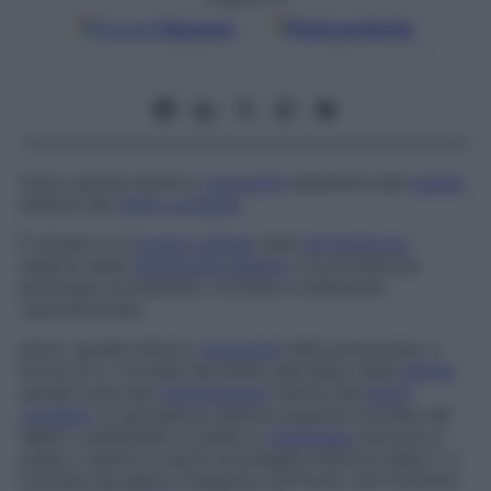
Google
Discover
Fonti preferite
Solco spirale esterno
Concavità
adiacente alla
parete
esterna del
dotto cocleare
.
È situato tra l’
organo spirale
sulla
terminazione
esterna della
membrana
basilare
e la protezione
periostea sovrastante, circolare e altamente
vascolarizzata.
Solco spirale interno
Concavità
nella protezione, a
forma di C, formata dal limbo periosteo della
lamina
spirale unita alla
terminazione
interna del
dotto
cocleare
, la sporgenza esterna essendo formata dal
labbro vestibolare al quale la
membrana
tectoria si
unisce, mentre la parte prolungata inferiore della C è
formata dal labbro timpanico perforato dai foramina