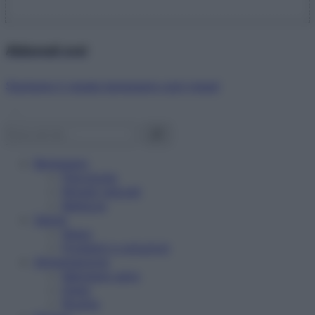
Abbonati ora!
Starbene ti regala benessere ogni mese!
Benessere
Psicologia
Rimedi naturali
Bellezza
Salute
News
Problemi e soluzioni
Alimentazione
Mangiare sano
Diete
Ricette