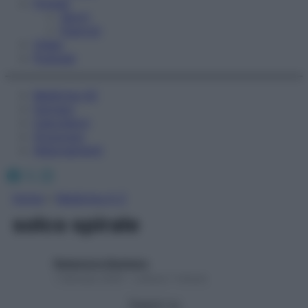
Fitness
Sport
Esercizi
Video
Podcast
Medicina AZ
Farmaci
Calcolatori
Oroscopo
Abbonamenti
Facebook
X
Instagram
Home
»
Medicina A-Z
solco spirale
Redazione Starbene
1 Gennaio 2025 – Lettura 1 minuto
Seguici su