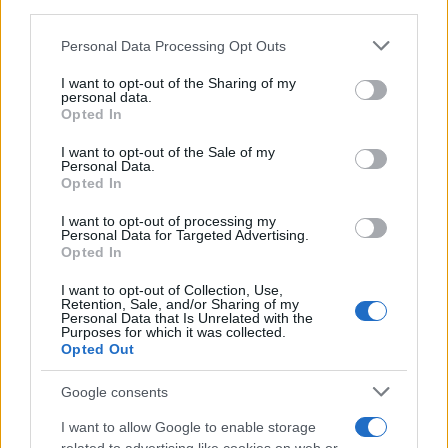
downstream participants.
Personal Data Processing Opt Outs
This information may also be disclosed by us to third parties
on the IAB’s List of Downstream Participants that may further
I want to opt-out of the Sharing of my
disclose it to other third parties.
personal data.
Opted In
Please note that this website/app uses one or more Google
services and may gather and store information including but
I want to opt-out of the Sale of my
Personal Data.
not limited to your visit or usage behaviour. You may click to
Opted In
grant or deny consent to Google and its third-party tags to
use your data for below specified purposes in below Google
I want to opt-out of processing my
consent section.
Personal Data for Targeted Advertising.
Opted In
I want to opt-out of Collection, Use,
Retention, Sale, and/or Sharing of my
Personal Data that Is Unrelated with the
Purposes for which it was collected.
Opted Out
Google consents
I want to allow Google to enable storage