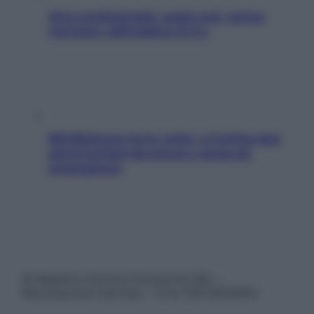
Aria condizionata: usala così, senza
rischiare raffreddore & Co.
Mindfulness tra le vette: a Cortina due
giorni lontani da stress e ansia da
smartphone
© Belpietro Edizioni Periodiche SRL –
Riproduzione riservata – P.Iva 13673600964