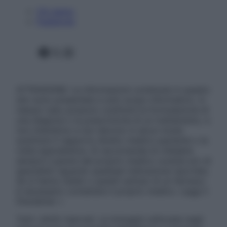
Chi siamo
Pubblicità
Facebook
X
Instagram
ATTENZIONE: Le informazioni contenute in questo
sito sono presentate a solo scopo informativo, in
nessun caso possono costituire la formulazione di
una diagnosi o la prescrizione di un trattamento, e
non intendono e non devono in alcun modo
sostituire il rapporto diretto medico-paziente o la
visita specialistica. Si raccomanda di chiedere
sempre il parere del proprio medico curante e/o di
specialisti riguardo qualsiasi indicazione riportata.
Se si hanno dubbi o quesiti sull’uso di un farmaco
è necessario contattare il proprio medico. Leggi il
Disclaimer »
Tutti i diritti riservati. Le immagini utilizzate negli