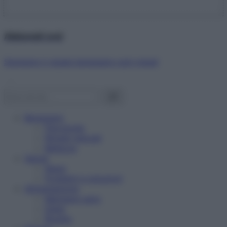
Abbonati ora!
Starbene ti regala benessere ogni mese!
Benessere
Psicologia
Rimedi naturali
Bellezza
Salute
News
Problemi e soluzioni
Alimentazione
Mangiare sano
Diete
Ricette