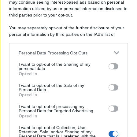
may continue seeing interest-based ads based on personal
information utilized by us or personal information disclosed to
third parties prior to your opt-out.
You may separately opt-out of the further disclosure of your
personal information by third parties on the IAB’s list of
downstream participants.
Personal Data Processing Opt Outs
This information may also be disclosed by us to third parties
on the IAB’s List of Downstream Participants that may further
I want to opt-out of the Sharing of my
disclose it to other third parties.
personal data.
Opted In
Please note that this website/app uses one or more Google
services and may gather and store information including but
I want to opt-out of the Sale of my
Personal Data.
not limited to your visit or usage behaviour. You may click to
Opted In
grant or deny consent to Google and its third-party tags to
use your data for below specified purposes in below Google
I want to opt-out of processing my
consent section.
Personal Data for Targeted Advertising.
Opted In
I want to opt-out of Collection, Use,
Retention, Sale, and/or Sharing of my
Personal Data that Is Unrelated with the