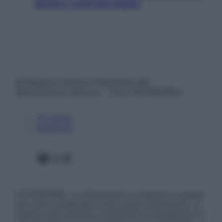
donne e cosa fare subito
© Belpietro Edizioni Periodiche SRL –
Riproduzione riservata – P.Iva 13673600964
Chi siamo
Pubblicità
Facebook
X
Instagram
ATTENZIONE: Le informazioni contenute in questo
sito sono presentate a solo scopo informativo, in
nessun caso possono costituire la formulazione di