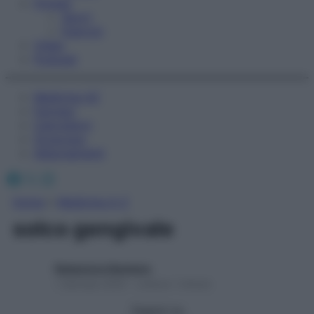
Fitness
Sport
Esercizi
Video
Podcast
Medicina AZ
Farmaci
Calcolatori
Oroscopo
Abbonamenti
Facebook
X
Instagram
Home
»
Medicina A-Z
solco gengivale
Redazione Starbene
1 Gennaio 2025 – Lettura 1 minuto
Seguici su