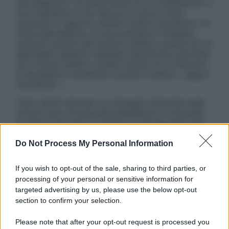
una diagnosi o la prescrizione di un trattamento, e
non intendono e non devono in alcun modo
sostituire il rapporto diretto medico-paziente o la
visita specialistica. Si raccomanda di chiedere
sempre il parere del proprio medico curante e/o di
specialisti riguardo qualsiasi indicazione riportata.
Se si hanno dubbi o quesiti sull’uso di un farmaco
è necessario contattare il proprio medico. Leggi il
Disclaimer »
Tutti i diritti riservati. Le immagini utilizzate negli
articoli sono di proprietà dell’editore o concesse
in licenza per l’uso. È vietata la riproduzione non
autorizzata.
Do Not Process My Personal Information
If you wish to opt-out of the sale, sharing to third parties, or
Informativa
processing of your personal or sensitive information for
Privacy Policy
targeted advertising by us, please use the below opt-out
Cookie Policy
section to confirm your selection.
Note Legali
Preferenze Privacy
Please note that after your opt-out request is processed you