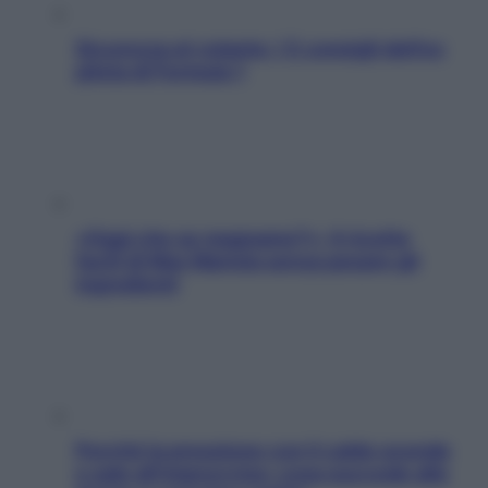
Sicurezza al volante: i 5 consigli dell’ex
pilota di Formula 1
«Oggi che se magnamo?»: 4 ricette
facili di Max Mariola senza pesare gli
ingredienti
Perché la pressione con il caldo scende
e sale all’improvviso: cosa succede alle