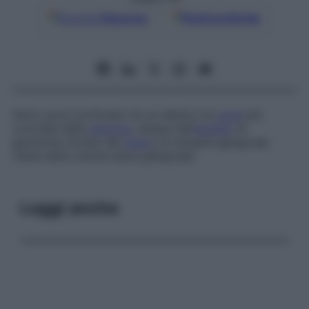
Google
Discover
Fonti preferite
Solco poco profondo tra un dente e la
zona
più
coronale della
gengiva
, estesa dall’
epitelio
di
giunzione (fondo del
solco
) al margine gengivale.
Viene detto anche
tasca gengivale.
Leggi anche