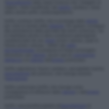
l’
auscultazione
della cassa toracica che, collegato al
respiro, viene modificato dal
battito
cardiaco; viene
detto anche
soffio cardiorespiratorio
.
Soffio continuo
Soffio che si prolunga dalla
sistole
per tutta la durata della
diastole
. Più spesso consegue
alla persistenza della pervietà del dotto arterioso, ma
si manifesta anche in altre condizioni patologiche
caratterizzate da uno
shunt
artero-venoso, quali le
fistole artero-venose, i difetti del
setto
aortopolmonare
, la presenza di flusso prolungato
attraverso una
stenosi
, alcuni casi di
coartazione
dell’aorta
e le
stenosi
dell’
arteria
polmonare.
Soffio espiratorio
Suono cardiaco, percepibile tramite
auscultazione
dei polmoni, che insorge durante
l’
espirazione
.
Soffio polmonare
Soffio che insorge come
conseguenza di affezioni della
valvola
o dell’
arteria
polmonare.
Soffio vascolare
Percepibile all’
auscultazione
di