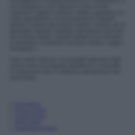
una diagnosi o la prescrizione di un trattamento, e
non intendono e non devono in alcun modo
sostituire il rapporto diretto medico-paziente o la
visita specialistica. Si raccomanda di chiedere
sempre il parere del proprio medico curante e/o di
specialisti riguardo qualsiasi indicazione riportata.
Se si hanno dubbi o quesiti sull’uso di un farmaco
è necessario contattare il proprio medico. Leggi il
Disclaimer »
Tutti i diritti riservati. Le immagini utilizzate negli
articoli sono di proprietà dell’editore o concesse
in licenza per l’uso. È vietata la riproduzione non
autorizzata.
Informativa
Privacy Policy
Cookie Policy
Note Legali
Preferenze Privacy