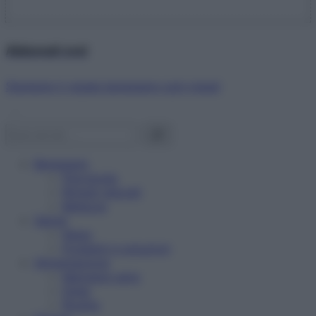
Abbonati ora!
Starbene ti regala benessere ogni mese!
Benessere
Psicologia
Rimedi naturali
Bellezza
Salute
News
Problemi e soluzioni
Alimentazione
Mangiare sano
Diete
Ricette