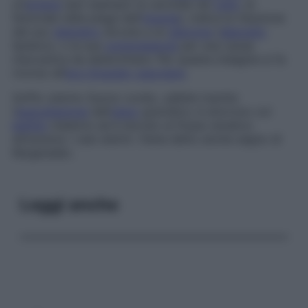
un’
arteria
(per esempio la carotide nel
collo
, la
femorale nella piega dell’
inguine
), indica la riduzione
del suo
diametro
dovuta a un
ateroma
(
deposito
lipidico), o la sua
compressione
per una causa
meccanica da determinare. Per questa indagine si fa
ricorso all’
eco-Doppler vascolare
.
Soffio uterino
Suono ruvido, udibile tramite
l’
auscultazione
dell’
utero
gravidico; è sincrono col
battito
materno ed è dovuto al flusso ematico
attraverso i vasi uterini. Viene detto anche
segno di
Kergaradec.
Leggi anche