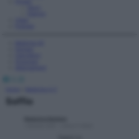
Fitness
Sport
Esercizi
Video
Podcast
Medicina AZ
Farmaci
Calcolatori
Oroscopo
Abbonamenti
Facebook
X
Instagram
Home
»
Medicina A-Z
Soffio
Redazione Starbene
1 Gennaio 2025 – Lettura 3 minuti
Seguici su