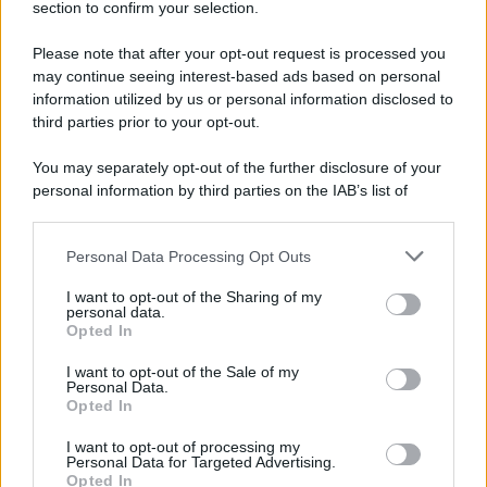
section to confirm your selection.
Please note that after your opt-out request is processed you
may continue seeing interest-based ads based on personal
information utilized by us or personal information disclosed to
third parties prior to your opt-out.
You may separately opt-out of the further disclosure of your
personal information by third parties on the IAB’s list of
downstream participants.
Personal Data Processing Opt Outs
This information may also be disclosed by us to third parties
on the IAB’s List of Downstream Participants that may further
I want to opt-out of the Sharing of my
disclose it to other third parties.
personal data.
Opted In
Please note that this website/app uses one or more Google
services and may gather and store information including but
I want to opt-out of the Sale of my
Personal Data.
not limited to your visit or usage behaviour. You may click to
Opted In
grant or deny consent to Google and its third-party tags to
use your data for below specified purposes in below Google
I want to opt-out of processing my
consent section.
Personal Data for Targeted Advertising.
Opted In