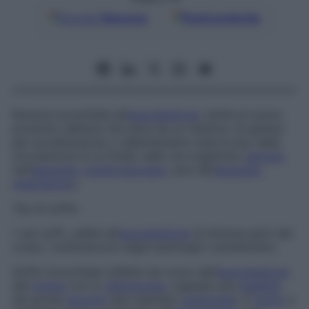
Google
Discover
Fonti preferite
Rumore avvertibile all’
auscultazione
, simile al suono
prodotto dall’aria che esce da un mantice. Si genera
per accelerazione o rallentamento improvviso della
circolazione di un fluido nelle vie organiche (
sangue
nell’
apparato
cardiovascolare
, aria nell’
apparato
respiratorio
).
Tipi di soffio
I vari soffi, udibili all’
auscultazione
di diverse parti del
corpo, costituiscono segni patologici caratteristici.
Soffio bronchiale
Udibile nel corso dell’
auscultazione
del
torace
con lo
stetoscopio
, segnala una
malattia
dei grossi
bronchi
(per esempio
polmonite
). È
acuto
e