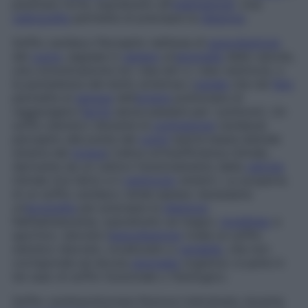
piuttosto forte, soprattutto all’
inspirazione
. Una
radiografia
permette di precisare la
diagnosi
.
Soffio cardiaco
Percepito nell’area di
auscultazione
del
cuore
, segnala in
genere
un’
anomalia
delle valvole,
una comunicazione tra i due atri o i due ventricoli, o
la persistenza del dotto arterioso (
canale
che nel
feto
permette al
sangue
dell’
arteria
polmonare di
raggiungere l’
aorta
senza passare per i polmoni). Un
soffio sistolico (durante la
contrazione
cardiaca)
percepito alla punta del
cuore
(parte bassa laterale
sinistra del
torace
) indica un’insufficienza mitrale,
derivante da un cattivo funzionamento della
valvola
mitrale (tra l’atrio e il
ventricolo
sinistri). La scoperta
di un soffio cardiaco rende spesso necessaria
un’
ecografia
per precisare la
diagnosi
.
Nell’adolescente, soprattutto se magro,
longilineo
e
sportivo, talvolta l’
auscultazione
rivela un soffio
sistolico discreto, localizzato e
variabile
, che non
corrisponde ad alcuna
anomalia
organica: si parla in
tal caso di soffio funzionale o fisiologico.
Soffio cardiopolmonare
Rumore individuato durante