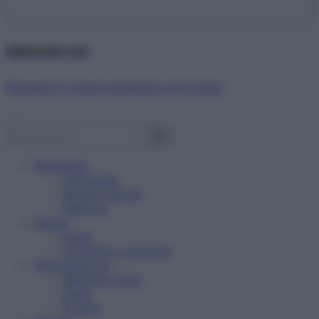
Abbonati ora!
Starbene ti regala benessere ogni mese!
Benessere
Psicologia
Rimedi naturali
Bellezza
Salute
News
Problemi e soluzioni
Alimentazione
Mangiare sano
Diete
Ricette