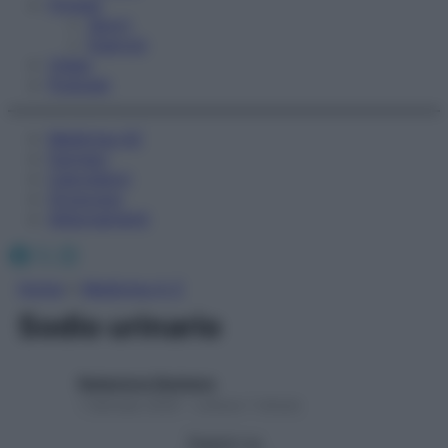
Fitness
Sport
Esercizi
Video
Podcast
Medicina AZ
Farmaci
Calcolatori
Oroscopo
Abbonamenti
Facebook
X
Instagram
Home
»
Medicina A-Z
Sodio urinario
Redazione Starbene
1 Gennaio 2025 – Lettura 1 minuto
Seguici su