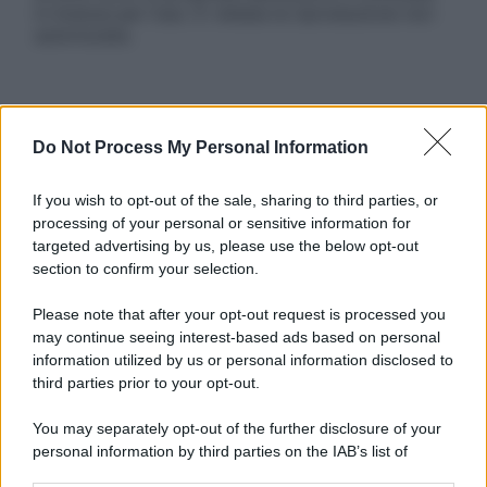
in licenza per l’uso. È vietata la riproduzione non
autorizzata.
Informativa
Do Not Process My Personal Information
Privacy Policy
Cookie Policy
Note Legali
If you wish to opt-out of the sale, sharing to third parties, or
Preferenze Privacy
processing of your personal or sensitive information for
targeted advertising by us, please use the below opt-out
section to confirm your selection.
Please note that after your opt-out request is processed you
may continue seeing interest-based ads based on personal
information utilized by us or personal information disclosed to
third parties prior to your opt-out.
You may separately opt-out of the further disclosure of your
personal information by third parties on the IAB’s list of
downstream participants.