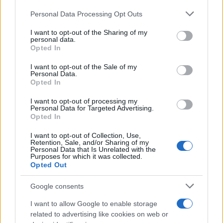
Personal Data Processing Opt Outs
This information may also be disclosed by us to third parties
on the IAB’s List of Downstream Participants that may further
I want to opt-out of the Sharing of my
disclose it to other third parties.
personal data.
Opted In
Please note that this website/app uses one or more Google
services and may gather and store information including but
I want to opt-out of the Sale of my
Personal Data.
not limited to your visit or usage behaviour. You may click to
Opted In
grant or deny consent to Google and its third-party tags to
use your data for below specified purposes in below Google
I want to opt-out of processing my
consent section.
Personal Data for Targeted Advertising.
Opted In
I want to opt-out of Collection, Use,
Retention, Sale, and/or Sharing of my
Personal Data that Is Unrelated with the
Purposes for which it was collected.
Opted Out
Google consents
I want to allow Google to enable storage
related to advertising like cookies on web or