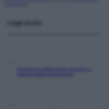
renale acuta
.
Leggi anche
Contare le calorie serve ancora? La
risposta della nutrizionista