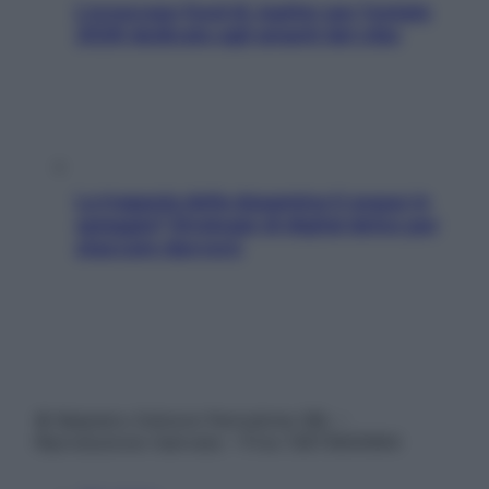
L’oroscopo food di Jupiter per l’estate
2026 dedicato agli amanti del cibo
La trappola della dopamina ti segue in
spiaggia? Strategie di digital detox per
staccare davvero
© Belpietro Edizioni Periodiche SRL –
Riproduzione riservata – P.Iva 13673600964