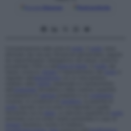
Google
Discover
Fonti preferite
Concentrazione nelle urine di
sodio
. Il
sodio
viene
eliminato dai reni per filtrazione glomerulare, seguita
da riassorbimento obbligatorio nel tubulo contorto
prossimale (70%) e nell’
ansa di Henle
. A
livello
del
tubulo contorto
distale
il riassorbimento del
sodio
è
regolato dall’
aldosterone
con un meccanismo,
mediato dalla
renina
, essenziale al mantenimento
dell’
omeostasi
idrosalina e della volemia (quantità
complessiva di
sangue
presente in un
organismo
vivente). In condizioni di
equilibrio
, la quantità di
sodio
escreto con le urine corrisponde a quella
introdotta con la
dieta
. La natriuria (quantità di
sodio
eliminata con le urine) risulta aumentata in caso di
terapia
diuretica, morbo di Addison,
ipoaldosteronismo
,
fase
poliurica dell’
insufficienza