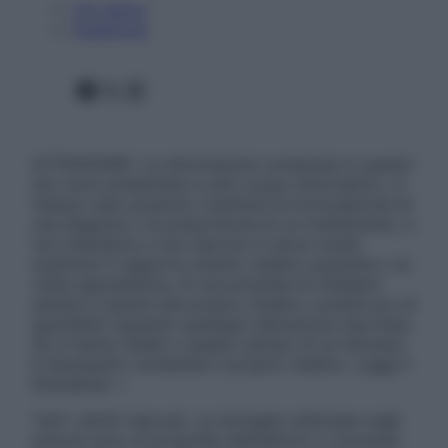
Chi siamo
Pubblicità
Facebook
X
Instagram
ATTENZIONE: Le informazioni contenute in questo
sito sono presentate a solo scopo informativo, in
nessun caso possono costituire la formulazione di
una diagnosi o la prescrizione di un trattamento, e
non intendono e non devono in alcun modo
sostituire il rapporto diretto medico-paziente o la
visita specialistica. Si raccomanda di chiedere
sempre il parere del proprio medico curante e/o di
specialisti riguardo qualsiasi indicazione riportata.
Se si hanno dubbi o quesiti sull’uso di un farmaco
è necessario contattare il proprio medico. Leggi il
Disclaimer »
Tutti i diritti riservati. Le immagini utilizzate negli
articoli sono di proprietà dell’editore o concesse