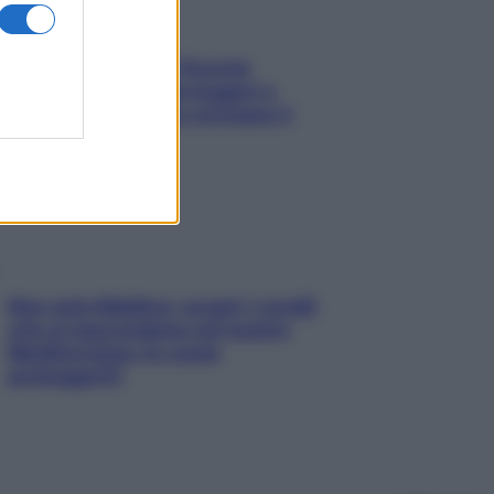
Fame dopo cena? Perché
succede e 6 snack leggeri e
appetitosi che non rovinano il
sonno
Non solo Maldive: scopri i coralli
che si nascondono nel nostro
Mediterraneo (e come
proteggerli)