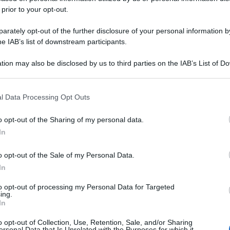
 prior to your opt-out.
rately opt-out of the further disclosure of your personal information by
he IAB’s list of downstream participants.
tion may also be disclosed by us to third parties on the IAB’s List of 
 that may further disclose it to other third parties.
 that this website/app uses one or more Google services and may gath
l Data Processing Opt Outs
including but not limited to your visit or usage behaviour. You may click 
 to Google and its third-party tags to use your data for below specifi
o opt-out of the Sharing of my personal data.
ogle consent section.
In
o opt-out of the Sale of my Personal Data.
In
to opt-out of processing my Personal Data for Targeted
ing.
In
o opt-out of Collection, Use, Retention, Sale, and/or Sharing
ersonal Data that Is Unrelated with the Purposes for which it