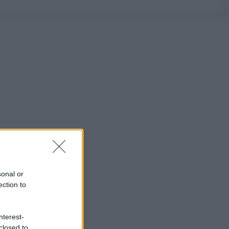
sonal or
ection to
nterest-
closed to