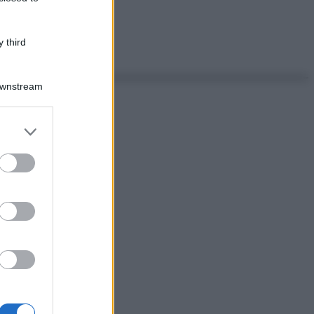
 third
Downstream
er and store
to grant or
ed purposes