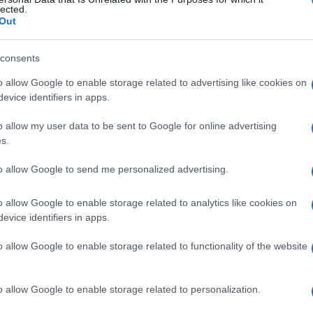
lected.
Out
consents
Le
o allow Google to enable storage related to advertising like cookies on
evice identifiers in apps.
ti preferite
o allow my user data to be sent to Google for online advertising
s.
to allow Google to send me personalized advertising.
o allow Google to enable storage related to analytics like cookies on
sodio
che venga denominato idrossido di
sodio
,
evice identifiers in apps.
o
.
o allow Google to enable storage related to functionality of the website
o
disciolto; questo
gas
viene talvolta preparato
o allow Google to enable storage related to personalization.