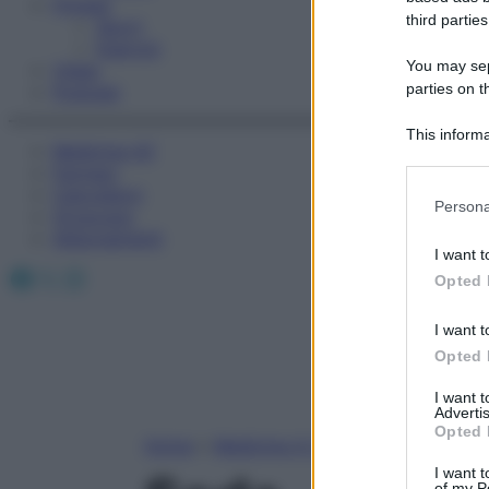
Fitness
third parties
Sport
Esercizi
You may sepa
Video
parties on t
Podcast
This informa
Medicina AZ
Participants
Farmaci
Calcolatori
Please note
Persona
Oroscopo
information 
Abbonamenti
deny consent
I want t
in below Go
Facebook
X
Instagram
Opted 
I want t
Opted 
I want 
Advertis
Opted 
Home
»
Medicina A-Z
I want t
of my P