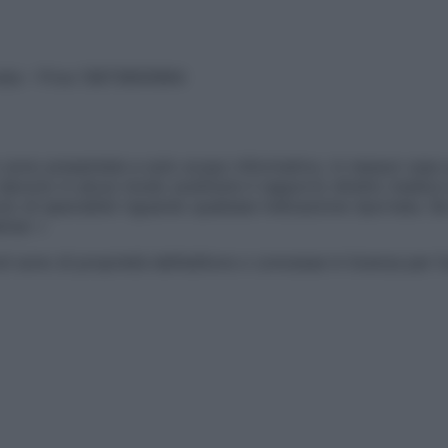
vata – P.Iva 13673600964
sono presentate a solo scopo informativo, in nessun caso p
devono in alcun modo sostituire il rapporto diretto medico-p
 di specialisti riguardo qualsiasi indicazione riportata. Se
aimer »
ticoli sono di proprietà dell’editore o concesse in licenza per 