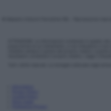
© Belpietro Edizioni Periodiche SRL – Riproduzione riser
ATTENZIONE: Le informazioni contenute in questo sito 
prescrizione di un trattamento, e non intendono e non 
chiedere sempre il parere del proprio medico curante e/o
necessario contattare il proprio medico. Leggi il Discl
Tutti i diritti riservati. Le immagini utilizzate negli ar
Informativa
Privacy Policy
Cookie Policy
Note Legali
Preferenze Privacy