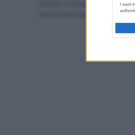
Soda per cucina
Bicarbonato di sodio
.
I want t
authenti
Soda per lavare
Sodio
carbonato.