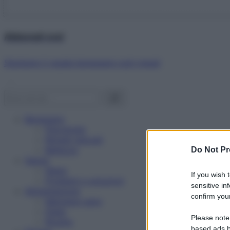
Abbonati ora!
Starbene ti regala benessere ogni mese!
Benessere
Psicologia
Rimedi naturali
Bellezza
Do Not Pr
Salute
News
If you wish 
Problemi e soluzioni
sensitive in
Alimentazione
confirm your
Mangiare sano
Diete
Please note
Ricette
based ads b