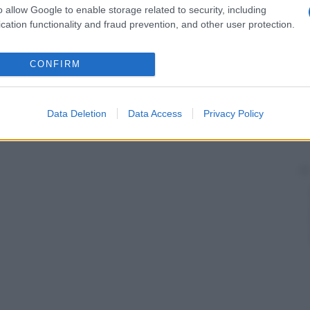
a, congenita, conseguenza della
sifilide
, o dovuta alla
o allow Google to enable storage related to security, including
cation functionality and fraud prevention, and other user protection.
le con pezze irregolari brune. Se solo uno o due
, in alcuni casi, può essere dovuta a
infezione
da
CONFIRM
zione
dei
denti
permanenti. Se tutti i
denti
sono
ato dalla
fluorosi
. Lo smalto pezzato non è più
Data Deletion
Data Access
Privacy Policy