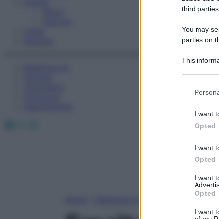
Fitness
third parties
Sport
Esercizi
You may sepa
Video
parties on t
Podcast
This informa
Medicina AZ
Participants
Farmaci
Calcolatori
Please note
Persona
Oroscopo
information 
Abbonamenti
deny consent
I want t
in below Go
Facebook
X
Instagram
Opted 
I want t
Opted 
I want 
Advertis
Opted 
Home
»
Medicina A-Z
I want t
of my P