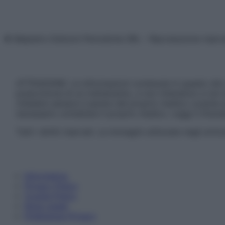
© Belpietro Edizioni Periodiche SRL – Riproduzione riser
ATTENZIONE: Le informazioni contenute in questo sito 
prescrizione di un trattamento, e non intendono e non 
chiedere sempre il parere del proprio medico curante e/o
necessario contattare il proprio medico. Leggi il Discl
Tutti i diritti riservati. Le immagini utilizzate negli ar
Informativa
Privacy Policy
Cookie Policy
Note Legali
Preferenze Privacy