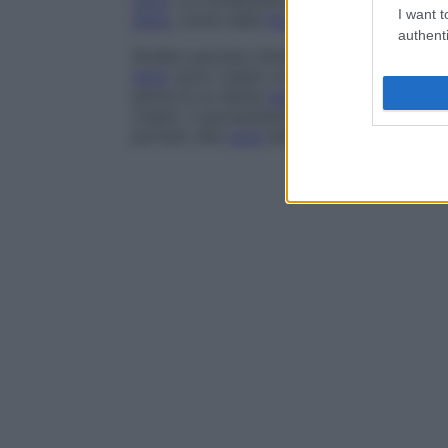
carie
. La condizione può essere ereditari
I want t
dieta
, come nella
fluorosi
.
authenti
Smalto pezzato
Smalto di spessore norma
denti
sono colpiti, la causa è idiopatica o
parte di un dente
deciduo
durante
forma
colpiti, il pezzamento è solitamente caus
portato alla
carie
dello smalto normale.