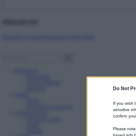
Abbonati ora!
Starbene ti regala benessere ogni mese!
Benessere
Psicologia
Rimedi naturali
Bellezza
Do Not Pr
Salute
News
If you wish 
Problemi e soluzioni
sensitive in
Alimentazione
confirm your
Mangiare sano
Diete
Please note
Ricette
based ads b