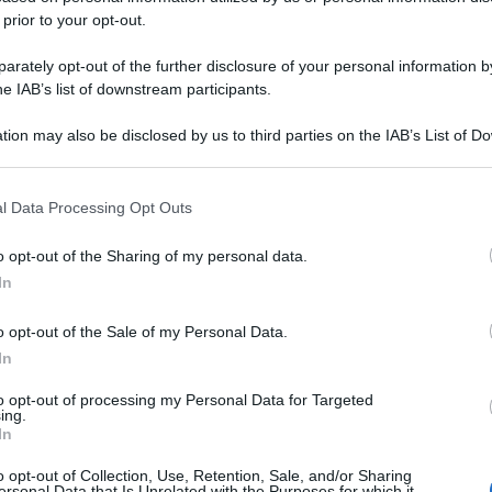
 prior to your opt-out.
rately opt-out of the further disclosure of your personal information by
he IAB’s list of downstream participants.
tion may also be disclosed by us to third parties on the IAB’s List of 
 that may further disclose it to other third parties.
 that this website/app uses one or more Google services and may gath
l Data Processing Opt Outs
including but not limited to your visit or usage behaviour. You may click 
 to Google and its third-party tags to use your data for below specifi
o opt-out of the Sharing of my personal data.
ogle consent section.
In
o opt-out of the Sale of my Personal Data.
In
to opt-out of processing my Personal Data for Targeted
ing.
In
o opt-out of Collection, Use, Retention, Sale, and/or Sharing
ersonal Data that Is Unrelated with the Purposes for which it