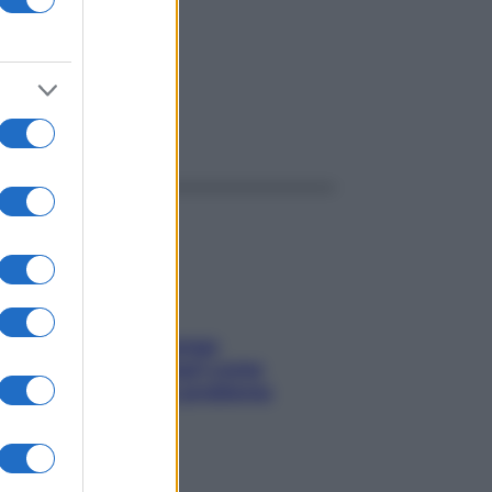
ggi anche
Capelli spezzati lungo
l’attaccatura? Scopri come
risolvere l’annoso problema