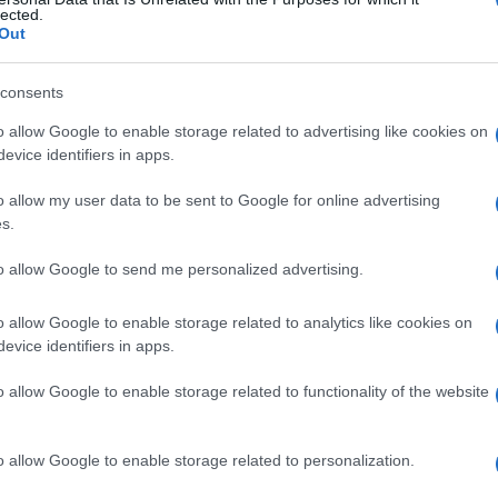
lected.
Out
consents
Le
o allow Google to enable storage related to advertising like cookies on
evice identifiers in apps.
ti preferite
o allow my user data to be sent to Google for online advertising
s.
to allow Google to send me personalized advertising.
o allow Google to enable storage related to analytics like cookies on
dalle cellule epiteliali, che forma uno strato
evice identifiers in apps.
denti
; viene detto anche
enamelum, strato
ente.
o allow Google to enable storage related to functionality of the website
otto per anomalie nella
formazione
di
matrice
. Lo
 bucherellato, o può presentare piccoli noduli, ma
o allow Google to enable storage related to personalization.
a normale e non è particolarmente soggetto alla