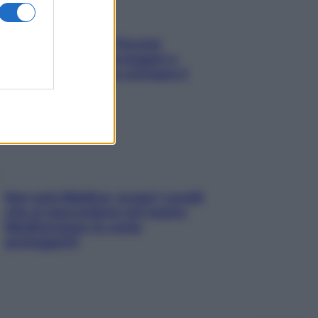
Fame dopo cena? Perché
succede e 6 snack leggeri e
appetitosi che non rovinano il
sonno
Non solo Maldive: scopri i coralli
che si nascondono nel nostro
Mediterraneo (e come
proteggerli)