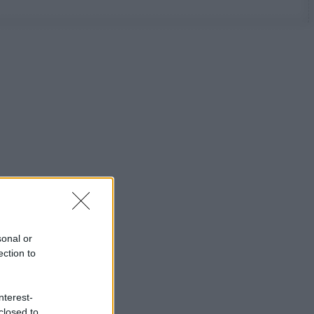
sonal or
ection to
nterest-
closed to