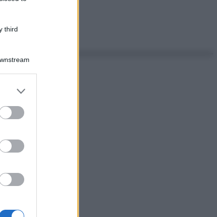
 third
Downstream
er and store
to grant or
ed purposes