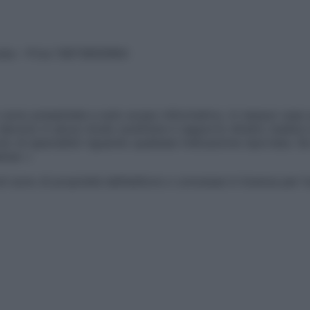
vata – P.Iva 13673600964
sono presentate a solo scopo informativo, in nessun caso p
devono in alcun modo sostituire il rapporto diretto medico-p
 di specialisti riguardo qualsiasi indicazione riportata. Se
aimer »
ticoli sono di proprietà dell’editore o concesse in licenza per 