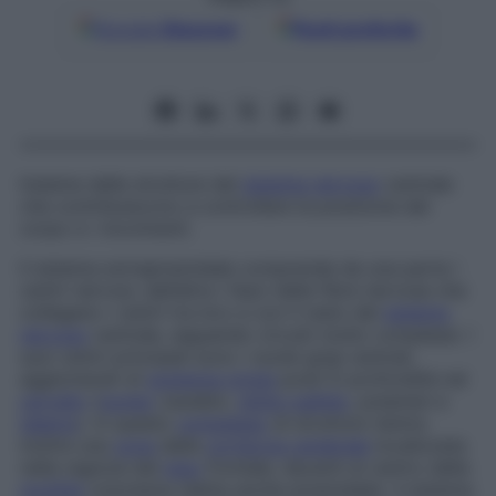
Google
Discover
Fonti preferite
Insieme delle strutture del
sistema nervoso
centrale
che contribuiscono a controllare la posizione del
corpo e i movimenti.
Il sistema extrapiramidale comprende da una parte i
centri nervosi, dall’altra i fasci delle fibre nervose che
collegano i centri tra loro e con il resto del
sistema
nervoso
centrale, seguendo circuiti molto complessi. I
suoi centri principali sono i nuclei grigi centrali,
agglomerati di
sostanza grigia
posti in profondità nel
cervello
(
nucleo
caudato,
globo pallido
, putamen e
talamo
). In questo
complesso
di strutture rientra
inoltre una
zona
della
corteccia cerebrale
localizzata
nella regione del
lobo
frontale, davanti al centro della
motilità
volontaria (detta anche
piramidale
). Il sistema