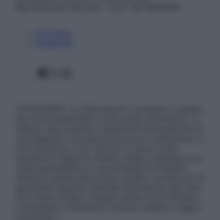
Riproduzione riservata – P.Iva 13673600964
Chi siamo
Pubblicità
Facebook
X
Instagram
ATTENZIONE: Le informazioni contenute in questo
sito sono presentate a solo scopo informativo, in
nessun caso possono costituire la formulazione di
una diagnosi o la prescrizione di un trattamento, e
non intendono e non devono in alcun modo
sostituire il rapporto diretto medico-paziente o la
visita specialistica. Si raccomanda di chiedere
sempre il parere del proprio medico curante e/o di
specialisti riguardo qualsiasi indicazione riportata.
Se si hanno dubbi o quesiti sull’uso di un farmaco
è necessario contattare il proprio medico. Leggi il
Disclaimer »