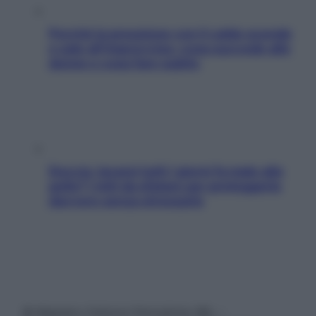
Perché la pressione con il caldo scende
e sale all’improvviso: cosa succede alle
donne e cosa fare subito
Doccia, lavarsi tutti i giorni fa male alla
pelle? I miti da sfatare per proteggerla
davvero senza stressarla
© Belpietro Edizioni Periodiche SRL –