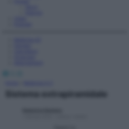
Fitness
Sport
Esercizi
Video
Podcast
Medicina AZ
Farmaci
Calcolatori
Oroscopo
Abbonamenti
Facebook
X
Instagram
Home
»
Medicina A-Z
Sistema extrapiramidale
Redazione Starbene
1 Gennaio 2025 – Lettura 1 minuto
Seguici su