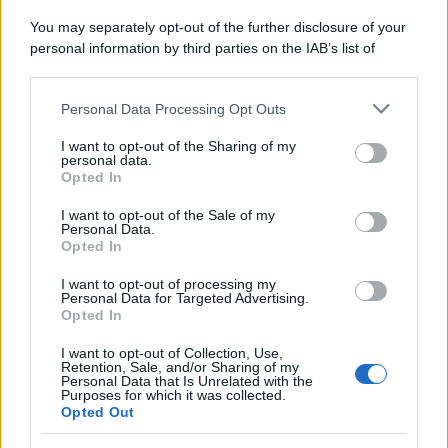
You may separately opt-out of the further disclosure of your
personal information by third parties on the IAB’s list of
downstream participants.
Personal Data Processing Opt Outs
This information may also be disclosed by us to third parties
on the IAB’s List of Downstream Participants that may further
I want to opt-out of the Sharing of my
disclose it to other third parties.
personal data.
Opted In
Please note that this website/app uses one or more Google
services and may gather and store information including but
I want to opt-out of the Sale of my
Personal Data.
not limited to your visit or usage behaviour. You may click to
Opted In
grant or deny consent to Google and its third-party tags to
use your data for below specified purposes in below Google
I want to opt-out of processing my
consent section.
Personal Data for Targeted Advertising.
Opted In
I want to opt-out of Collection, Use,
Retention, Sale, and/or Sharing of my
Personal Data that Is Unrelated with the
Purposes for which it was collected.
Opted Out