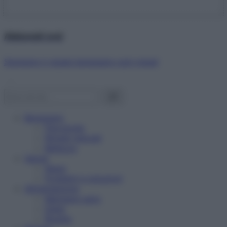
Abbonati ora!
Starbene ti regala benessere ogni mese!
Benessere
Psicologia
Rimedi naturali
Bellezza
Salute
News
Problemi e soluzioni
Alimentazione
Mangiare sano
Diete
Ricette