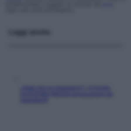
extrapiramidale è soggetto al controllo del
locus
niger e dei nuclei sottotalamici.
Leggi anche
«Oggi che se magnamo?»: 4 ricette
facili di Max Mariola senza pesare gli
ingredienti