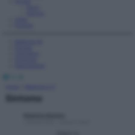
Fitness
Sport
Esercizi
Video
Podcast
Medicina AZ
Farmaci
Calcolatori
Oroscopo
Abbonamenti
Facebook
X
Instagram
Home
»
Medicina A-Z
Sintomo
Redazione Starbene
1 Gennaio 2025 – Lettura 2 minuti
Seguici su