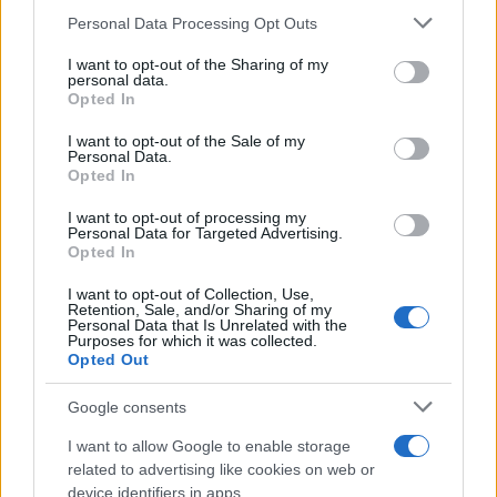
Personal Data Processing Opt Outs
This information may also be disclosed by us to third parties
on the IAB’s List of Downstream Participants that may further
I want to opt-out of the Sharing of my
disclose it to other third parties.
personal data.
Opted In
Please note that this website/app uses one or more Google
services and may gather and store information including but
I want to opt-out of the Sale of my
Personal Data.
not limited to your visit or usage behaviour. You may click to
Opted In
grant or deny consent to Google and its third-party tags to
use your data for below specified purposes in below Google
I want to opt-out of processing my
consent section.
Personal Data for Targeted Advertising.
Opted In
I want to opt-out of Collection, Use,
Retention, Sale, and/or Sharing of my
Personal Data that Is Unrelated with the
Purposes for which it was collected.
Opted Out
Google consents
I want to allow Google to enable storage
related to advertising like cookies on web or
device identifiers in apps.