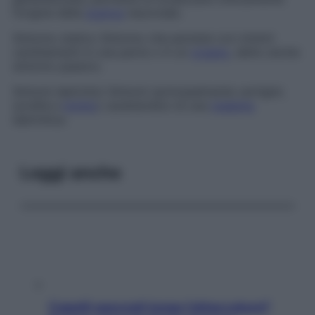
l’origine della
scarica
neuronale.
Sintomo statico
Sintomo che persiste con minimi
cambiamenti in una parte o in un
organo
, detto anche
sintomo passivo
.
Sintomi labirintici
Sintomi (principalmente vertigini,
sordità e
tinnito
) caratteristici di una
malattia
labirintica.
Leggi anche
Capelli spezzati lungo l’attaccatura?