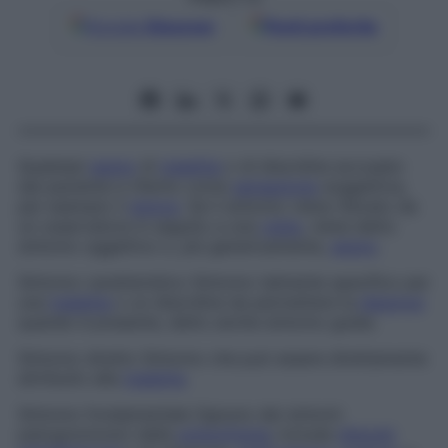
Google
Discover
Fonti preferite
Qualsiasi
segno
di
malattia
o di disordine accusato
dal paziente e riferito come
sensazione
soggettiva,
per esempio il
dolore
. Se il sintomo viene rilevato da
un osservatore in seguito a una
visita
, viene detto
sintomo oggettivo o, più genericamente,
segno
.
Sintomo caratteristico
Sintomo talmente specifico per
una
malattia
o un disordine da permettere la
diagnosi
quando è presente, detto anche
sintomo guida
.
Sintomo diretto
Sintomo che può essere direttamente
attribuito alla
malattia
.
Sintomo fondamentale
Ognuno dei sintomi
patognomonici della
schizofrenia
; include
disturbi