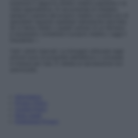
sostituire il rapporto diretto medico-paziente o la
visita specialistica. Si raccomanda di chiedere
sempre il parere del proprio medico curante e/o di
specialisti riguardo qualsiasi indicazione riportata.
Se si hanno dubbi o quesiti sull’uso di un farmaco
è necessario contattare il proprio medico. Leggi il
Disclaimer »
Tutti i diritti riservati. Le immagini utilizzate negli
articoli sono di proprietà dell’editore o concesse
in licenza per l’uso. È vietata la riproduzione non
autorizzata.
Informativa
Privacy Policy
Cookie Policy
Note Legali
Preferenze Privacy