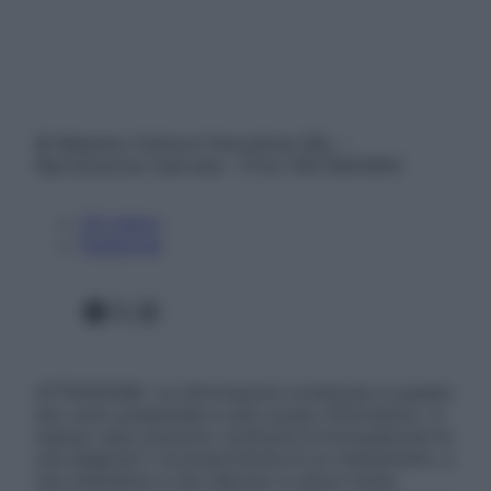
© Belpietro Edizioni Periodiche SRL –
Riproduzione riservata – P.Iva 13673600964
Chi siamo
Pubblicità
Facebook
X
Instagram
ATTENZIONE: Le informazioni contenute in questo
sito sono presentate a solo scopo informativo, in
nessun caso possono costituire la formulazione di
una diagnosi o la prescrizione di un trattamento, e
non intendono e non devono in alcun modo