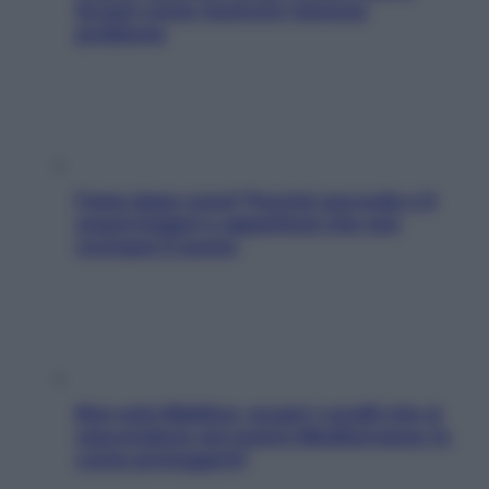
Scopri come risolvere l’annoso
problema
Fame dopo cena? Perché succede e 6
snack leggeri e appetitosi che non
rovinano il sonno
Non solo Maldive: scopri i coralli che si
nascondono nel nostro Mediterraneo (e
come proteggerli)