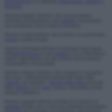
dell’affettività
e di relazione,
ambivalenza
,
autismo
e
demenza
.
Sintomo
indiretto
Sintomo che non può essere
attribuito direttamente a una
malattia
, ma piuttosto
una condizione che si ritiene lo produca.
Sintomo locale
Sintomo che si limita a un particolare
organo
o parte di esso.
Sintomo principale
Sintomo di primaria importanza
nell’
identificazione
di una
malattia
o di un disordine in
quanto rappresenta uno dei sintomi che la rendono
conoscibile e riconoscibile
Sintomo riflesso
Sintomo che compare in una parte
del corpo relativamente lontana dal luogo della
malattia
, per esempio i
disturbi della vista
provocati
dallo
spasmo
di un
vaso
cranico; viene detto anche
sintomo simpatico.
Sintomo segnale
Sintomo iniziale di un attacco di
epilessia
focale, che a volte può diventare secondaria
generalizzata; permette di localizzare clinicamente