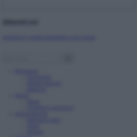
Abbonati ora!
Starbene ti regala benessere ogni mese!
Benessere
Psicologia
Rimedi naturali
Bellezza
Salute
News
Problemi e soluzioni
Alimentazione
Mangiare sano
Diete
Ricette