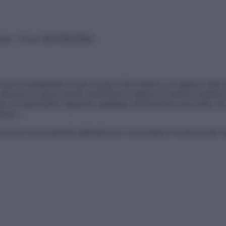
vata – P.Iva 13673600964
sono presentate a solo scopo informativo, in nessun caso p
devono in alcun modo sostituire il rapporto diretto medico-p
 di specialisti riguardo qualsiasi indicazione riportata. Se
aimer »
ticoli sono di proprietà dell’editore o concesse in licenza per 