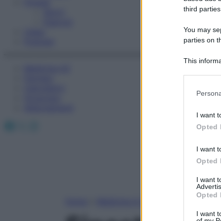
Fitness
third parties
Sport
Esercizi
You may sepa
Video
parties on t
Podcast
This informa
Medicina AZ
Participants
Farmaci
Calcolatori
Please note
Persona
Oroscopo
information 
Abbonamenti
deny consent
I want t
in below Go
Facebook
X
Instagram
Opted 
I want t
Opted 
I want 
Advertis
Opted 
Home
»
Medicina A-Z
I want t
of my P