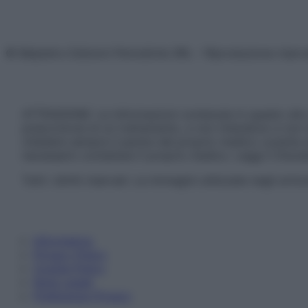
© Belpietro Edizioni Periodiche SRL – Riproduzione riser
ATTENZIONE: Le informazioni contenute in questo sito 
prescrizione di un trattamento, e non intendono e non 
chiedere sempre il parere del proprio medico curante e/o
necessario contattare il proprio medico. Leggi il Discl
Tutti i diritti riservati. Le immagini utilizzate negli ar
Informativa
Privacy Policy
Cookie Policy
Note Legali
Preferenze Privacy