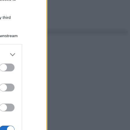
 third
Downstream
er and store
to grant or
ed purposes