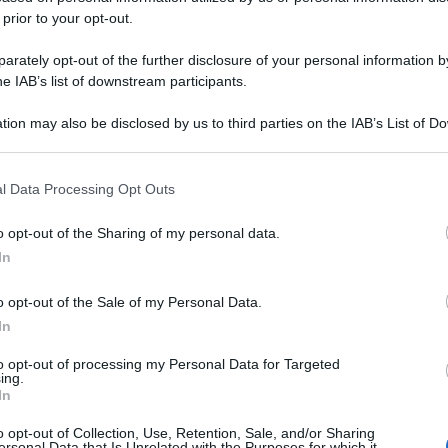
 prior to your opt-out.
rately opt-out of the further disclosure of your personal information by
he IAB’s list of downstream participants.
tion may also be disclosed by us to third parties on the IAB’s List of 
 that may further disclose it to other third parties.
 that this website/app uses one or more Google services and may gath
l Data Processing Opt Outs
including but not limited to your visit or usage behaviour. You may click 
 to Google and its third-party tags to use your data for below specifi
o opt-out of the Sharing of my personal data.
ogle consent section.
In
o opt-out of the Sale of my Personal Data.
In
to opt-out of processing my Personal Data for Targeted
ing.
In
o opt-out of Collection, Use, Retention, Sale, and/or Sharing
ersonal Data that Is Unrelated with the Purposes for which it