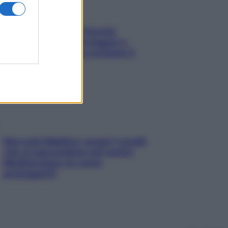
Fame dopo cena? Perché
succede e 6 snack leggeri e
appetitosi che non rovinano il
sonno
Non solo Maldive: scopri i coralli
che si nascondono nel nostro
Mediterraneo (e come
proteggerli)