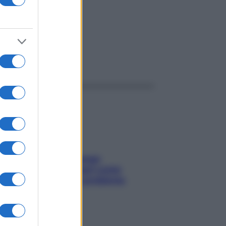
ggi anche
Capelli spezzati lungo
l’attaccatura? Scopri come
risolvere l’annoso problema