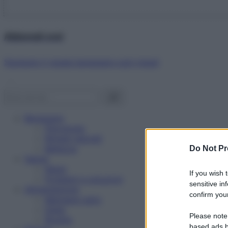
Abbonati ora!
Starbene ti regala benessere ogni mese!
Benessere
Psicologia
Rimedi naturali
Bellezza
Do Not Pr
Salute
News
If you wish 
Problemi e soluzioni
sensitive in
Alimentazione
confirm your
Mangiare sano
Diete
Please note
Ricette
based ads b