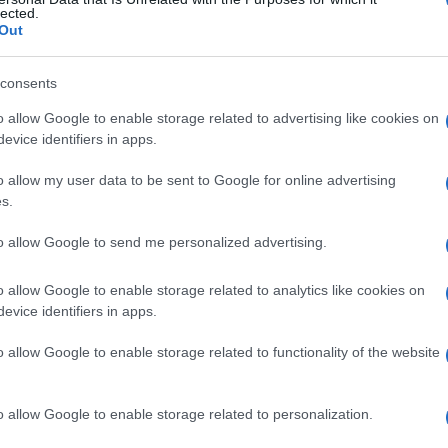
lected.
Out
consents
Le
o allow Google to enable storage related to advertising like cookies on
evice identifiers in apps.
ti preferite
o allow my user data to be sent to Google for online advertising
s.
to allow Google to send me personalized advertising.
o allow Google to enable storage related to analytics like cookies on
zione della
zona
fibrosa o cartilaginea che le separa.
evice identifiers in apps.
due ossa del
cranio
) o patologica, quando interessa
accidentalmente in
contatto
a causa di una
frattura
o allow Google to enable storage related to functionality of the website
one. In questo caso il
fenomeno
può dare luogo a
le due ossa va incontro a rottura. Occorre quindi
erponendo tra le due ossa un
tessuto
molle prelevato
o allow Google to enable storage related to personalization.
o
di
tessuto
adiposo o muscolare). Tuttavia, le