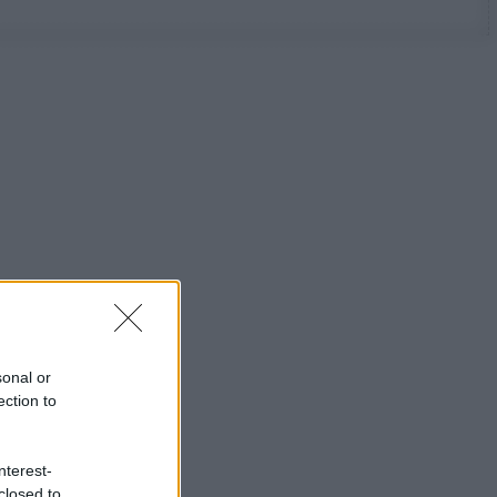
sonal or
ection to
nterest-
closed to