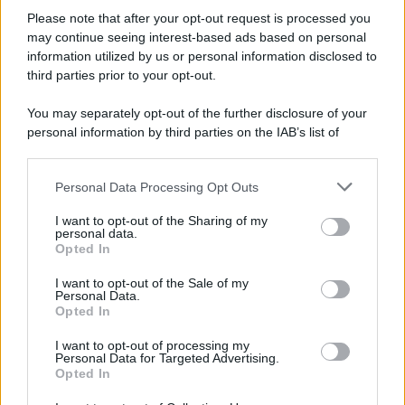
Please note that after your opt-out request is processed you
may continue seeing interest-based ads based on personal
information utilized by us or personal information disclosed to
third parties prior to your opt-out.
You may separately opt-out of the further disclosure of your
personal information by third parties on the IAB’s list of
downstream participants.
Personal Data Processing Opt Outs
This information may also be disclosed by us to third parties
on the IAB’s List of Downstream Participants that may further
I want to opt-out of the Sharing of my
disclose it to other third parties.
personal data.
Opted In
Please note that this website/app uses one or more Google
services and may gather and store information including but
I want to opt-out of the Sale of my
Personal Data.
not limited to your visit or usage behaviour. You may click to
Opted In
grant or deny consent to Google and its third-party tags to
use your data for below specified purposes in below Google
I want to opt-out of processing my
consent section.
Personal Data for Targeted Advertising.
Opted In