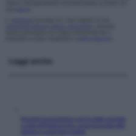
ridurre chirurgicamente immobilizzando la sinfisi con
una
placca
.
2.
Aderenza
anomala tra i due foglietti di una
membrana
sierosa
(
pleura
,
pericardio
), che può
essere patologica (di origine infiammatoria) o
praticata a scopo terapeutico (
sinfisi pleurica
).
Leggi anche
Perché la pressione con il caldo scende
e sale all’improvviso: cosa succede alle
donne e cosa fare subito