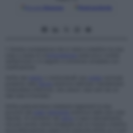
Google
Discover
Fonti preferite
1. Stretta connessione che si viene a stabilire tra due
ossa a causa di un’
articolazione
assai poco mobile
(anfiartrosi) o in seguito a un’unione completa con
ossificazione.
Sinfisi del
mento
o mentoniera
È una
cresta
verticale
presente nella
faccia
anteriore dell’osso mandibolare
(mascellare inferiore), che unisce i due rami da cui
tale osso è formato.
Sinfisi pubica
Unisce mediante legamenti le due
porzioni del
pube
(
estremità
anteriore delle due ossa
iliache). Al momento del
parto
si apre naturalmente,
ma può anche venire strappata da un trauma violento;
se la dislocazione ossea è di notevole entità, la si può