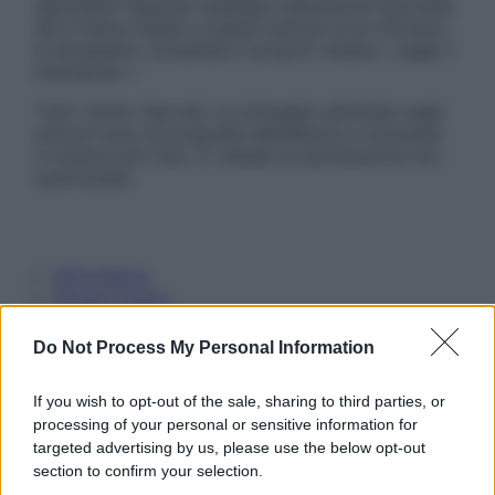
specialisti riguardo qualsiasi indicazione riportata.
Se si hanno dubbi o quesiti sull’uso di un farmaco
è necessario contattare il proprio medico. Leggi il
Disclaimer »
Tutti i diritti riservati. Le immagini utilizzate negli
articoli sono di proprietà dell’editore o concesse
in licenza per l’uso. È vietata la riproduzione non
autorizzata.
Informativa
Privacy Policy
Cookie Policy
Note Legali
Do Not Process My Personal Information
Preferenze Privacy
If you wish to opt-out of the sale, sharing to third parties, or
processing of your personal or sensitive information for
targeted advertising by us, please use the below opt-out
section to confirm your selection.