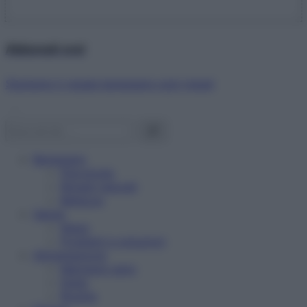
Abbonati ora!
Starbene ti regala benessere ogni mese!
Benessere
Psicologia
Rimedi naturali
Bellezza
Salute
News
Problemi e soluzioni
Alimentazione
Mangiare sano
Diete
Ricette