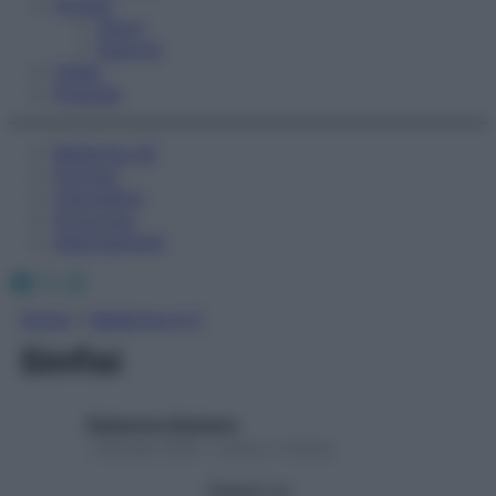
Fitness
Sport
Esercizi
Video
Podcast
Medicina AZ
Farmaci
Calcolatori
Oroscopo
Abbonamenti
Facebook
X
Instagram
Home
»
Medicina A-Z
Sinfisi
Redazione Starbene
1 Gennaio 2025 – Lettura 1 minuto
Seguici su