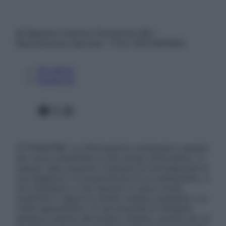
© Belpietro Edizioni Periodiche SRL –
Riproduzione riservata – P.Iva 13673600964
Chi siamo
Pubblicità
Facebook
X
Instagram
ATTENZIONE: Le informazioni contenute in questo
sito sono presentate a solo scopo informativo, in
nessun caso possono costituire la formulazione di
una diagnosi o la prescrizione di un trattamento, e
non intendono e non devono in alcun modo
sostituire il rapporto diretto medico-paziente o la
visita specialistica. Si raccomanda di chiedere
sempre il parere del proprio medico curante e/o di