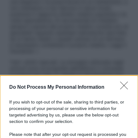
una diagnosi o la prescrizione di un trattamento, e
non intendono e non devono in alcun modo
sostituire il rapporto diretto medico-paziente o la
visita specialistica. Si raccomanda di chiedere
sempre il parere del proprio medico curante e/o di
specialisti riguardo qualsiasi indicazione riportata.
Se si hanno dubbi o quesiti sull’uso di un farmaco
è necessario contattare il proprio medico. Leggi il
Disclaimer »
Tutti i diritti riservati. Le immagini utilizzate negli
articoli sono di proprietà dell’editore o concesse
in licenza per l’uso. È vietata la riproduzione non
autorizzata.
Do Not Process My Personal Information
If you wish to opt-out of the sale, sharing to third parties, or
Informativa
processing of your personal or sensitive information for
Privacy Policy
targeted advertising by us, please use the below opt-out
Cookie Policy
section to confirm your selection.
Note Legali
Preferenze Privacy
Please note that after your opt-out request is processed you