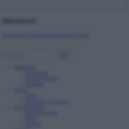
Abbonati ora!
Starbene ti regala benessere ogni mese!
Benessere
Psicologia
Rimedi naturali
Bellezza
Salute
News
Problemi e soluzioni
Alimentazione
Mangiare sano
Diete
Ricette