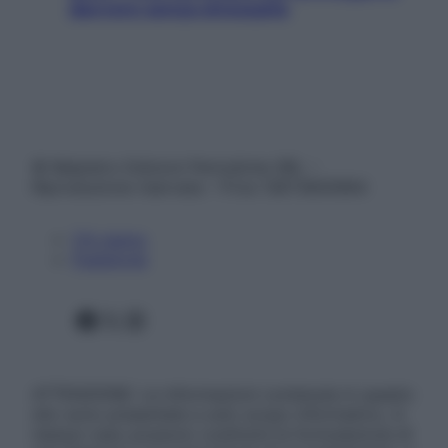
davvero senza stressarla
© Belpietro Edizioni Periodiche SRL –
Riproduzione riservata – P.Iva 13673600964
Chi siamo
Pubblicità
Facebook
X
Instagram
ATTENZIONE: Le informazioni contenute in questo
sito sono presentate a solo scopo informativo, in
nessun caso possono costituire la formulazione di