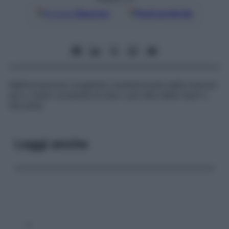
Google
Discover
Fonti preferite
Malformazione congenita caratterizzata dalla fusione
più o meno completa di due o più dita delle mani o
dei piedi.
Leggi anche