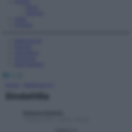
Fitness
Sport
Esercizi
Video
Podcast
Medicina AZ
Farmaci
Calcolatori
Oroscopo
Abbonamenti
Facebook
X
Instagram
Home
»
Medicina A-Z
Sindattilia
Redazione Starbene
1 Gennaio 2025 – Lettura 1 minuto
Seguici su