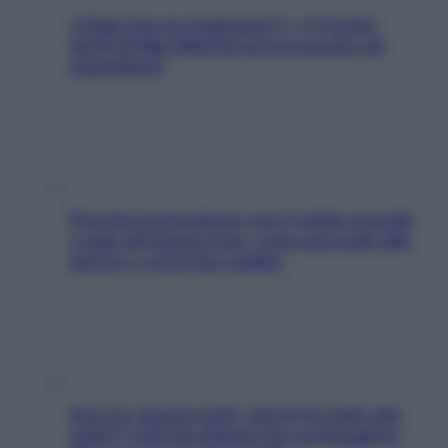
«Oggi che se magnamo?»: 4 ricette
facili di Max Mariola senza pesare gli
ingredienti
Perché la pressione con il caldo scende
e sale all’improvviso: cosa succede alle
donne e cosa fare subito
Doccia, lavarsi tutti i giorni fa male alla
pelle? I miti da sfatare per proteggerla