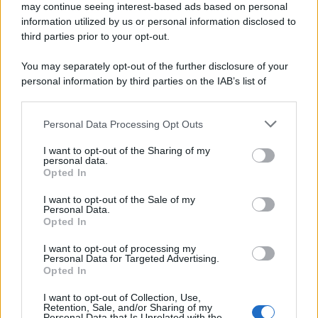
may continue seeing interest-based ads based on personal
information utilized by us or personal information disclosed to
third parties prior to your opt-out.
You may separately opt-out of the further disclosure of your
personal information by third parties on the IAB’s list of
downstream participants.
Personal Data Processing Opt Outs
This information may also be disclosed by us to third parties
on the IAB’s List of Downstream Participants that may further
I want to opt-out of the Sharing of my
disclose it to other third parties.
personal data.
Opted In
Please note that this website/app uses one or more Google
services and may gather and store information including but
I want to opt-out of the Sale of my
Personal Data.
not limited to your visit or usage behaviour. You may click to
Opted In
grant or deny consent to Google and its third-party tags to
use your data for below specified purposes in below Google
I want to opt-out of processing my
consent section.
Personal Data for Targeted Advertising.
Opted In
I want to opt-out of Collection, Use,
Retention, Sale, and/or Sharing of my
Personal Data that Is Unrelated with the