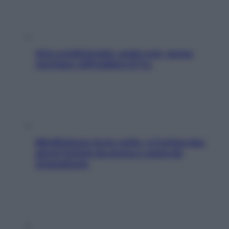
Aria condizionata: usala così, senza
rischiare raffreddore & Co.
Mindfulness tra le vette: a Cortina due
giorni lontani da stress e ansia da
smartphone