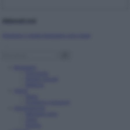
Abbonati ora!
Starbene ti regala benessere ogni mese!
Benessere
Psicologia
Rimedi naturali
Bellezza
Salute
News
Problemi e soluzioni
Alimentazione
Mangiare sano
Diete
Ricette