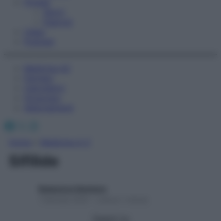
Fitness
Sport
Esercizi
Video
Podcast
Medicina AZ
Farmaci
Calcolatori
Oroscopo
Abbonamenti
Facebook
X
Instagram
Home
»
Medicina A-Z
Sifilide
Redazione Starbene
1 Gennaio 2025 – Lettura 1 minuto
Seguici su