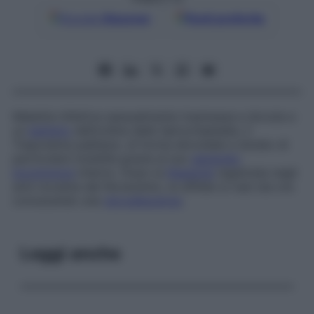
Google
Discover
Fonti preferite
Malattia infettiva sessualmente trasmessa e dovuta a
un
batterio
dell’ordine delle Spirochaetales, il
Treponema pallidum
, di forma elicoidale e dotato di
particolare mobilità grazie al suo
apparato
locomotore
interno. Dopo la
flessione
registrata negli
anni novanta del Novecento, la sifilide (o lue) sta ora
conoscendo una
recrudescenza
.
Leggi anche