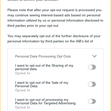
Note Legali
Preferenze Privacy
Please note that after your opt-out request is processed you
may continue seeing interest-based ads based on personal
information utilized by us or personal information disclosed to
third parties prior to your opt-out.
You may separately opt-out of the further disclosure of your
personal information by third parties on the IAB’s list of
downstream participants.
Personal Data Processing Opt Outs
This information may also be disclosed by us to third parties
on the IAB’s List of Downstream Participants that may further
I want to opt-out of the Sharing of my
disclose it to other third parties.
personal data.
Opted In
Please note that this website/app uses one or more Google
services and may gather and store information including but
I want to opt-out of the Sale of my
Personal Data.
not limited to your visit or usage behaviour. You may click to
Opted In
grant or deny consent to Google and its third-party tags to
use your data for below specified purposes in below Google
I want to opt-out of processing my
consent section.
Personal Data for Targeted Advertising.
Opted In