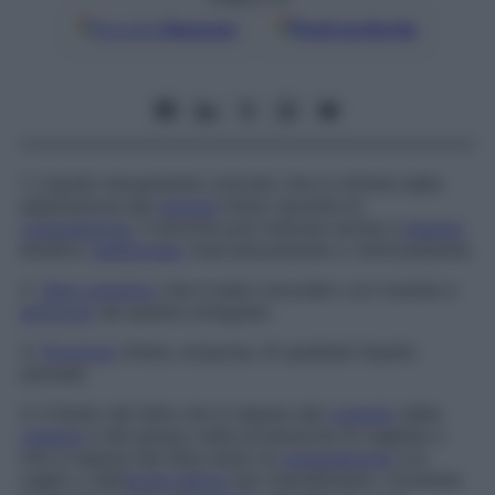
Google
Discover
Fonti preferite
1. Liquido tenuemente colorato che si ottiene dalla
separazione del
sangue
intero durante la
coagulazione
. Il termine può indicare anche il
plasma
ematico
defibrinato
meccanicamente o chimicamente.
2.
Siero ematico
che è stato inoculato con tossine e
anticorpi
da queste sviluppati.
3.
Porzione
chiara, acquosa, di qualsiasi liquido
animale.
4. Il fluido del latte che si separa dal
coagulo
della
caseina
e del grasso nella produzione di cagliate o
che si separa dal latte dopo la
coagulazione
con
caglio o dall’
acido lattico
per inacidimento. Contiene