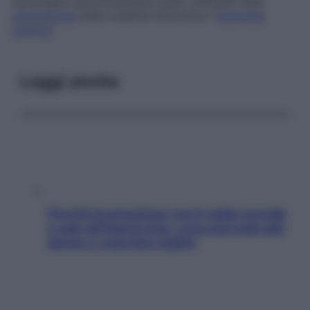
ad antigeni specificamente scelti, utilizzati nella
prevenzione
delle malattie attraverso l’
immunità
passiva
.
Leggi anche
Perché la pressione con il caldo scende
e sale all’improvviso: cosa succede alle
donne e cosa fare subito