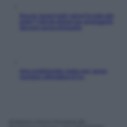
Doccia, lavarsi tutti i giorni fa male alla
pelle? I miti da sfatare per proteggerla
davvero senza stressarla
Aria condizionata: usala così, senza
rischiare raffreddore & Co.
© Belpietro Edizioni Periodiche SRL –