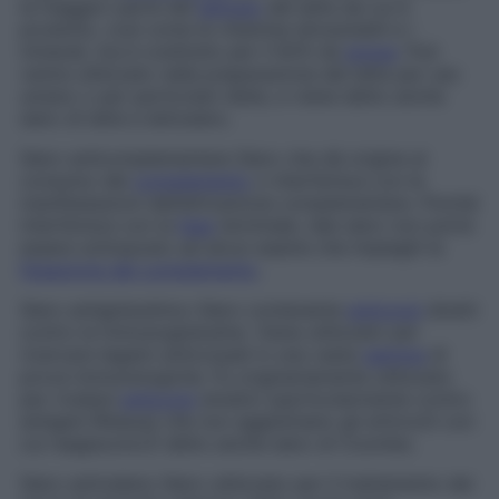
la maggior parte del
lattosio
del latte da cui è
prodotto, così come le vitamine idrosolubili e i
minerali, ma è costituito per il 92% da
acqua
. Può
venire utilizzato nella preparazione del latte per uso
umano o per particolari diete, e viene detto anche
siero di latte e lattosiero.
Siero anticomplementare
Siero che dà origine al
consumo del
complemento
o interferisce con le
manifestazioni dell’attivazione complementare. Poiché
interferisce con la
fase
terminale, tale siero non potrà
essere sottoposto ad alcun esame che impieghi la
fissazione del complemento
.
Siero antiglobulinico
Siero contenente
anticorpi
diretti
contro le immunoglobuline. Viene utilizzato per
ricercare legami anticorpali in una vasta
gamma
di
prove immunologiche. Fu originariamente utilizzato
per rivelare
anticorpi
ematici (particolarmente contro
antigeni Rhesus) che non agglutinano gli eritrociti con
cui reagiscono.È detto anche siero di Coombs.
Siero antiveleno
Siero utilizzato per il trattamento dei