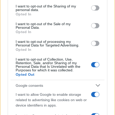
on the IAB’s List of Downstream Participants that may further
I want to opt-out of the Sharing of my
disclose it to other third parties.
personal data.
Opted In
Please note that this website/app uses one or more Google
services and may gather and store information including but
I want to opt-out of the Sale of my
Personal Data.
not limited to your visit or usage behaviour. You may click to
Opted In
grant or deny consent to Google and its third-party tags to
use your data for below specified purposes in below Google
I want to opt-out of processing my
consent section.
Personal Data for Targeted Advertising.
Opted In
I want to opt-out of Collection, Use,
Retention, Sale, and/or Sharing of my
Personal Data that Is Unrelated with the
Purposes for which it was collected.
Opted Out
Google consents
I want to allow Google to enable storage
related to advertising like cookies on web or
device identifiers in apps.