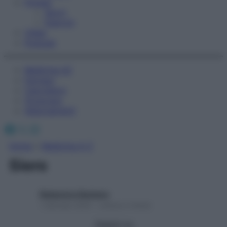
Fitness
Sport
Esercizi
Video
Podcast
Medicina AZ
Farmaci
Calcolatori
Oroscopo
Abbonamenti
Facebook
X
Instagram
Home
»
Medicina A-Z
Siero
Redazione Starbene
1 Gennaio 2025 – Lettura 2 minuti
Seguici su