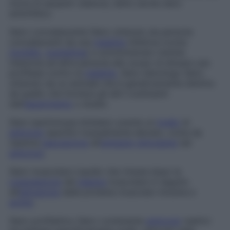
morsi di serpenti velenosi, detto anche
siero
antiofidico.
Siero convalescente
Siero ottenuto da persone
convalescenti da una
malattia
infettiva (come
morbillo
,
scarlattina
) e somministrato tramite
iniezione ad altre persone allo scopo di attuare una
profilassi contro la
malattia
.
Siero eterologo
Siero
ottenuto da un animale che è geneticamente distinto
da quello che fornisce gli altri costituenti
dell’
esperimento
o studio.
Siero iperimmune
Antisiero avente un
livello
di
anticorpi
specifici inusualmente elevato, come da
ripetuta
esposizione
all’
antigene
stimolante
tali
anticorpi
.
Siero muscolare
Liquido che rimane dopo la
coagulazione
del
plasma
muscolare in seguito
all’
estrazione
delle proteine muscolari miosina e
actina
.
Siero profilattico
Siero contenente
anticorpi
reattivi