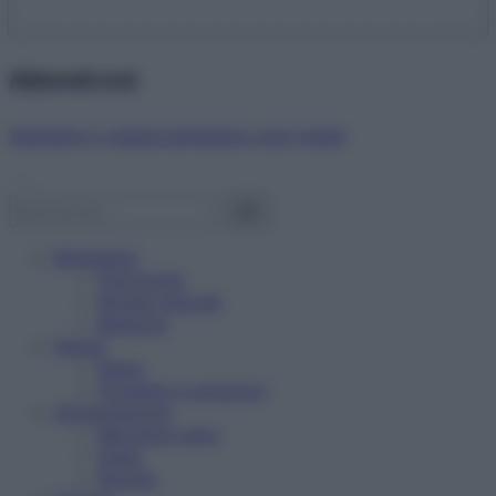
Abbonati ora!
Starbene ti regala benessere ogni mese!
Benessere
Psicologia
Rimedi naturali
Bellezza
Salute
News
Problemi e soluzioni
Alimentazione
Mangiare sano
Diete
Ricette