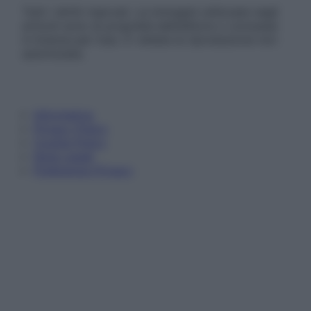
Tutti i diritti riservati. Le immagini utilizzate negli
articoli sono di proprietà dell’editore o concesse
in licenza per l’uso. È vietata la riproduzione non
autorizzata.
Informativa
Privacy Policy
Cookie Policy
Note Legali
Preferenze Privacy