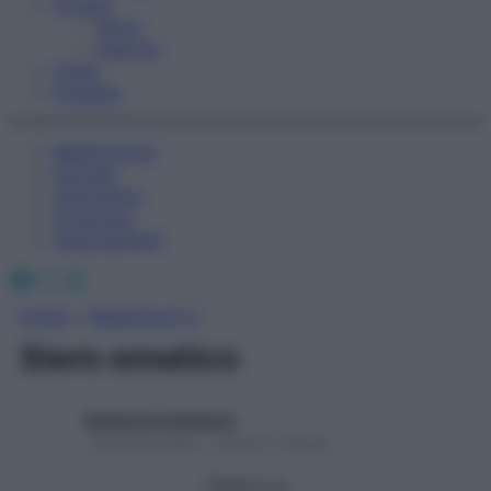
Fitness
Sport
Esercizi
Video
Podcast
Medicina AZ
Farmaci
Calcolatori
Oroscopo
Abbonamenti
Facebook
X
Instagram
Home
»
Medicina A-Z
Siero ematico
Redazione Starbene
1 Gennaio 2025 – Lettura 1 minuto
Seguici su