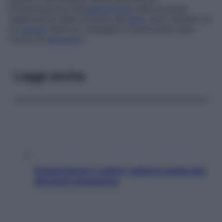
l’interpretazione dell’
elettroforesi
delle proteine
(separazione delle proteine dal
siero
sotto l’effetto di
un
campo
elettrico, impiegata in particolare nella
ricerca di
anticorpi
).
Leggi anche
Grassi buoni e cattivi: tutta la verità che
dovresti conoscere