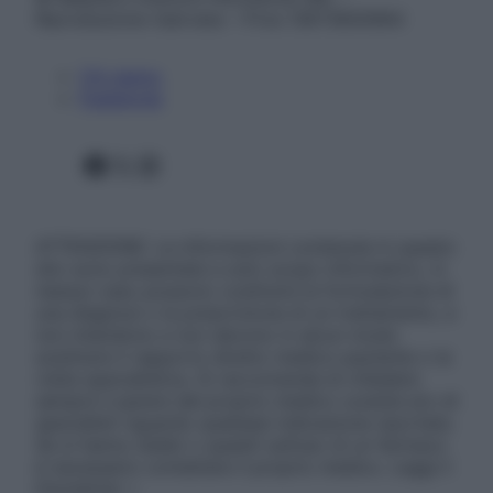
Riproduzione riservata – P.Iva 13673600964
Chi siamo
Pubblicità
Facebook
X
Instagram
ATTENZIONE: Le informazioni contenute in questo
sito sono presentate a solo scopo informativo, in
nessun caso possono costituire la formulazione di
una diagnosi o la prescrizione di un trattamento, e
non intendono e non devono in alcun modo
sostituire il rapporto diretto medico-paziente o la
visita specialistica. Si raccomanda di chiedere
sempre il parere del proprio medico curante e/o di
specialisti riguardo qualsiasi indicazione riportata.
Se si hanno dubbi o quesiti sull’uso di un farmaco
è necessario contattare il proprio medico. Leggi il
Disclaimer »