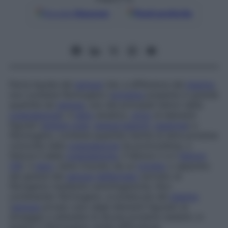
Google
Discover
Fonti preferite
Parte liquida del
sangue
che, a differenza del
plasma
,
non contiene fibrinogeno (
proteina
presente in grande
quantità nel
sangue
, uno dei principali fattori della
coagulazione
). Il
siero
ematico,
privo
di elementi
figurati (
globuli rossi
,
globuli bianchi
,
piastrine
) e
fibrinogeno, contiene quantità ridotte di altre proteine
coinvolte nella
coagulazione
(la protrombina, o
fattore II della
coagulazione
, il fattore V e il
fattore
VIII
). Il
siero
viene ricavato da un
trombo
o separato
dai globuli del
sangue
defibrinato
(privato di
fibrogeno) mediante centrifugazione. Non
contenendo fibrinogeno, si presta più del
plasma
(
sangue
privato solo degli elementi figurati) al
dosaggio e all’analisi di alcune proteine restanti, in
quanto il fibrinogeno rende difficoltosa