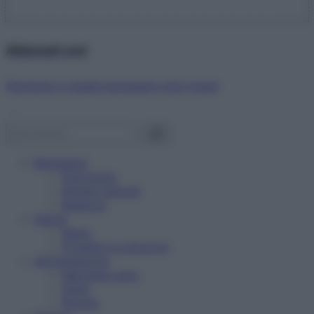
Abbonati ora!
Starbene ti regala benessere ogni mese!
Benessere
Psicologia
Rimedi naturali
Bellezza
Salute
News
Problemi e soluzioni
Alimentazione
Mangiare sano
Diete
Ricette