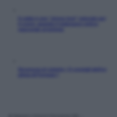
Il caldo è uno “stress test” naturale per
il cuore: quando il malessere estivo
nasconde un’aritmia
Sicurezza al volante: i 5 consigli dell’ex
pilota di Formula 1
© Belpietro Edizioni Periodiche SRL –