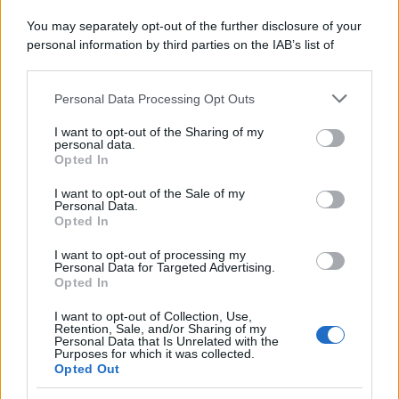
You may separately opt-out of the further disclosure of your
personal information by third parties on the IAB’s list of
downstream participants.
Personal Data Processing Opt Outs
This information may also be disclosed by us to third parties
on the IAB’s List of Downstream Participants that may further
I want to opt-out of the Sharing of my
disclose it to other third parties.
personal data.
Opted In
Please note that this website/app uses one or more Google
services and may gather and store information including but
I want to opt-out of the Sale of my
Personal Data.
not limited to your visit or usage behaviour. You may click to
Opted In
grant or deny consent to Google and its third-party tags to
use your data for below specified purposes in below Google
I want to opt-out of processing my
consent section.
Personal Data for Targeted Advertising.
Opted In
I want to opt-out of Collection, Use,
Retention, Sale, and/or Sharing of my
Personal Data that Is Unrelated with the
Purposes for which it was collected.
Opted Out