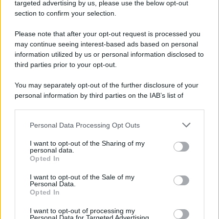
Cookie Policy
targeted advertising by us, please use the below opt-out
Note Legali
section to confirm your selection.
Preferenze Privacy
Please note that after your opt-out request is processed you
may continue seeing interest-based ads based on personal
information utilized by us or personal information disclosed to
third parties prior to your opt-out.
You may separately opt-out of the further disclosure of your
personal information by third parties on the IAB’s list of
downstream participants.
Personal Data Processing Opt Outs
This information may also be disclosed by us to third parties
on the IAB’s List of Downstream Participants that may further
I want to opt-out of the Sharing of my
disclose it to other third parties.
personal data.
Opted In
Please note that this website/app uses one or more Google
services and may gather and store information including but
I want to opt-out of the Sale of my
Personal Data.
not limited to your visit or usage behaviour. You may click to
Opted In
grant or deny consent to Google and its third-party tags to
use your data for below specified purposes in below Google
I want to opt-out of processing my
consent section.
Personal Data for Targeted Advertising.