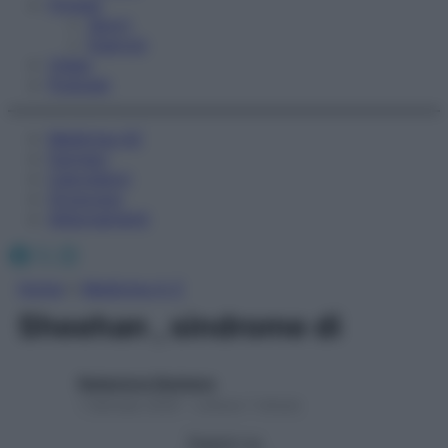
Fitness
Sport
Esercizi
Video
Podcast
Medicina AZ
Farmaci
Calcolatori
Oroscopo
Abbonamenti
Facebook
X
Instagram
Home
»
Medicina A-Z
Sheehan , sindrome di
Redazione Starbene
1 Gennaio 2025 – Lettura 1 minuto
Seguici su