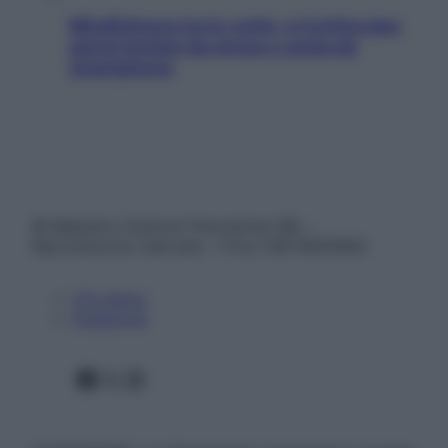
Mindfulness tra le vette: a Cortina due
giorni lontani da stress e ansia da
smartphone
© Belpietro Edizioni Periodiche SRL –
Riproduzione riservata – P.Iva 13673600964
Chi siamo
Pubblicità
Facebook
X
Instagram