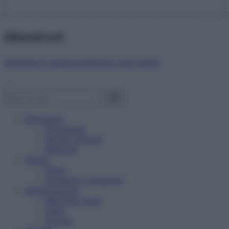
Abbonati ora!
Starbene ti regala benessere ogni mese!
Benessere
Psicologia
Rimedi naturali
Bellezza
Salute
News
Problemi e soluzioni
Alimentazione
Mangiare sano
Diete
Ricette