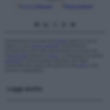
Google
Discover
Fonti preferite
Insufficienza ormonale dell’
ipofisi
anteriore che fa
seguito a uno
shock ostetrico
(insufficienza
circolatoria acuta nella partoriente) provocato da
un’
emorragia
durante il
parto
. La frequenza di questa
sindrome
è notevolmente diminuita nei Paesi
industrializzati, grazie alla gestione del
parto
nelle
strutture ospedaliere.
Leggi anche