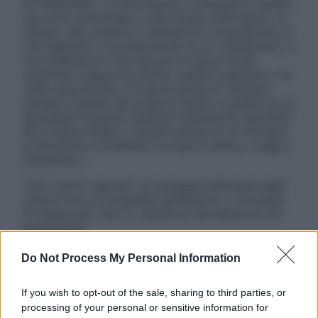
ATTENZIONE: Le informazioni contenute in questo
sito sono presentate a solo scopo informativo, in
nessun caso possono costituire la formulazione di
una diagnosi o la prescrizione di un trattamento, e
non intendono e non devono in alcun modo
sostituire il rapporto diretto medico-paziente o la
visita specialistica. Si raccomanda di chiedere
sempre il parere del proprio medico curante e/o di
specialisti riguardo qualsiasi indicazione riportata.
Se si hanno dubbi o quesiti sull’uso di un farmaco
è necessario contattare il proprio medico. Leggi il
Disclaimer »
Tutti i diritti riservati. Le immagini utilizzate negli
articoli sono di proprietà dell’editore o concesse
in licenza per l’uso. È vietata la riproduzione non
autorizzata.
Do Not Process My Personal Information
Informativa
If you wish to opt-out of the sale, sharing to third parties, or
Privacy Policy
processing of your personal or sensitive information for