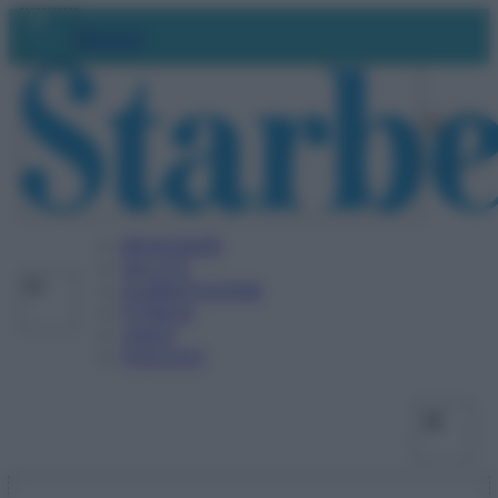
Vai
Facebo
X
Ins
Abbonati
al
contenuto
BENESSERE
SALUTE
ALIMENTAZIONE
FITNESS
VIDEO
PODCAST