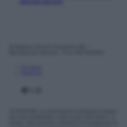
staccare davvero
© Belpietro Edizioni Periodiche SRL –
Riproduzione riservata – P.Iva 13673600964
Chi siamo
Pubblicità
Facebook
X
Instagram
ATTENZIONE: Le informazioni contenute in questo
sito sono presentate a solo scopo informativo, in
nessun caso possono costituire la formulazione di