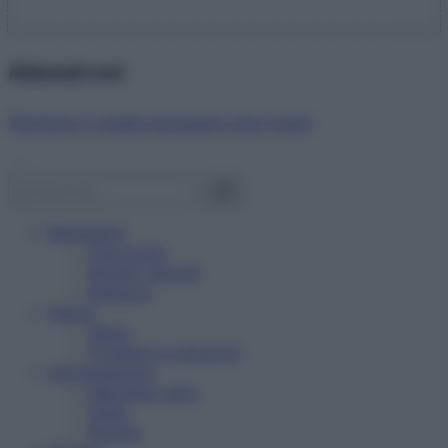
Abbonati ora!
Starbene ti regala benessere ogni mese!
Benessere
Psicologia
Rimedi naturali
Bellezza
Salute
News
Problemi e soluzioni
Alimentazione
Mangiare sano
Diete
Ricette