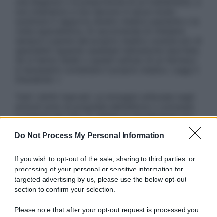
una diagnosi o la prescrizione di un trattamento, e
non intendono e non devono in alcun modo
sostituire il rapporto diretto medico-paziente o la
visita specialistica. Si raccomanda di chiedere
sempre il parere del proprio medico curante e/o di
specialisti riguardo qualsiasi indicazione riportata.
Se si hanno dubbi o quesiti sull’uso di un farmaco
è necessario contattare il proprio medico. Leggi il
Disclaimer »
Tutti i diritti riservati. Le immagini utilizzate negli
articoli sono di proprietà dell’editore o concesse
in licenza per l’uso. È vietata la riproduzione non
autorizzata.
Do Not Process My Personal Information
If you wish to opt-out of the sale, sharing to third parties, or
Informativa
processing of your personal or sensitive information for
Privacy Policy
targeted advertising by us, please use the below opt-out
Cookie Policy
section to confirm your selection.
Note Legali
Preferenze Privacy
Please note that after your opt-out request is processed you