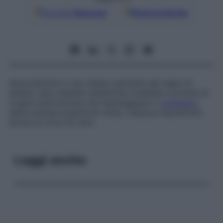
Google
Discover
Fonti preferite
Associazione in uno stesso paziente dei segni di
almeno due malattie sistemiche (malattie croniche di
origine autoimmune che danneggiano il
collagene
;
d
etta anche
connettivite mista
,
colpisce soprattutto
donne di circa 35 anni.
Leggi anche