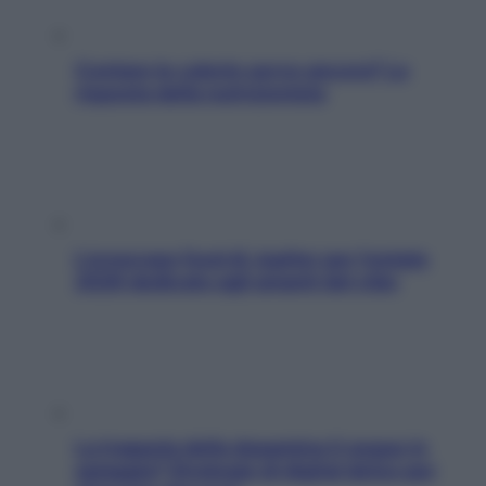
Contare le calorie serve ancora? La
risposta della nutrizionista
L’oroscopo food di Jupiter per l’estate
2026 dedicato agli amanti del cibo
La trappola della dopamina ti segue in
spiaggia? Strategie di digital detox per