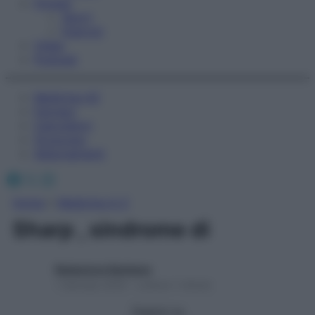
Fitness
Sport
Esercizi
Video
Podcast
Medicina AZ
Farmaci
Calcolatori
Oroscopo
Abbonamenti
Facebook
X
Instagram
Home
»
Medicina A-Z
Sharp , sindrome di
Redazione Starbene
1 Gennaio 2025 – Lettura 1 minuto
Seguici su