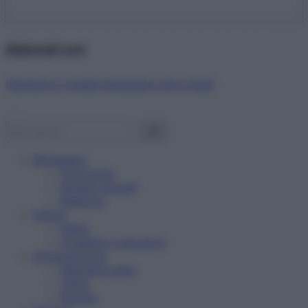
Abbonati ora!
Starbene ti regala benessere ogni mese!
Benessere
Psicologia
Rimedi naturali
Bellezza
Salute
News
Problemi e soluzioni
Alimentazione
Mangiare sano
Diete
Ricette