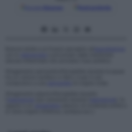
Google
Discover
Fonti preferite
Rumore simile a un fruscio percepito all’
auscultazione
con lo
stetoscopio
e provocato dalle membrane
sierose infiammate che scivolano l’una sull’altra.
Sfregamento pericardico
Percepibile durante le pause
tra un rumore cardiaco e l’altro, è per lo più
consecutivo a una
pericardite
di origine virale.
Sfregamento pleurico
Percepibile durante
l’
inspirazione
(più raramente durante l’
espirazione
), fa
seguito a un
versamento
pleurico di moderata entità e
di varia origine (infettiva, cardiaca ecc.).