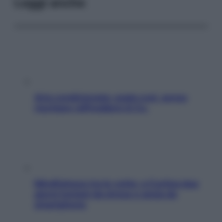
Leggi anche
Aria condizionata: usala così, senza
rischiare raffreddore & Co.
Mindfulness tra le vette: a Cortina due
giorni lontani da stress e ansia da
smartphone