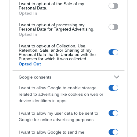
services and may gather and store information including but
I want to opt-out of the Sale of my
Personal Data.
not limited to your visit or usage behaviour. You may click to
Opted In
grant or deny consent to Google and its third-party tags to
use your data for below specified purposes in below Google
I want to opt-out of processing my
consent section.
Personal Data for Targeted Advertising.
Opted In
I want to opt-out of Collection, Use,
Retention, Sale, and/or Sharing of my
Personal Data that Is Unrelated with the
Purposes for which it was collected.
Opted Out
Google consents
I want to allow Google to enable storage
related to advertising like cookies on web or
device identifiers in apps.
I want to allow my user data to be sent to
Google for online advertising purposes.
I want to allow Google to send me