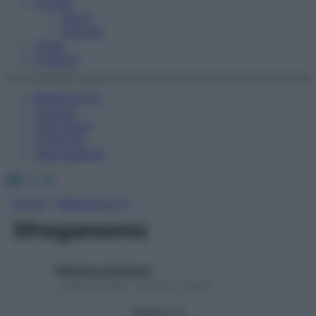
Fitness
Sport
Esercizi
Video
Podcast
Medicina AZ
Farmaci
Calcolatori
Oroscopo
Abbonamenti
Facebook
X
Instagram
Home
»
Medicina A-Z
Sfregamento
Redazione Starbene
1 Gennaio 2025 – Lettura 1 minuto
Seguici su