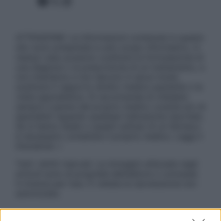
Facebook
X
Instagram
ATTENZIONE: Le informazioni contenute in questo
sito sono presentate a solo scopo informativo, in
nessun caso possono costituire la formulazione di
una diagnosi o la prescrizione di un trattamento, e
non intendono e non devono in alcun modo
sostituire il rapporto diretto medico-paziente o la
visita specialistica. Si raccomanda di chiedere
sempre il parere del proprio medico curante e/o di
specialisti riguardo qualsiasi indicazione riportata.
Se si hanno dubbi o quesiti sull’uso di un farmaco
è necessario contattare il proprio medico. Leggi il
Disclaimer »
Tutti i diritti riservati. Le immagini utilizzate negli
articoli sono di proprietà dell’editore o concesse
in licenza per l’uso. È vietata la riproduzione non
autorizzata.