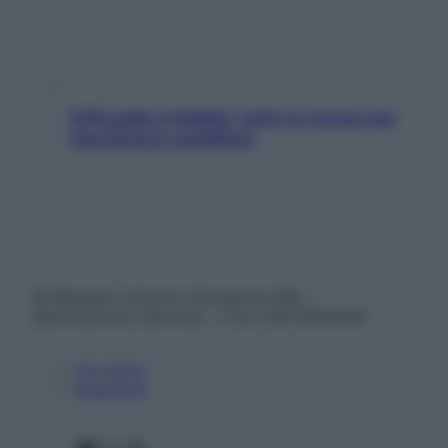
SOS pelle irritabile: tutte le mosse per
riportarla in equilibrio
© Belpietro Edizioni Periodiche SRL –
Riproduzione riservata – P.Iva 13673600964
Chi siamo
Pubblicità