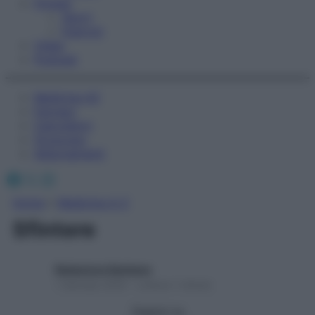
Fitness
Sport
Esercizi
Video
Podcast
Medicina AZ
Farmaci
Calcolatori
Oroscopo
Abbonamenti
Facebook
X
Instagram
Home
»
Medicina A-Z
Sfintere
Redazione Starbene
1 Gennaio 2025 – Lettura 1 minuto
Seguici su