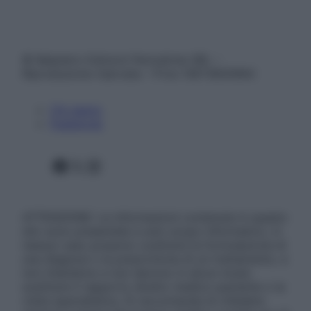
© Belpietro Edizioni Periodiche SRL –
Riproduzione riservata – P.Iva 13673600964
Chi siamo
Pubblicità
Facebook
X
Instagram
ATTENZIONE: Le informazioni contenute in questo
sito sono presentate a solo scopo informativo, in
nessun caso possono costituire la formulazione di
una diagnosi o la prescrizione di un trattamento, e
non intendono e non devono in alcun modo
sostituire il rapporto diretto medico-paziente o la
visita specialistica. Si raccomanda di chiedere