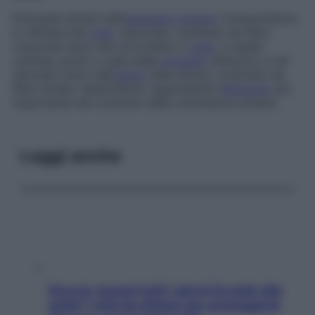
Principali sfinteri dell’
apparato urinario
Comprendono
lo sfintere del
collo
vescicale, costituito da fibre
muscolari lisce che circondano il
collo
, e quello
uretrale, posto a valle della
prostata
nell’uomo e nel
secondo terzo dell’
uretra
nella donna, costituito da
fibre striate. Quest’ultimo rappresenta l’
elemento
più
importante nel controllo della continenza urinaria.
Leggi anche
Doccia, lavarsi tutti i giorni fa male alla
pelle? I miti da sfatare per proteggerla