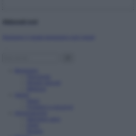
Abbonati ora!
Starbene ti regala benessere ogni mese!
Benessere
Psicologia
Rimedi naturali
Bellezza
Salute
News
Problemi e soluzioni
Alimentazione
Mangiare sano
Diete
Ricette