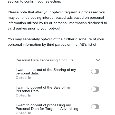
section to confirm your selection.
Please note that after your opt-out request is processed you
may continue seeing interest-based ads based on personal
information utilized by us or personal information disclosed to
third parties prior to your opt-out.
You may separately opt-out of the further disclosure of your
personal information by third parties on the IAB’s list of
downstream participants.
Personal Data Processing Opt Outs
This information may also be disclosed by us to third parties
on the IAB’s List of Downstream Participants that may further
I want to opt-out of the Sharing of my
disclose it to other third parties.
personal data.
Opted In
Please note that this website/app uses one or more Google
services and may gather and store information including but
I want to opt-out of the Sale of my
Personal Data.
not limited to your visit or usage behaviour. You may click to
Opted In
grant or deny consent to Google and its third-party tags to
use your data for below specified purposes in below Google
I want to opt-out of processing my
consent section.
Personal Data for Targeted Advertising.
Opted In