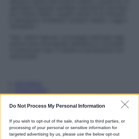
sempre il parere del proprio medico curante e/o di
specialisti riguardo qualsiasi indicazione riportata.
Se si hanno dubbi o quesiti sull’uso di un farmaco
è necessario contattare il proprio medico. Leggi il
Disclaimer »
Tutti i diritti riservati. Le immagini utilizzate negli
articoli sono di proprietà dell’editore o concesse
in licenza per l’uso. È vietata la riproduzione non
autorizzata.
Informativa
Privacy Policy
Cookie Policy
Note Legali
Do Not Process My Personal Information
Preferenze Privacy
If you wish to opt-out of the sale, sharing to third parties, or
processing of your personal or sensitive information for
targeted advertising by us, please use the below opt-out