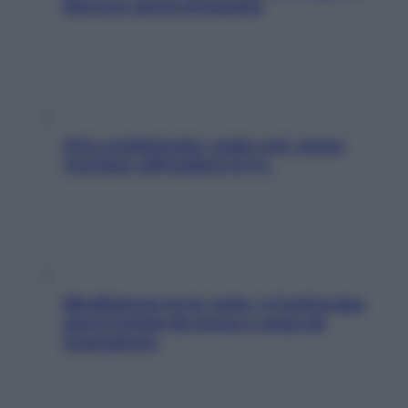
davvero senza stressarla
Aria condizionata: usala così, senza
rischiare raffreddore & Co.
Mindfulness tra le vette: a Cortina due
giorni lontani da stress e ansia da
smartphone