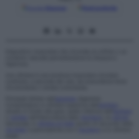
Google
Discover
Fonti preferite
Dispositivo muscolare che circonda un orifizio o un
condotto naturale permettendone la chiusura e
l’apertura.
Uno sfintere è una struttura muscolare circolare
costituita, a seconda dei casi, da muscolatura liscia
(involontaria) o striata (volontaria).
Principali sfinteri dell’
apparato
digerente
Comprendono lo sfintere superiore dell’
esofago
,
situato in fondo alla gola, quello inferiore dell’
esofago
o
cardias
(all’imboccatura dello
stomaco
), la
valvola
ileocecale, lo
sfintere di Oddi
(punto di raccordo delle
vie biliari
e pancreatiche con il
duodeno
) e lo sfintere
anale.