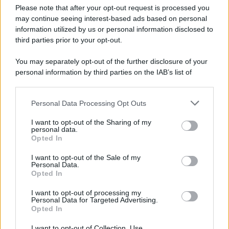
Preferenze Privacy
Please note that after your opt-out request is processed you
may continue seeing interest-based ads based on personal
information utilized by us or personal information disclosed to
third parties prior to your opt-out.
You may separately opt-out of the further disclosure of your
personal information by third parties on the IAB’s list of
downstream participants.
Personal Data Processing Opt Outs
This information may also be disclosed by us to third parties
on the IAB’s List of Downstream Participants that may further
I want to opt-out of the Sharing of my
disclose it to other third parties.
personal data.
Opted In
Please note that this website/app uses one or more Google
services and may gather and store information including but
I want to opt-out of the Sale of my
Personal Data.
not limited to your visit or usage behaviour. You may click to
Opted In
grant or deny consent to Google and its third-party tags to
use your data for below specified purposes in below Google
I want to opt-out of processing my
consent section.
Personal Data for Targeted Advertising.
Opted In
I want to opt-out of Collection, Use,