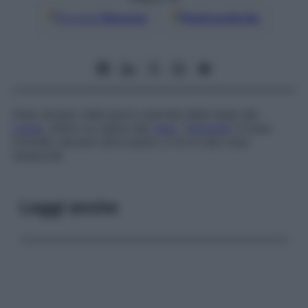
Google
Discover
Fonti preferite
Osso situato nella parte centrale della base del
cranio
, dietro la radice del
naso
, l’
etmoide
e l’osso
frontale, davanti all’occipite, e tra le due ossa
temporali.
Leggi anche