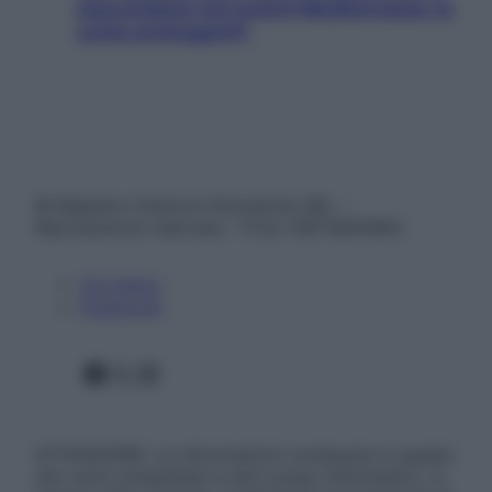
nascondono nel nostro Mediterraneo (e
come proteggerli)
© Belpietro Edizioni Periodiche SRL –
Riproduzione riservata – P.Iva 13673600964
Chi siamo
Pubblicità
Facebook
X
Instagram
ATTENZIONE: Le informazioni contenute in questo
sito sono presentate a solo scopo informativo, in