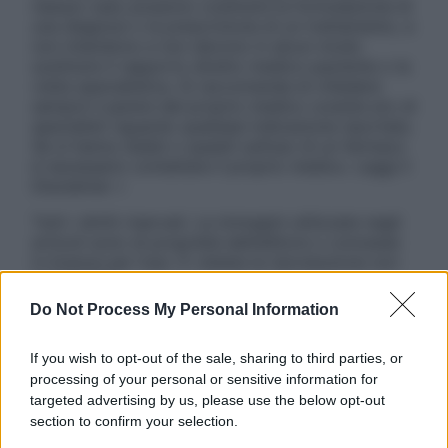
nessun caso possono costituire la formulazione di
una diagnosi o la prescrizione di un trattamento, e
non intendono e non devono in alcun modo
sostituire il rapporto diretto medico-paziente o la
visita specialistica. Si raccomanda di chiedere
sempre il parere del proprio medico curante e/o di
specialisti riguardo qualsiasi indicazione riportata.
Se si hanno dubbi o quesiti sull’uso di un farmaco
è necessario contattare il proprio medico. Leggi il
Disclaimer »
Tutti i diritti riservati. Le immagini utilizzate negli
articoli sono di proprietà dell’editore o concesse
in licenza per l’uso. È vietata la riproduzione non
autorizzata.
Do Not Process My Personal Information
If you wish to opt-out of the sale, sharing to third parties, or
Informativa
processing of your personal or sensitive information for
Privacy Policy
targeted advertising by us, please use the below opt-out
Cookie Policy
section to confirm your selection.
Note Legali