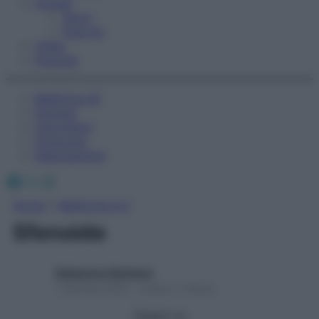
Fitness
Sport
Esercizi
Video
Podcast
Medicina AZ
Farmaci
Calcolatori
Oroscopo
Abbonamenti
Facebook
X
Instagram
Home
»
Medicina A-Z
Sfenoide
Redazione Starbene
1 Gennaio 2025 – Lettura 1 minuto
Seguici su