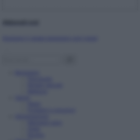
Abbonati ora!
Starbene ti regala benessere ogni mese!
Benessere
Psicologia
Rimedi naturali
Bellezza
Salute
News
Problemi e soluzioni
Alimentazione
Mangiare sano
Diete
Ricette