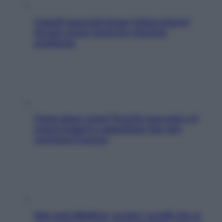
Capelli spezzati lungo l’attaccatura?
Scopri come risolvere l’annoso
problema
Fame dopo cena? Perché succede e 6
snack leggeri e appetitosi che non
rovinano il sonno
Non solo Maldive: scopri i coralli che si