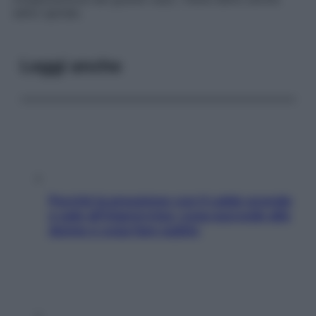
setto spirale
.
Leggi anche
Perché la pressione con il caldo scende
e sale all’improvviso: cosa succede alle
donne e cosa fare subito