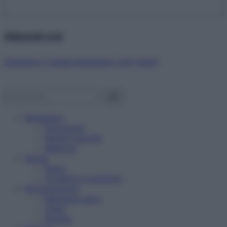
Abbonati ora!
Starbene ti regala benessere ogni mese!
Benessere
Psicologia
Rimedi naturali
Bellezza
Salute
News
Problemi e soluzioni
Alimentazione
Mangiare sano
Diete
Ricette