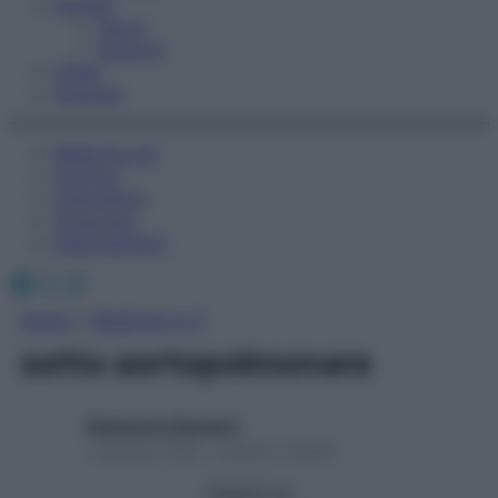
Fitness
Sport
Esercizi
Video
Podcast
Medicina AZ
Farmaci
Calcolatori
Oroscopo
Abbonamenti
Facebook
X
Instagram
Home
»
Medicina A-Z
setto aortopolmonare
Redazione Starbene
1 Gennaio 2025 – Lettura 1 minuto
Seguici su