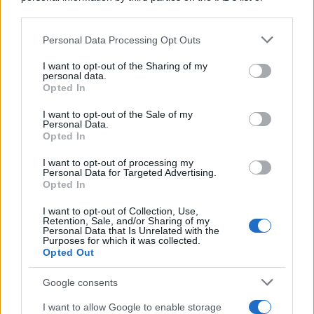
downstream participants.
Personal Data Processing Opt Outs
This information may also be disclosed by us to third parties
on the IAB’s List of Downstream Participants that may further
I want to opt-out of the Sharing of my
disclose it to other third parties.
personal data.
Opted In
Please note that this website/app uses one or more Google
services and may gather and store information including but
I want to opt-out of the Sale of my
Personal Data.
not limited to your visit or usage behaviour. You may click to
Opted In
grant or deny consent to Google and its third-party tags to
use your data for below specified purposes in below Google
I want to opt-out of processing my
consent section.
Personal Data for Targeted Advertising.
Opted In
I want to opt-out of Collection, Use,
Retention, Sale, and/or Sharing of my
Personal Data that Is Unrelated with the
Purposes for which it was collected.
Opted Out
Google consents
I want to allow Google to enable storage