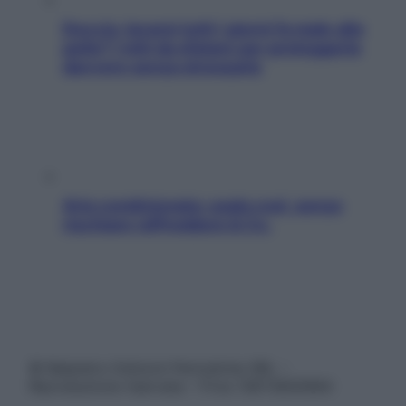
Doccia, lavarsi tutti i giorni fa male alla
pelle? I miti da sfatare per proteggerla
davvero senza stressarla
Aria condizionata: usala così, senza
rischiare raffreddore & Co.
© Belpietro Edizioni Periodiche SRL –
Riproduzione riservata – P.Iva 13673600964