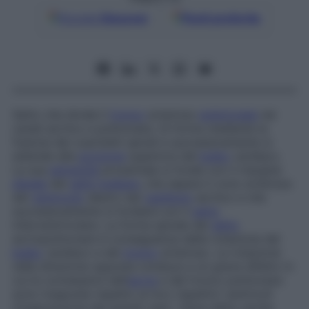
Google
Discover
Fonti preferite
Setto che divide il
tronco
arterioso
embrionale
nei
canali aortico e polmonare. Si forma mediante la
fusione dei cuscinetti spirali e successivamente si
estende alla
porzione
superiore del
bulbo
cardiaco.
La sua
estremità
prossimale si fonde con il margine
distale
del
setto bulbare
, che separa il cono arterioso
del
ventricolo
destro dal
vestibolo
aortico e che
successivamente si fonderà con il
setto
interventricolare. La forma spirale del
setto
aortopolmonare è conseguenza della rotazione del
bulbo
cardiaco e del
tronco
arterioso. La rotazione
nella direzione opposta conduce a un grave difetto in
cui le con­nes­sio­­ni dell’
aorta
e del tro­nco pol­mo­nare
sono trasposte rispetto ai loro rispettivi ventricoli
(trasposizione dei grandi vasi). Viene detto anche