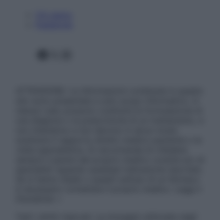
Chi siamo
Pubblicità
Facebook
X
Instagram
ATTENZIONE: Le informazioni contenute in questo
sito sono presentate a solo scopo informativo, in
nessun caso possono costituire la formulazione di
una diagnosi o la prescrizione di un trattamento, e
non intendono e non devono in alcun modo
sostituire il rapporto diretto medico-paziente o la
visita specialistica. Si raccomanda di chiedere
sempre il parere del proprio medico curante e/o di
specialisti riguardo qualsiasi indicazione riportata.
Se si hanno dubbi o quesiti sull’uso di un farmaco
è necessario contattare il proprio medico. Leggi il
Disclaimer »
Tutti i diritti riservati. Le immagini utilizzate negli