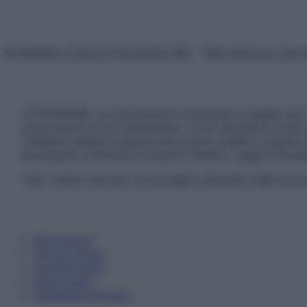
© Belpietro Edizioni Periodiche SRL – Riproduzione riser
ATTENZIONE: Le informazioni contenute in questo sito 
prescrizione di un trattamento, e non intendono e non 
chiedere sempre il parere del proprio medico curante e/o
necessario contattare il proprio medico. Leggi il Discl
Tutti i diritti riservati. Le immagini utilizzate negli ar
Informativa
Privacy Policy
Cookie Policy
Note Legali
Preferenze Privacy