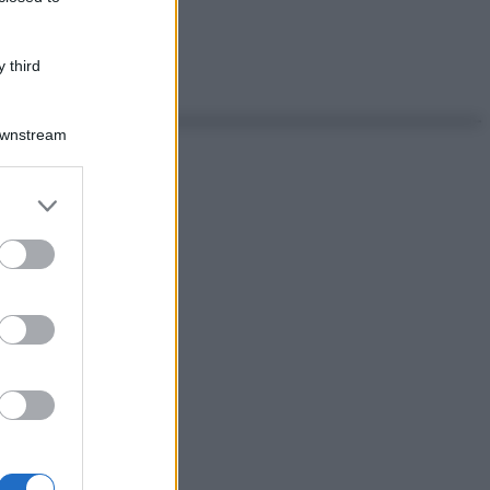
 third
Downstream
er and store
to grant or
ed purposes