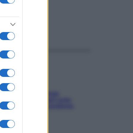
ggi anche
Capelli spezzati lungo
l’attaccatura? Scopri come
risolvere l’annoso problema