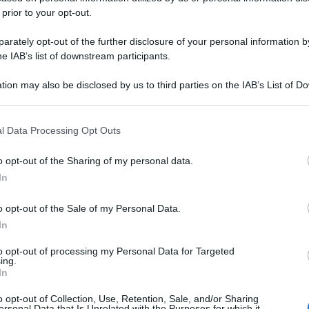
 prior to your opt-out.
rately opt-out of the further disclosure of your personal information by
he IAB’s list of downstream participants.
tion may also be disclosed by us to third parties on the IAB’s List of 
 that may further disclose it to other third parties.
 that this website/app uses one or more Google services and may gath
l Data Processing Opt Outs
including but not limited to your visit or usage behaviour. You may click 
 to Google and its third-party tags to use your data for below specifi
o opt-out of the Sharing of my personal data.
ogle consent section.
In
o opt-out of the Sale of my Personal Data.
In
to opt-out of processing my Personal Data for Targeted
ing.
In
o opt-out of Collection, Use, Retention, Sale, and/or Sharing
ersonal Data that Is Unrelated with the Purposes for which it