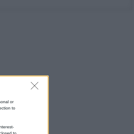
sonal or
ection to
nterest-
closed to