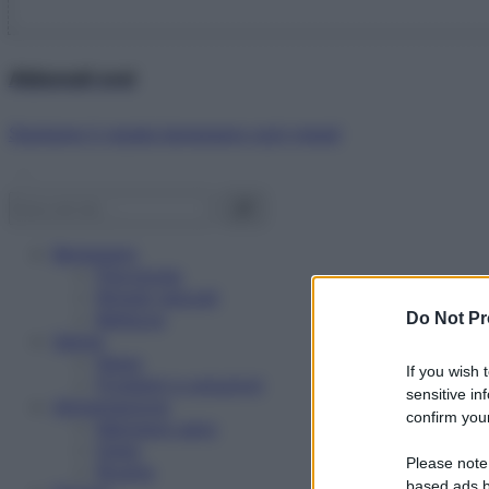
Abbonati ora!
Starbene ti regala benessere ogni mese!
Benessere
Psicologia
Rimedi naturali
Bellezza
Do Not Pr
Salute
News
If you wish 
Problemi e soluzioni
sensitive in
Alimentazione
confirm your
Mangiare sano
Diete
Please note
Ricette
based ads b