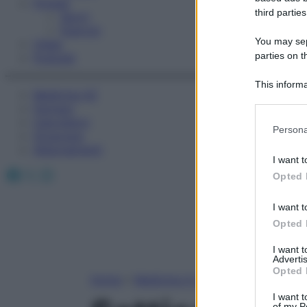
Fitness
third parties
Sport
Esercizi
You may sepa
Video
parties on t
Podcast
This informa
Medicina AZ
Participants
Farmaci
Calcolatori
Please note
Persona
Oroscopo
information 
Abbonamenti
deny consent
I want t
in below Go
Facebook
X
Instagram
Opted 
I want t
Opted 
I want 
Advertis
Opted 
Home
»
Medicina A-Z
I want t
of my P