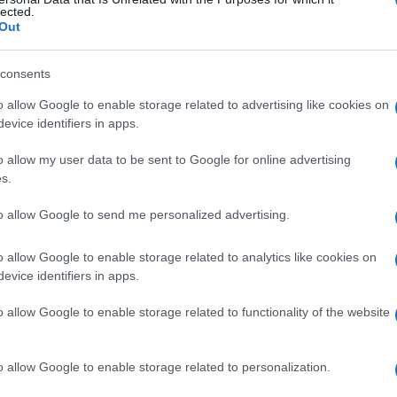
lected.
Out
consents
Le
o allow Google to enable storage related to advertising like cookies on
evice identifiers in apps.
ti preferite
o allow my user data to be sent to Google for online advertising
s.
to allow Google to send me personalized advertising.
o allow Google to enable storage related to analytics like cookies on
a disseminazione di un
germe
patogeno
(ossia in
evice identifiers in apps.
l’
organismo
, attraverso il
sangue
. A differenza della
ri nel
sangue
), la setticemia corrisponde al ripetuto
o allow Google to enable storage related to functionality of the website
ettico.
ione
di
pus
), come gli streptococchi o gli
o allow Google to enable storage related to personalization.
o
infettivo primario e si diffondono per via venosa. In