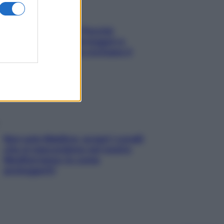
Fame dopo cena? Perché
succede e 6 snack leggeri e
appetitosi che non rovinano il
sonno
Non solo Maldive: scopri i coralli
che si nascondono nel nostro
Mediterraneo (e come
proteggerli)