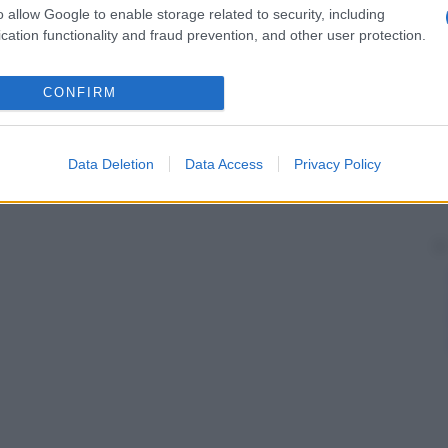
un secondo
focolaio
infettivo suppurante
o allow Google to enable storage related to security, including
sistente (per esempio a
livello
dentale) può
cation functionality and fraud prevention, and other user protection.
manente. Quando il
focolaio
infettivo originario è
re
sinistro), la diffusione microbica avviene
darie sono localizzate nel
cervello
, nella
retina
, nei reni
CONFIRM
le, si disseminano per via linfatica.
Data Deletion
Data Access
Privacy Policy