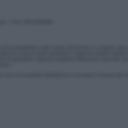
vata – P.Iva 13673600964
sono presentate a solo scopo informativo, in nessun caso p
devono in alcun modo sostituire il rapporto diretto medico-p
 di specialisti riguardo qualsiasi indicazione riportata. Se
aimer »
ticoli sono di proprietà dell’editore o concesse in licenza per 