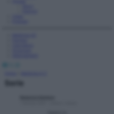
Fitness
Sport
Esercizi
Video
Podcast
Medicina AZ
Farmaci
Calcolatori
Oroscopo
Abbonamenti
Facebook
X
Instagram
Home
»
Medicina A-Z
Serie
Redazione Starbene
1 Gennaio 2025 – Lettura 1 minuto
Seguici su