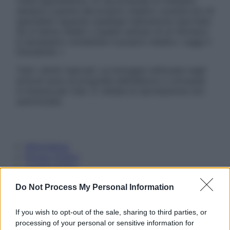
visita specialistica. Si raccomanda di chiedere
sempre il parere del proprio medico curante e/o di
specialisti riguardo qualsiasi indicazione riportata.
Se si hanno dubbi o quesiti sull’uso di un farmaco
è necessario contattare il proprio medico. Leggi il
Disclaimer »
Tutti i diritti riservati. Le immagini utilizzate negli
articoli sono di proprietà dell’editore o concesse
in licenza per l’uso. È vietata la riproduzione non
autorizzata.
Informativa
Privacy Policy
Cookie Policy
Note Legali
Preferenze Privacy
Do Not Process My Personal Information
If you wish to opt-out of the sale, sharing to third parties, or
processing of your personal or sensitive information for