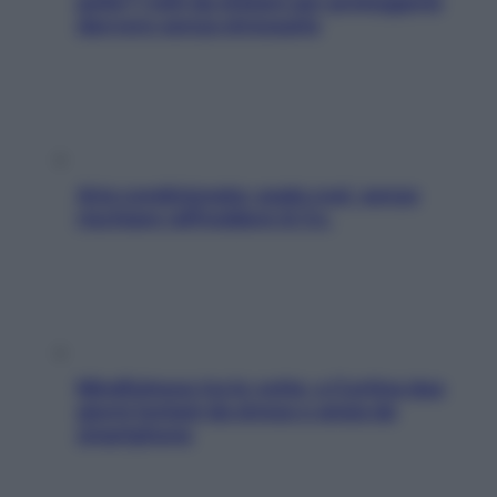
pelle? I miti da sfatare per proteggerla
davvero senza stressarla
Aria condizionata: usala così, senza
rischiare raffreddore & Co.
Mindfulness tra le vette: a Cortina due
giorni lontani da stress e ansia da
smartphone