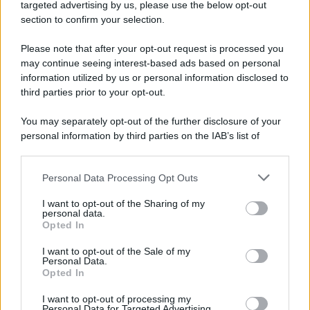
targeted advertising by us, please use the below opt-out
section to confirm your selection.
Please note that after your opt-out request is processed you
may continue seeing interest-based ads based on personal
information utilized by us or personal information disclosed to
third parties prior to your opt-out.
You may separately opt-out of the further disclosure of your
personal information by third parties on the IAB’s list of
downstream participants.
Personal Data Processing Opt Outs
This information may also be disclosed by us to third parties
on the IAB’s List of Downstream Participants that may further
I want to opt-out of the Sharing of my
disclose it to other third parties.
personal data.
Opted In
Please note that this website/app uses one or more Google
services and may gather and store information including but
I want to opt-out of the Sale of my
Personal Data.
not limited to your visit or usage behaviour. You may click to
Opted In
grant or deny consent to Google and its third-party tags to
use your data for below specified purposes in below Google
I want to opt-out of processing my
consent section.
Personal Data for Targeted Advertising.