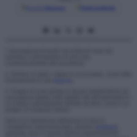
Google
Discover
Fonti preferite
1. Successione di eventi od ordine di cose che
prevede il collocamento di una cosa
consecutivamente alla successiva.
2. Numero di stadi o tappe in un processo, come nella
formulazione di una
diagnosi
.
3. Gruppo di cose dotate di alcune caratteristiche da
cui possono essere tratti aspetti utili all’inserimento in
un ordine e abitualmente distinte da altre, come in un
gruppo di composti chimici.
Serie di 4
Valutazione dell’azione di blocco
competitivo neuromuscolare, durante l’
anestesia
generale, dove 4 impulsi elettrici sopramassimali