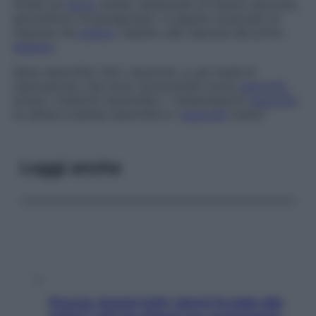
inviati sul
nervo
ulnare, distanziati di mezzo secondo,
permettono di paragonare i 4 spasmi muscolari di
risposta nel
pollice
, rispetto alla risposta del primo
spasmo
.
Serie neutrofila
Tutti i leucociti, a vari stadi di
maturazione, che sono riconoscibili come
neutrofili
,
inclusi i mielociti neutrofilici, i metamielociti
neutrofili
,
le cellule a banda neutrofila e i
neutrofili
maturi.
Leggi anche
Doccia, lavarsi tutti i giorni fa male alla