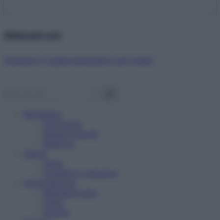
Abbonati ora!
Starbene ti regala benessere ogni mese!
Benessere
Psicologia
Rimedi naturali
Bellezza
Salute
News
Problemi e soluzioni
Alimentazione
Mangiare sano
Diete
Ricette