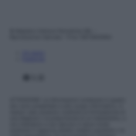
© Belpietro Edizioni Periodiche SRL –
Riproduzione riservata – P.Iva 13673600964
Chi siamo
Pubblicità
Facebook
X
Instagram
ATTENZIONE: Le informazioni contenute in questo
sito sono presentate a solo scopo informativo, in
nessun caso possono costituire la formulazione di
una diagnosi o la prescrizione di un trattamento, e
non intendono e non devono in alcun modo
sostituire il rapporto diretto medico-paziente o la