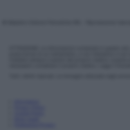
© Belpietro Edizioni Periodiche SRL – Riproduzione riser
ATTENZIONE: Le informazioni contenute in questo sito 
prescrizione di un trattamento, e non intendono e non 
chiedere sempre il parere del proprio medico curante e/o
necessario contattare il proprio medico. Leggi il Discl
Tutti i diritti riservati. Le immagini utilizzate negli ar
Informativa
Privacy Policy
Cookie Policy
Note Legali
Preferenze Privacy