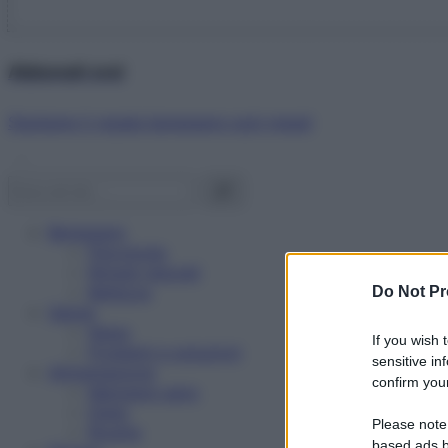
Abbonati ora!
Starbene ti regala benessere ogni mese!
Benessere
Psicologia
Rimedi naturali
Bellezza
Do Not Pr
Salute
News
If you wish 
Problemi e soluzioni
sensitive in
Alimentazione
confirm your
Mangiare sano
Diete
Please note
Ricette
based ads b