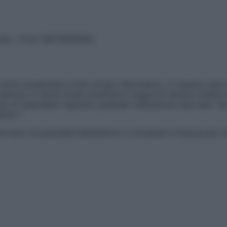
vata – P.Iva 13673600964
sono presentate a solo scopo informativo, in nessun caso p
devono in alcun modo sostituire il rapporto diretto medico-p
 di specialisti riguardo qualsiasi indicazione riportata. Se
aimer »
ticoli sono di proprietà dell’editore o concesse in licenza per 