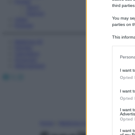
Fitness
third parties
Sport
Esercizi
You may sepa
Video
parties on t
Podcast
This informa
Medicina AZ
Participants
Farmaci
Calcolatori
Please note
Persona
Oroscopo
information 
Abbonamenti
deny consent
I want t
in below Go
Facebook
X
Instagram
Opted 
I want t
Opted 
I want 
Advertis
Opted 
Home
»
Medicina A-Z
I want t
of my P