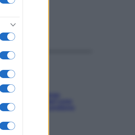
ggi anche
Capelli spezzati lungo
l’attaccatura? Scopri come
risolvere l’annoso problema