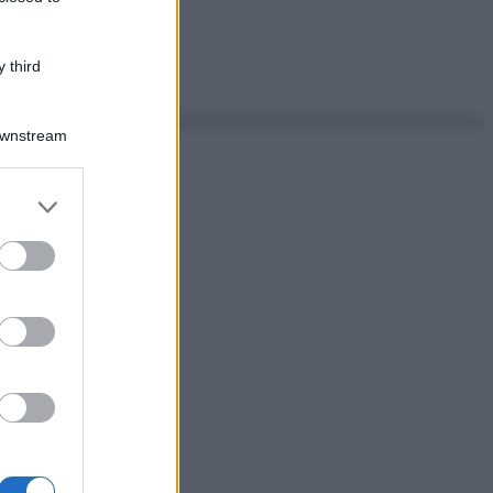
 third
Downstream
er and store
to grant or
ed purposes