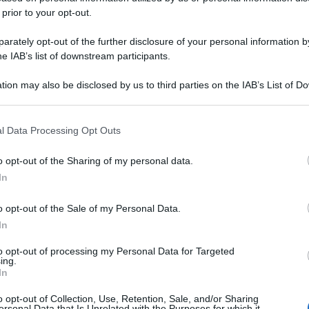
 prior to your opt-out.
rately opt-out of the further disclosure of your personal information by
he IAB’s list of downstream participants.
tion may also be disclosed by us to third parties on the IAB’s List of 
 that may further disclose it to other third parties.
 that this website/app uses one or more Google services and may gath
l Data Processing Opt Outs
including but not limited to your visit or usage behaviour. You may click 
 to Google and its third-party tags to use your data for below specifi
o opt-out of the Sharing of my personal data.
ogle consent section.
In
o opt-out of the Sale of my Personal Data.
In
to opt-out of processing my Personal Data for Targeted
ing.
In
o opt-out of Collection, Use, Retention, Sale, and/or Sharing
ersonal Data that Is Unrelated with the Purposes for which it