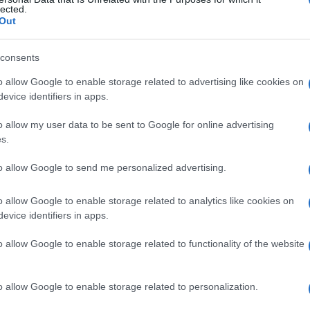
zione
lected.
Out
consents
Le
o allow Google to enable storage related to advertising like cookies on
evice identifiers in apps.
ti preferite
o allow my user data to be sent to Google for online advertising
s.
to allow Google to send me personalized advertising.
o allow Google to enable storage related to analytics like cookies on
molata una risposta immune inizialmente per
evice identifiers in apps.
nte preparazione del sistema immunologico corporeo
 una riesposizione allo stesso
antigene
, come avviene
o allow Google to enable storage related to functionality of the website
molo
tardivo è maggiore rispetto alla risposta allo
o allow Google to enable storage related to personalization.