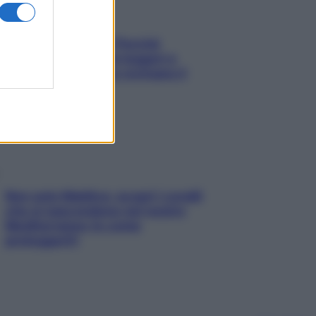
Fame dopo cena? Perché
succede e 6 snack leggeri e
appetitosi che non rovinano il
sonno
Non solo Maldive: scopri i coralli
che si nascondono nel nostro
Mediterraneo (e come
proteggerli)