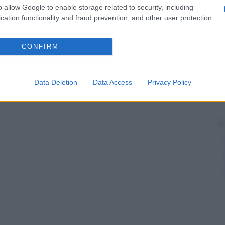
o allow Google to enable storage related to security, including
stimoli successivi, come l’aumentata
sensibilità
della
nche
sensitizzazione.
cation functionality and fraud prevention, and other user protection.
CONFIRM
Data Deletion
Data Access
Privacy Policy