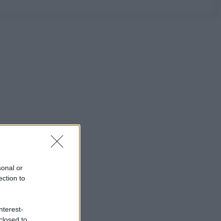
sonal or
ection to
nterest-
closed to