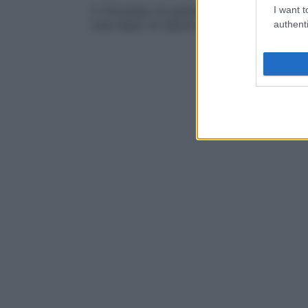
3. Processo di aumento della
sensibilità
I want t
a 
cute dopo un danno da ustione, detta a
authenti