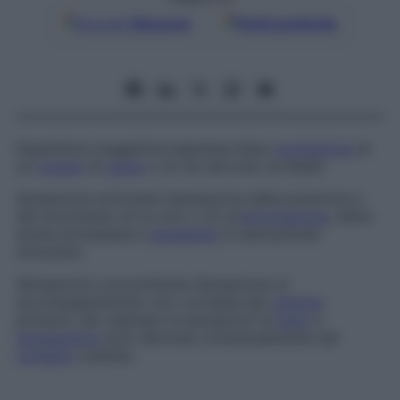
Google
Discover
Fonti preferite
Esperienza soggettiva espressa dopo
eccitazione
di
un
organo
di
senso
o di vie nervose correlate.
Sensazione articolare
Sensazione della posizione e
del movimento di un arto o di un’
articolazione
, detta
anche
artrestesia
e
sensibilità
(o
percezione
)
articolare.
Sensazione concomitante
Sensazione di
accompagnamento non correlata allo
stimolo
primario: per esempio le sensazioni di
tatto
e
temperatura
sono derivate contestualmente dal
contatto
cutaneo.