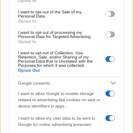
Opted In
Please note that this website/app uses one or more Google
services and may gather and store information including but
I want to opt-out of the Sale of my
Personal Data.
not limited to your visit or usage behaviour. You may click to
Opted In
grant or deny consent to Google and its third-party tags to
use your data for below specified purposes in below Google
I want to opt-out of processing my
consent section.
Personal Data for Targeted Advertising.
Opted In
I want to opt-out of Collection, Use,
Retention, Sale, and/or Sharing of my
Personal Data that Is Unrelated with the
Purposes for which it was collected.
Opted Out
Google consents
I want to allow Google to enable storage
related to advertising like cookies on web or
device identifiers in apps.
I want to allow my user data to be sent to
Google for online advertising purposes.