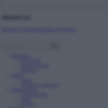
Abbonati ora!
Starbene ti regala benessere ogni mese!
Benessere
Psicologia
Rimedi naturali
Bellezza
Salute
News
Problemi e soluzioni
Alimentazione
Mangiare sano
Diete
Ricette