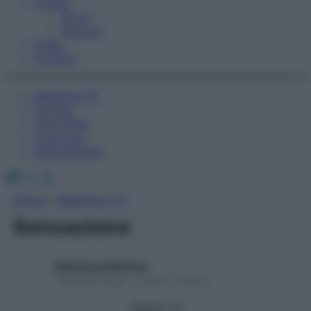
Fitness
Sport
Esercizi
Video
Podcast
Medicina AZ
Farmaci
Calcolatori
Oroscopo
Abbonamenti
Facebook
X
Instagram
Home
»
Medicina A-Z
Sensazione
Redazione Starbene
1 Gennaio 2025 – Lettura 1 minuto
Seguici su