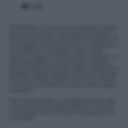
Facebook
X
Instagram
ATTENZIONE: Le informazioni contenute in questo
sito sono presentate a solo scopo informativo, in
nessun caso possono costituire la formulazione di
una diagnosi o la prescrizione di un trattamento, e
non intendono e non devono in alcun modo
sostituire il rapporto diretto medico-paziente o la
visita specialistica. Si raccomanda di chiedere
sempre il parere del proprio medico curante e/o di
specialisti riguardo qualsiasi indicazione riportata.
Se si hanno dubbi o quesiti sull’uso di un farmaco
è necessario contattare il proprio medico. Leggi il
Disclaimer »
Tutti i diritti riservati. Le immagini utilizzate negli
articoli sono di proprietà dell’editore o concesse
in licenza per l’uso. È vietata la riproduzione non
autorizzata.