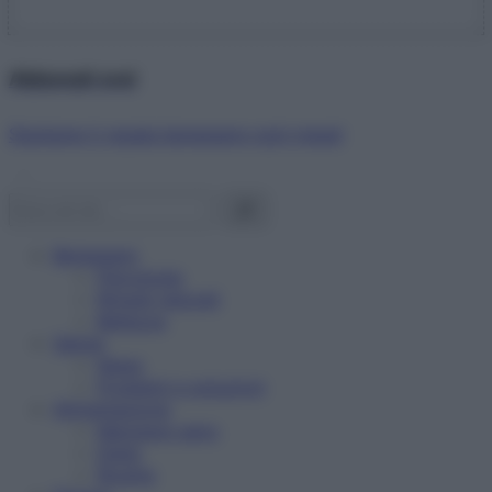
Abbonati ora!
Starbene ti regala benessere ogni mese!
Benessere
Psicologia
Rimedi naturali
Bellezza
Salute
News
Problemi e soluzioni
Alimentazione
Mangiare sano
Diete
Ricette