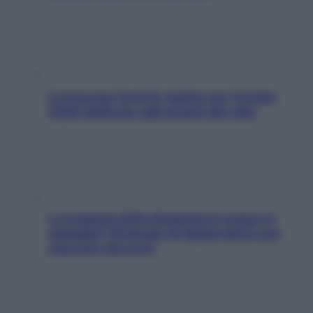
L’oroscopo food di Jupiter per l’estate
2026 dedicato agli amanti del cibo
La trappola della dopamina ti segue in
spiaggia? Strategie di digital detox per
staccare davvero