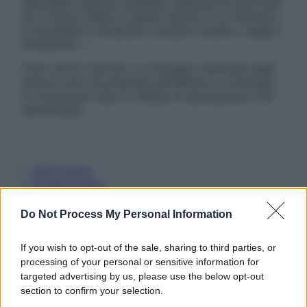
specialisti riguardo qualsiasi indicazione riportata.
Se si hanno dubbi o quesiti sull’uso di un farmaco
è necessario contattare il proprio medico. Leggi il
Disclaimer »
Tutti i diritti riservati. Le immagini utilizzate negli
articoli sono di proprietà dell’editore o concesse
in licenza per l’uso. È vietata la riproduzione non
autorizzata.
Informativa
Privacy Policy
Cookie Policy
Note Legali
Do Not Process My Personal Information
Preferenze Privacy
If you wish to opt-out of the sale, sharing to third parties, or
processing of your personal or sensitive information for
targeted advertising by us, please use the below opt-out
section to confirm your selection.