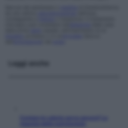
Necrosi del semilunare o
malattia
di Kienböck
Deriva
da una cattiva
vascolarizzazione
dell’osso,
conseguente a
frattura
o lussazione. Il trattamento
chirurgico può consistere nell’
ablazione
delle ossa
della prima
serie
carpale, nell’inserimento di un
impianto
protesico o in un’
artrodesi
(blocco
dell’
articolazione
) del
polso
.
Leggi anche
Contare le calorie serve ancora? La
risposta della nutrizionista