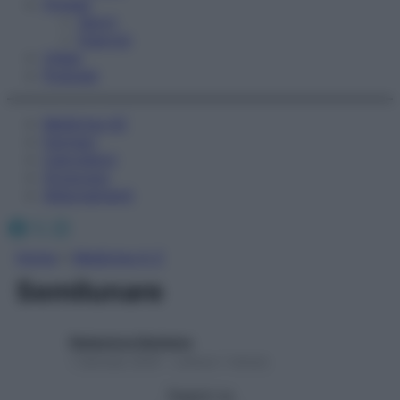
Fitness
Sport
Esercizi
Video
Podcast
Medicina AZ
Farmaci
Calcolatori
Oroscopo
Abbonamenti
Facebook
X
Instagram
Home
»
Medicina A-Z
Semilunare
Redazione Starbene
1 Gennaio 2025 – Lettura 1 minuto
Seguici su