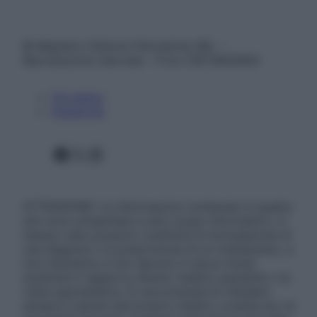
© Belpietro Edizioni Periodiche SRL –
Riproduzione riservata – P.Iva 13673600964
Chi siamo
Pubblicità
Facebook
X
Instagram
ATTENZIONE: Le informazioni contenute in questo
sito sono presentate a solo scopo informativo, in
nessun caso possono costituire la formulazione di
una diagnosi o la prescrizione di un trattamento, e
non intendono e non devono in alcun modo
sostituire il rapporto diretto medico-paziente o la
visita specialistica. Si raccomanda di chiedere
sempre il parere del proprio medico curante e/o di