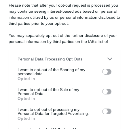
Please note that after your opt-out request is processed you
may continue seeing interest-based ads based on personal
information utilized by us or personal information disclosed to
third parties prior to your opt-out.
You may separately opt-out of the further disclosure of your
personal information by third parties on the IAB’s list of
downstream participants.
Personal Data Processing Opt Outs
This information may also be disclosed by us to third parties
on the IAB’s List of Downstream Participants that may further
I want to opt-out of the Sharing of my
disclose it to other third parties.
personal data.
Opted In
Please note that this website/app uses one or more Google
services and may gather and store information including but
I want to opt-out of the Sale of my
Personal Data.
not limited to your visit or usage behaviour. You may click to
Opted In
grant or deny consent to Google and its third-party tags to
use your data for below specified purposes in below Google
I want to opt-out of processing my
consent section.
Personal Data for Targeted Advertising.
Opted In