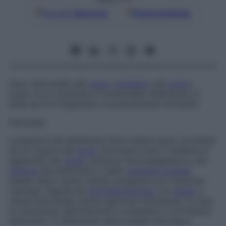
Google
Discover
Fonti preferite
Osso intermedio del
carpo
(
scheletro
del
polso
),
posto tra lo scafoide e il piramidale. Mantenuto in
sede da forti legamenti, è praticamente immobile.
Patologie
Lussazioni del semilunare
Sono lesioni gravi, prodotte
da un trauma del
polso
che lacera tutto il sistema di
legamenti del
carpo
; possono accompagnarsi a una
frattura
del semilunare o dello
scafoide carpale
.
Questi danni vanno trattati d’urgenza con riduzione
manuale, seguita da
immobilizzazione
con
gesso
o
chiodi percutanei (senza apertura chirurgica). In caso
di insuccesso dell’intervento ortopedico o di fratture
associate, il trattamento deve essere chirurgico.