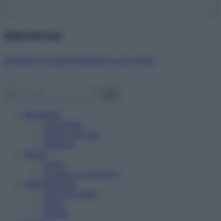
Abbonati ora!
Starbene ti regala benessere ogni mese!
Benessere
Psicologia
Rimedi naturali
Bellezza
Salute
News
Problemi e soluzioni
Alimentazione
Mangiare sano
Diete
Ricette