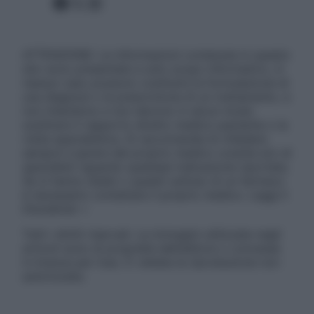
Facebook
X
Instagram
ATTENZIONE: Le informazioni contenute in questo
sito sono presentate a solo scopo informativo, in
nessun caso possono costituire la formulazione di
una diagnosi o la prescrizione di un trattamento, e
non intendono e non devono in alcun modo
sostituire il rapporto diretto medico-paziente o la
visita specialistica. Si raccomanda di chiedere
sempre il parere del proprio medico curante e/o di
specialisti riguardo qualsiasi indicazione riportata.
Se si hanno dubbi o quesiti sull’uso di un farmaco
è necessario contattare il proprio medico. Leggi il
Disclaimer »
Tutti i diritti riservati. Le immagini utilizzate negli
articoli sono di proprietà dell’editore o concesse
in licenza per l’uso. È vietata la riproduzione non
autorizzata.