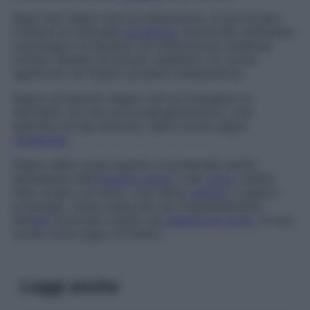
Segni lievi
Segni tenui di disfunzione, in particolare
l’insieme di anomalie
borderline
riscontrate nel­l’e­sa­me
neurologico di bambini con disfunzione cerebrale
minima. Queste deviazioni sarebbero di scarso
significato se fossero presenti isolatamente.
Segno accessorio
Segno che accompagna un
disordine, ma che non è patognomonico, cioè
specifico di tale disturbo, detto anche
s
egno
collaterale
.
Segno della corda
Aspetto a banderella sottile
persistente dell’
intestino tenue
o del
colon
visibile
nello studio con bario, che indica
stenosi
o spasmi
prolungati. Viene osservato più frequentemente
nell’
ileo
terminale colpito da
malattia di Crohn
, è noto
anche come
seguo di Kantor.
Leggi anche