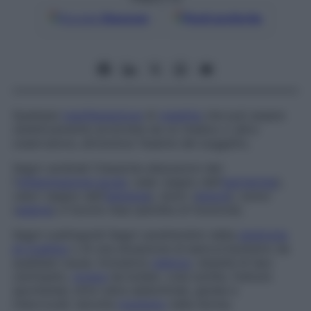
Google
Discover
Fonti preferite
Qualsiasi
manifestazione
di
malattia
che può essere
obiettivamente accertata da un medico o altro
osservatore, attraverso l’esame del soggetto.
Segni cardinali
Classiche alterazioni del­
l’
infiammazione acuta
: calar (segno dell’
ipertermia
),
rubor (segno dell’
iperemia
), dolor (
dolore
), tumor
(
edema
) e functio lesa (perdita di funzione).
Segni cushingoidi
Segni caratteristici della
sindrome
di Cushing
o di una situazione di ipercortisolismo da
qualsiasi causa. Includono
pletora
, obesità di tipo
centripeto,
torace
da bufalo, cute sottile, fratture
spontanee; strie rubre addominali, glutee e
intercrurali; talvolta
irsutismo
nella donna.