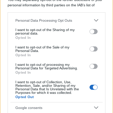
personal information by third parties on the IAB’s list of
downstream participants.
Personal Data Processing Opt Outs
This information may also be disclosed by us to third parties
on the IAB’s List of Downstream Participants that may further
I want to opt-out of the Sharing of my
disclose it to other third parties.
personal data.
Opted In
Please note that this website/app uses one or more Google
services and may gather and store information including but
I want to opt-out of the Sale of my
Personal Data.
not limited to your visit or usage behaviour. You may click to
Opted In
grant or deny consent to Google and its third-party tags to
use your data for below specified purposes in below Google
I want to opt-out of processing my
consent section.
Personal Data for Targeted Advertising.
Opted In
I want to opt-out of Collection, Use,
Retention, Sale, and/or Sharing of my
Personal Data that Is Unrelated with the
Purposes for which it was collected.
Opted Out
Google consents