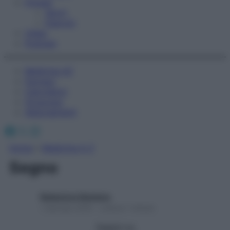
Fitness
Sport
Esercizi
Video
Podcast
Medicina AZ
Farmaci
Calcolatori
Oroscopo
Abbonamenti
Facebook
X
Instagram
Home
»
Medicina A-Z
Segno
Redazione Starbene
1 Gennaio 2025 – Lettura 1 minuto
Seguici su