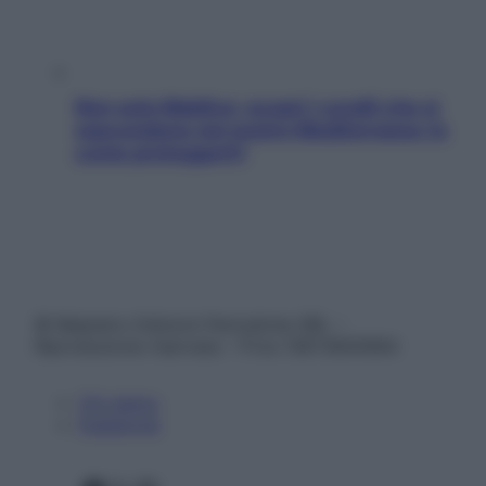
Non solo Maldive: scopri i coralli che si
nascondono nel nostro Mediterraneo (e
come proteggerli)
© Belpietro Edizioni Periodiche SRL –
Riproduzione riservata – P.Iva 13673600964
Chi siamo
Pubblicità