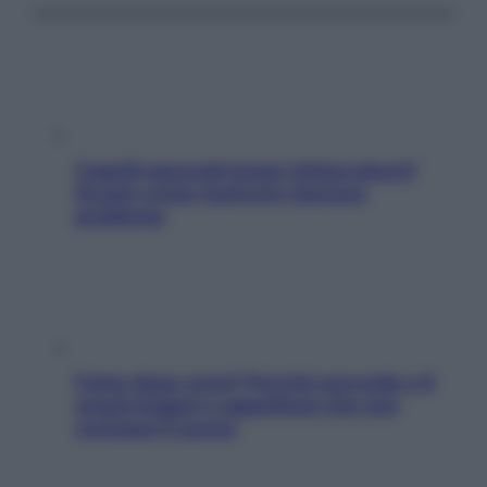
Capelli spezzati lungo l’attaccatura?
Scopri come risolvere l’annoso
problema
Fame dopo cena? Perché succede e 6
snack leggeri e appetitosi che non
rovinano il sonno