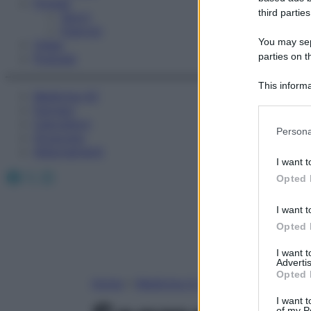
Fitness
third parties
Sport
Esercizi
You may sepa
Video
parties on t
Podcast
This informa
Medicina AZ
Participants
Farmaci
Calcolatori
Please note
Persona
Oroscopo
information 
Abbonamenti
deny consent
I want t
in below Go
Facebook
X
Instagram
Opted 
I want t
Opted 
I want 
Advertis
Opted 
Home
»
Medicina A-Z
I want t
of my P