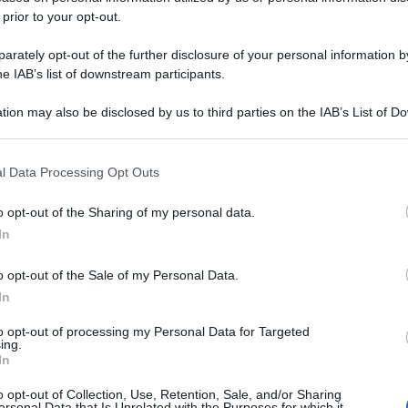
 prior to your opt-out.
rately opt-out of the further disclosure of your personal information by
he IAB’s list of downstream participants.
tion may also be disclosed by us to third parties on the IAB’s List of 
 that may further disclose it to other third parties.
 that this website/app uses one or more Google services and may gath
l Data Processing Opt Outs
including but not limited to your visit or usage behaviour. You may click 
 to Google and its third-party tags to use your data for below specifi
o opt-out of the Sharing of my personal data.
ogle consent section.
In
o opt-out of the Sale of my Personal Data.
In
to opt-out of processing my Personal Data for Targeted
ing.
In
o opt-out of Collection, Use, Retention, Sale, and/or Sharing
ersonal Data that Is Unrelated with the Purposes for which it