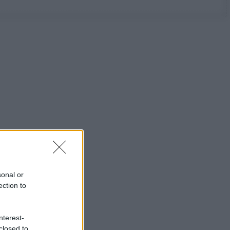
sonal or
ection to
nterest-
closed to