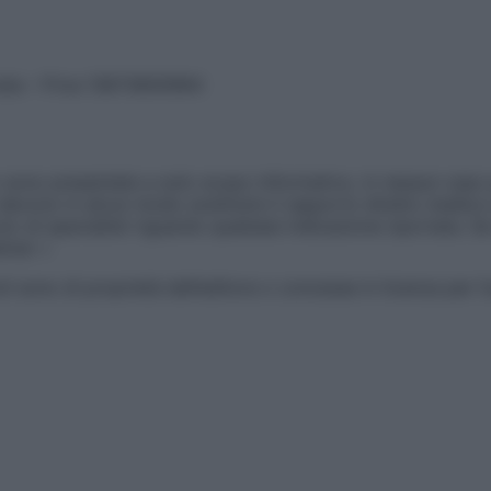
vata – P.Iva 13673600964
sono presentate a solo scopo informativo, in nessun caso p
devono in alcun modo sostituire il rapporto diretto medico-p
 di specialisti riguardo qualsiasi indicazione riportata. Se
aimer »
ticoli sono di proprietà dell’editore o concesse in licenza per 