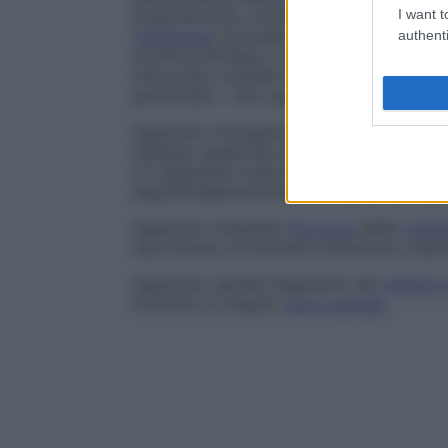
positivamente, contiene rodopsina e cons
I want t
membrana
circondate da una
membrana
c
authenti
struttura fibrillare, si colora profondament
mitocondri orientati longitudinalmente e
particolato. I due segmenti sono connessi
Segmento faringobranchiale
Porzione
sup
esempio quella del secondo
arco
(dove fo
e il segmento branchiale inferiore si dis
segmenti
epibranchiale
e
ceratobranchiale
Segmento midollare
Porzione
della
memb
due incisure di Schmidt-Lanterman e det
Segmento spinale
Segmento del
midollo 
formanti un singolo
nervo spinale
.