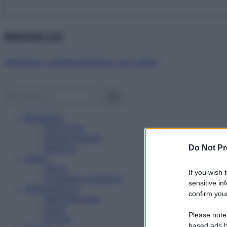
Abbonati ora!
Starbene ti regala benessere ogni mese!
Benessere
Psicologia
Rimedi naturali
Bellezza
Do Not Pr
Salute
News
If you wish 
Problemi e soluzioni
sensitive in
Alimentazione
confirm your
Mangiare sano
Diete
Please note
Ricette
based ads b