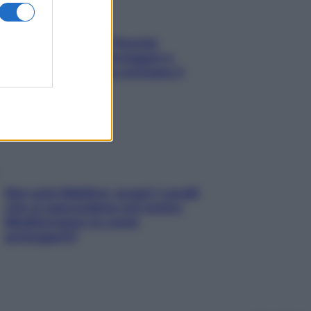
Fame dopo cena? Perché
succede e 6 snack leggeri e
appetitosi che non rovinano il
sonno
Non solo Maldive: scopri i coralli
che si nascondono nel nostro
Mediterraneo (e come
proteggerli)