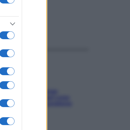
ggi anche
Capelli spezzati lungo
l’attaccatura? Scopri come
risolvere l’annoso problema