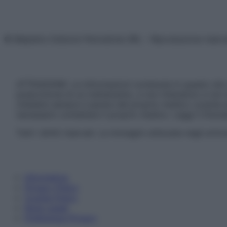
© Belpietro Edizioni Periodiche SRL – Riproduzione riser
ATTENZIONE: Le informazioni contenute in questo sito 
prescrizione di un trattamento, e non intendono e non 
chiedere sempre il parere del proprio medico curante e/o
necessario contattare il proprio medico. Leggi il Discl
Tutti i diritti riservati. Le immagini utilizzate negli ar
Informativa
Privacy Policy
Cookie Policy
Note Legali
Preferenze Privacy