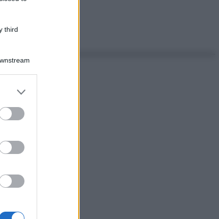
 third
Downstream
er and store
to grant or
ed purposes