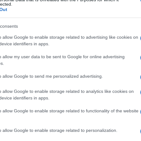
lected.
Out
consents
Le
o allow Google to enable storage related to advertising like cookies on
evice identifiers in apps.
ti preferite
o allow my user data to be sent to Google for online advertising
s.
to allow Google to send me personalized advertising.
o allow Google to enable storage related to analytics like cookies on
tura separata da limiti demarcati naturalmente o
evice identifiers in apps.
amero
.
o allow Google to enable storage related to functionality of the website
o
che costituisce strutturalmente e funzionalmente,
o allow Google to enable storage related to personalization.
i due segmenti che formano un processo
segmento esterno è retrattile, birifrangente