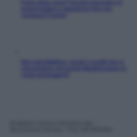
Fame dopo cena? Perché succede e 6
snack leggeri e appetitosi che non
rovinano il sonno
Non solo Maldive: scopri i coralli che si
nascondono nel nostro Mediterraneo (e
come proteggerli)
© Belpietro Edizioni Periodiche SRL –
Riproduzione riservata – P.Iva 13673600964