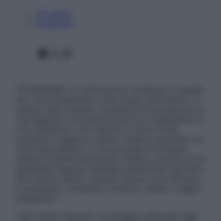
Chi siamo
Pubblicità
Facebook
X
Instagram
ATTENZIONE: Le informazioni contenute in questo
sito sono presentate a solo scopo informativo, in
nessun caso possono costituire la formulazione di
una diagnosi o la prescrizione di un trattamento, e
non intendono e non devono in alcun modo
sostituire il rapporto diretto medico-paziente o la
visita specialistica. Si raccomanda di chiedere
sempre il parere del proprio medico curante e/o di
specialisti riguardo qualsiasi indicazione riportata.
Se si hanno dubbi o quesiti sull’uso di un farmaco
è necessario contattare il proprio medico. Leggi il
Disclaimer »
Tutti i diritti riservati. Le immagini utilizzate negli