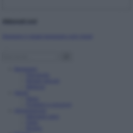
Abbonati ora!
Starbene ti regala benessere ogni mese!
Benessere
Psicologia
Rimedi naturali
Bellezza
Salute
News
Problemi e soluzioni
Alimentazione
Mangiare sano
Diete
Ricette