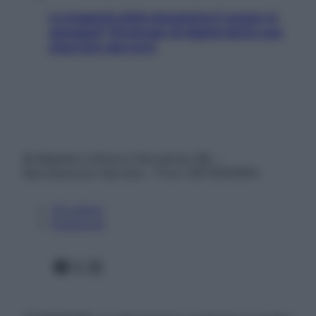
La trappola della dopamina ti segue in
spiaggia? Strategie di digital detox per
staccare davvero
© Belpietro Edizioni Periodiche SRL –
Riproduzione riservata – P.Iva 13673600964
Chi siamo
Pubblicità
Facebook
X
Instagram