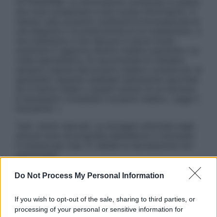
ATTENZIONE: Le informazioni contenute in questo
sito sono presentate a solo scopo informativo, in
nessun caso possono costituire la formulazione di
una diagnosi o la prescrizione di un trattamento, e
non intendono e non devono in alcun modo
sostituire il rapporto diretto medico-paziente o la
visita specialistica. Si raccomanda di chiedere
sempre il parere del proprio medico curante e/o di
specialisti riguardo qualsiasi indicazione riportata.
Se si hanno dubbi o quesiti sull’uso di un farmaco
è necessario contattare il proprio medico. Leggi il
Disclaimer »
Tutti i diritti riservati. Le immagini utilizzate negli
articoli sono di proprietà dell’editore o concesse
in licenza per l’uso. È vietata la riproduzione non
autorizzata.
Do Not Process My Personal Information
Informativa
If you wish to opt-out of the sale, sharing to third parties, or
Privacy Policy
processing of your personal or sensitive information for