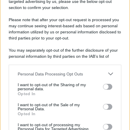
Cookie Policy
targeted advertising by us, please use the below opt-out
Note Legali
section to confirm your selection.
Preferenze Privacy
Please note that after your opt-out request is processed you
may continue seeing interest-based ads based on personal
information utilized by us or personal information disclosed to
third parties prior to your opt-out.
You may separately opt-out of the further disclosure of your
personal information by third parties on the IAB’s list of
downstream participants.
Personal Data Processing Opt Outs
This information may also be disclosed by us to third parties
on the IAB’s List of Downstream Participants that may further
I want to opt-out of the Sharing of my
disclose it to other third parties.
personal data.
Opted In
Please note that this website/app uses one or more Google
services and may gather and store information including but
I want to opt-out of the Sale of my
Personal Data.
not limited to your visit or usage behaviour. You may click to
Opted In
grant or deny consent to Google and its third-party tags to
use your data for below specified purposes in below Google
I want to opt-out of processing my
consent section.
Personal Data for Targeted Advertising.