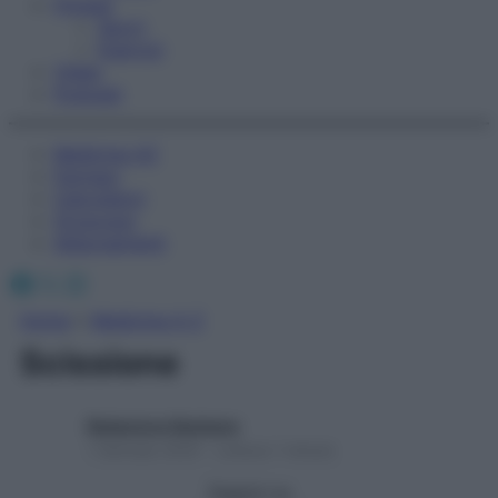
Fitness
Sport
Esercizi
Video
Podcast
Medicina AZ
Farmaci
Calcolatori
Oroscopo
Abbonamenti
Facebook
X
Instagram
Home
»
Medicina A-Z
Scissione
Redazione Starbene
1 Gennaio 2025 – Lettura 1 minuto
Seguici su