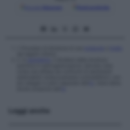
Google
Discover
Fonti preferite
1.
Processo di divisione di una
molecola
a
livello
dei legami chimici.
2.
In
psichiatria
, il dividersi della struttura
psichica in suborganizzazioni, talvolta viste
come una difesa nei confronti di sentimenti
ambivalenti reciprocamente contraddittori, non
più relegati in parti separate del­l’
io
; viene detta
anche
scissione dell’
io
.
Leggi anche