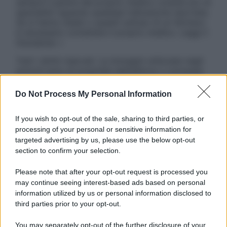
sempre il parere del proprio medico curante e/o di
specialisti riguardo qualsiasi indicazione riportata.
Se si hanno dubbi o quesiti sull’uso di un farmaco
è necessario contattare il proprio medico. Leggi il
Disclaimer »
Tutti i diritti riservati. Le immagini utilizzate negli
articoli sono di proprietà dell’editore o concesse
in licenza per l’uso. È vietata la riproduzione non
autorizzata.
Do Not Process My Personal Information
If you wish to opt-out of the sale, sharing to third parties, or
processing of your personal or sensitive information for
Informativa
targeted advertising by us, please use the below opt-out
Privacy Policy
section to confirm your selection.
Cookie Policy
Note Legali
Please note that after your opt-out request is processed you
Preferenze Privacy
may continue seeing interest-based ads based on personal
information utilized by us or personal information disclosed to
third parties prior to your opt-out.
You may separately opt-out of the further disclosure of your