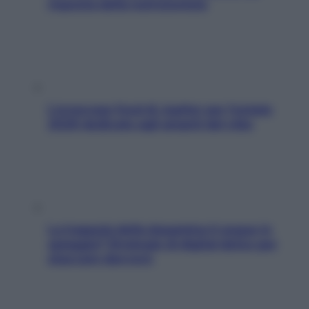
risposta della nutrizionista
L’oroscopo food di Jupiter per l’estate
2026 dedicato agli amanti del cibo
La trappola della dopamina ti segue in
spiaggia? Strategie di digital detox per
staccare davvero