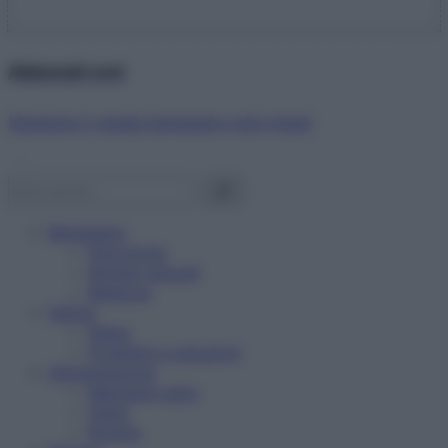
Abbonati ora!
Starbene ti regala benessere ogni mese!
Benessere
Psicologia
Rimedi naturali
Bellezza
Salute
News
Problemi e soluzioni
Alimentazione
Mangiare sano
Diete
Ricette