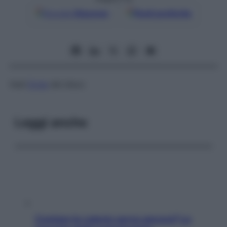
Google
Discover
Fonti preferite
Vedi
Ernia
del disco
Leggi anche
Contare le calorie serve ancora? La