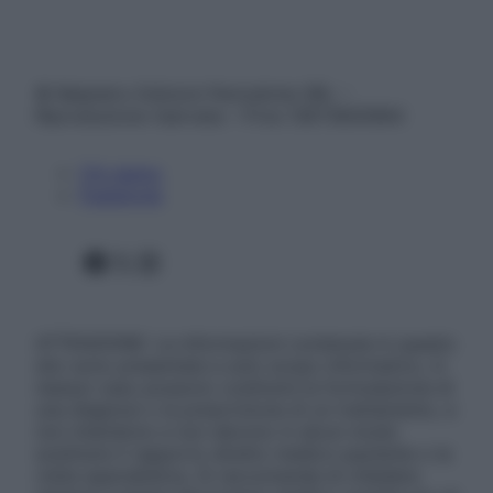
© Belpietro Edizioni Periodiche SRL –
Riproduzione riservata – P.Iva 13673600964
Chi siamo
Pubblicità
Facebook
X
Instagram
ATTENZIONE: Le informazioni contenute in questo
sito sono presentate a solo scopo informativo, in
nessun caso possono costituire la formulazione di
una diagnosi o la prescrizione di un trattamento, e
non intendono e non devono in alcun modo
sostituire il rapporto diretto medico-paziente o la
visita specialistica. Si raccomanda di chiedere