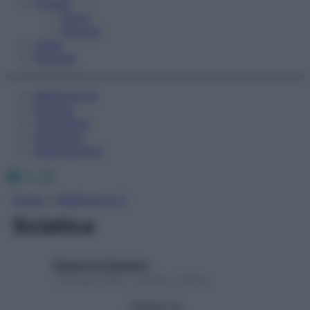
Fitness
Sport
Esercizi
Video
Podcast
Medicina AZ
Farmaci
Calcolatori
Oroscopo
Abbonamenti
Facebook
X
Instagram
Home
»
Medicina A-Z
Sciatica
Redazione Starbene
1 Gennaio 2025 – Lettura 1 minuto
Seguici su