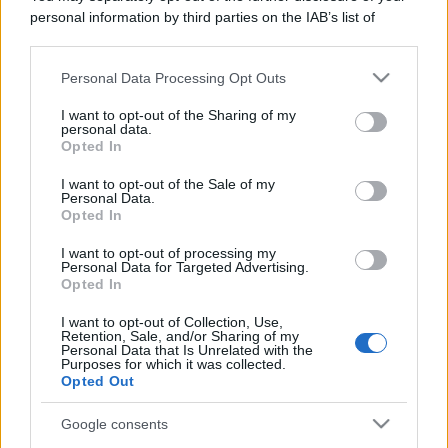
personal information by third parties on the IAB’s list of
downstream participants.
Personal Data Processing Opt Outs
This information may also be disclosed by us to third parties
on the IAB’s List of Downstream Participants that may further
I want to opt-out of the Sharing of my
disclose it to other third parties.
personal data.
Opted In
Please note that this website/app uses one or more Google
services and may gather and store information including but
I want to opt-out of the Sale of my
Personal Data.
not limited to your visit or usage behaviour. You may click to
Opted In
grant or deny consent to Google and its third-party tags to
use your data for below specified purposes in below Google
I want to opt-out of processing my
consent section.
Personal Data for Targeted Advertising.
Opted In
I want to opt-out of Collection, Use,
Retention, Sale, and/or Sharing of my
Personal Data that Is Unrelated with the
Purposes for which it was collected.
Opted Out
Google consents