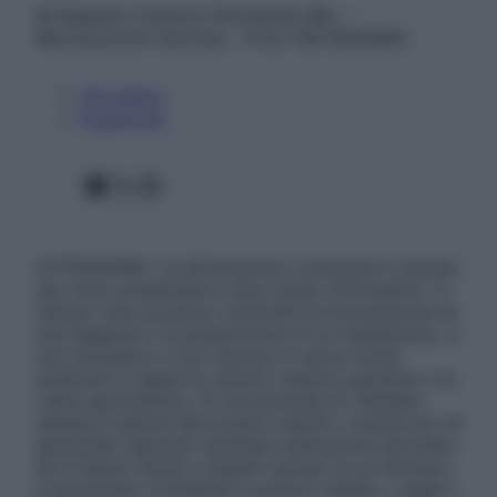
© Belpietro Edizioni Periodiche SRL –
Riproduzione riservata – P.Iva 13673600964
Chi siamo
Pubblicità
Facebook
X
Instagram
ATTENZIONE: Le informazioni contenute in questo
sito sono presentate a solo scopo informativo, in
nessun caso possono costituire la formulazione di
una diagnosi o la prescrizione di un trattamento, e
non intendono e non devono in alcun modo
sostituire il rapporto diretto medico-paziente o la
visita specialistica. Si raccomanda di chiedere
sempre il parere del proprio medico curante e/o di
specialisti riguardo qualsiasi indicazione riportata.
Se si hanno dubbi o quesiti sull’uso di un farmaco
è necessario contattare il proprio medico. Leggi il