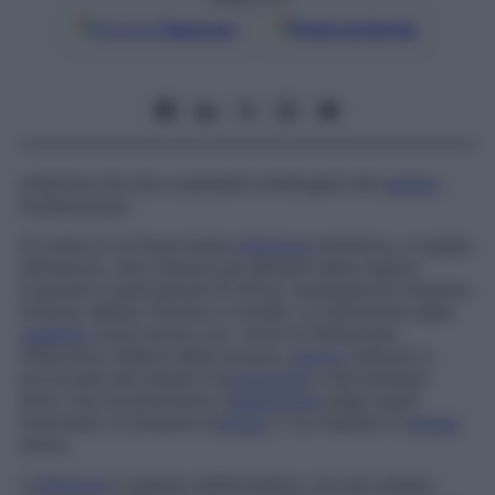
Google
Discover
Fonti preferite
Infezione dovuta a parassiti ematogeni del
genere
Schistosoma
.
Si tratta di un’importante
infezione
elmintica, a rapida
diffusione, che colpisce gli abitanti delle regioni
tropicali e subtropicali di Africa, Sudamerica, Estremo
Oriente, Medio Oriente e Caraibi. La diffusione della
malattia
(nota anche con i nomi di
bilharziasi,
hilharziosi, febbre della lumaca,
prurito
kabure
) è
provocata dai sistemi d’
irrigazione
e dai serbatoi
idrici che incrementano l’
espansione
degli ospiti
intermedi, le lumache d’
acqua
, il cui habitat è l’
acqua
dolce.
L’
infezione
è spesso asintomatica, ma può essere