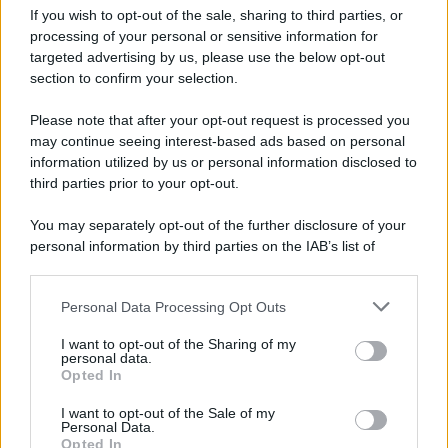
If you wish to opt-out of the sale, sharing to third parties, or
processing of your personal or sensitive information for
targeted advertising by us, please use the below opt-out
section to confirm your selection.
Please note that after your opt-out request is processed you
may continue seeing interest-based ads based on personal
information utilized by us or personal information disclosed to
third parties prior to your opt-out.
You may separately opt-out of the further disclosure of your
personal information by third parties on the IAB’s list of
downstream participants.
Personal Data Processing Opt Outs
This information may also be disclosed by us to third parties
on the IAB’s List of Downstream Participants that may further
I want to opt-out of the Sharing of my
disclose it to other third parties.
personal data.
Opted In
Please note that this website/app uses one or more Google
services and may gather and store information including but
I want to opt-out of the Sale of my
Personal Data.
not limited to your visit or usage behaviour. You may click to
Opted In