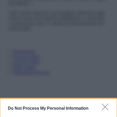
Disclaimer »
Tutti i diritti riservati. Le immagini utilizzate negli
articoli sono di proprietà dell’editore o concesse
in licenza per l’uso. È vietata la riproduzione non
autorizzata.
Informativa
Privacy Policy
Cookie Policy
Note Legali
Preferenze Privacy
Do Not Process My Personal Information