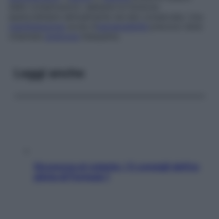
delle complicazioni, sebbene la funzione
epatocellulare abitualmente sia ben conservata. Una
manifestazione
acuta d’
ipersensibilità
precoce viene
chiamata
sindrome
Katayama.
Leggi anche
Sicurezza al volante: i 5 consigli dell’ex
pilota di Formula 1