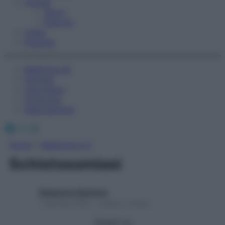
Fitness
Sport
Esercizi
Video
Podcast
Medicina AZ
Farmaci
Calcolatori
Oroscopo
Abbonamenti
Facebook
X
Instagram
Home
»
Medicina A-Z
Schistosomiasi
Redazione Starbene
1 Gennaio 2025 – Lettura 2 minuti
Seguici su