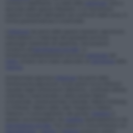
cronica e debilitante. La sede della
patologia
varia a
seconda delle specie infestanti; vi si riscontrano
reazioni tissutali dell’ospite nei confronti delle uova, in
forma granulomatosa e cicatriziale.
L’
infezione
da parte delle specie
mansoni
,
japonicum
,
intercalatum
e
mekongi
del parassita provoca
patologie intestinali ed epatiche, che possono
condurre al­l’
ipertensione portale
. Lo
Schistosoma
haematobium
provoca
patologia
del
tratto
urinario ed è stato associato al
carcinoma
della
vescica
.
Schistomiasi japonica
Infezione
da parte dello
Schistosoma japonicum
, la più grave tra le infezioni
causate dagli schistosomi dell’uomo, confinata all’Asia
orientale e sudorientale e detta anche
febbre
orticarioide, schistosomiasi orientale, febbre Kinkiang
(o
Kinkian
)
, febbre della valle Yangtze
e
febbre
Hankow
. Il coinvolgimento del grosso
intestino
è
spesso accompagnato da
malattia
epatosplenica e da
ipertensione portale
. Può essere in concomitanza con
ipersplenismo
. L’
ascite
e l’
anemia
possono essere