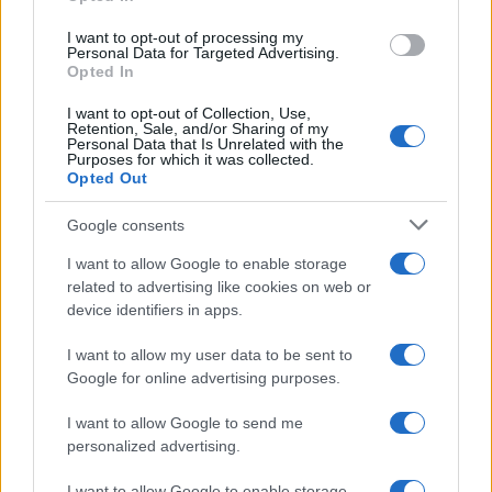
grant or deny consent to Google and its third-party tags to
use your data for below specified purposes in below Google
I want to opt-out of processing my
consent section.
Personal Data for Targeted Advertising.
Opted In
I want to opt-out of Collection, Use,
Retention, Sale, and/or Sharing of my
Personal Data that Is Unrelated with the
Purposes for which it was collected.
Opted Out
Google consents
I want to allow Google to enable storage
related to advertising like cookies on web or
device identifiers in apps.
I want to allow my user data to be sent to
Google for online advertising purposes.
I want to allow Google to send me
personalized advertising.
I want to allow Google to enable storage