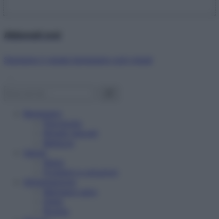
Abbonati ora!
Starbene ti regala benessere ogni mese!
Benessere
Psicologia
Rimedi naturali
Bellezza
Salute
News
Problemi e soluzioni
Alimentazione
Mangiare sano
Diete
Ricette