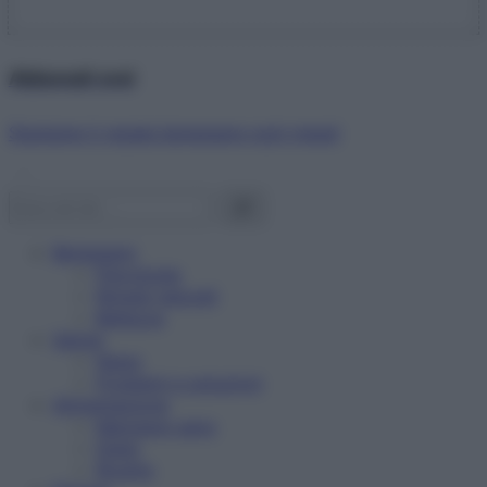
Abbonati ora!
Starbene ti regala benessere ogni mese!
Benessere
Psicologia
Rimedi naturali
Bellezza
Salute
News
Problemi e soluzioni
Alimentazione
Mangiare sano
Diete
Ricette