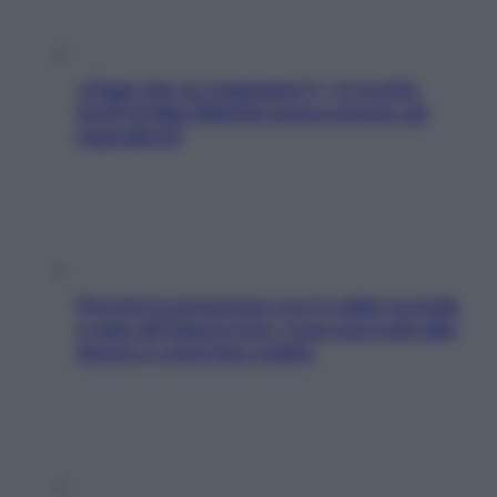
«Oggi che se magnamo?»: 4 ricette
facili di Max Mariola senza pesare gli
ingredienti
Perché la pressione con il caldo scende
e sale all’improvviso: cosa succede alle
donne e cosa fare subito