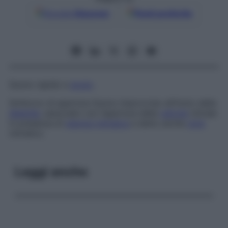
Google
Discover
Fonti preferite
Suono rapido e
acuto
.
Schiocco di apertura
Suono improvviso all’inizio della
diastole
, associato con l’apertura della
valvola
mitrale
in presenza di
stenosi mitralica
e detto anche
click
mitralico.
Leggi anche