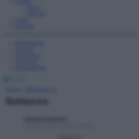
Fitness
Sport
Esercizi
Video
Podcast
Medicina AZ
Farmaci
Calcolatori
Oroscopo
Abbonamenti
Facebook
X
Instagram
Home
»
Medicina A-Z
Schiocco
Redazione Starbene
1 Gennaio 2025 – Lettura 1 minuto
Seguici su