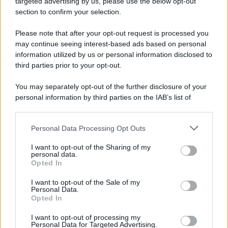
targeted advertising by us, please use the below opt-out
Note Legali
section to confirm your selection.
Preferenze Privacy
Please note that after your opt-out request is processed you
may continue seeing interest-based ads based on personal
information utilized by us or personal information disclosed to
third parties prior to your opt-out.
You may separately opt-out of the further disclosure of your
personal information by third parties on the IAB’s list of
downstream participants.
Personal Data Processing Opt Outs
This information may also be disclosed by us to third parties
on the IAB’s List of Downstream Participants that may further
I want to opt-out of the Sharing of my
disclose it to other third parties.
personal data.
Opted In
Please note that this website/app uses one or more Google
services and may gather and store information including but
I want to opt-out of the Sale of my
Personal Data.
not limited to your visit or usage behaviour. You may click to
Opted In
grant or deny consent to Google and its third-party tags to
use your data for below specified purposes in below Google
I want to opt-out of processing my
consent section.
Personal Data for Targeted Advertising.