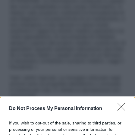
ATTENZIONE: Le informazioni contenute in questo
sito sono presentate a solo scopo informativo, in
nessun caso possono costituire la formulazione di
una diagnosi o la prescrizione di un trattamento, e
non intendono e non devono in alcun modo
sostituire il rapporto diretto medico-paziente o la
visita specialistica. Si raccomanda di chiedere
sempre il parere del proprio medico curante e/o di
specialisti riguardo qualsiasi indicazione riportata.
Se si hanno dubbi o quesiti sull’uso di un farmaco
è necessario contattare il proprio medico. Leggi il
Disclaimer »
Tutti i diritti riservati. Le immagini utilizzate negli
articoli sono di proprietà dell’editore o concesse
in licenza per l’uso. È vietata la riproduzione non
autorizzata.
Do Not Process My Personal Information
Informativa
If you wish to opt-out of the sale, sharing to third parties, or
Privacy Policy
processing of your personal or sensitive information for
Cookie Policy