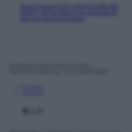
Doccia, lavarsi tutti i giorni fa male alla
pelle? I miti da sfatare per proteggerla
davvero senza stressarla
© Belpietro Edizioni Periodiche SRL –
Riproduzione riservata – P.Iva 13673600964
Chi siamo
Pubblicità
Facebook
X
Instagram