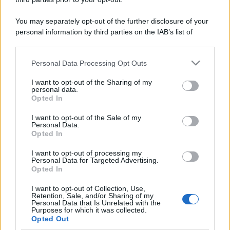
You may separately opt-out of the further disclosure of your
personal information by third parties on the IAB’s list of
downstream participants.
Personal Data Processing Opt Outs
This information may also be disclosed by us to third parties
on the IAB’s List of Downstream Participants that may further
I want to opt-out of the Sharing of my
disclose it to other third parties.
personal data.
Opted In
Please note that this website/app uses one or more Google
services and may gather and store information including but
I want to opt-out of the Sale of my
Personal Data.
not limited to your visit or usage behaviour. You may click to
Opted In
grant or deny consent to Google and its third-party tags to
use your data for below specified purposes in below Google
I want to opt-out of processing my
consent section.
Personal Data for Targeted Advertising.
Opted In
I want to opt-out of Collection, Use,
Retention, Sale, and/or Sharing of my
Personal Data that Is Unrelated with the
Purposes for which it was collected.
Opted Out