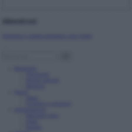
Abbonati ora!
Starbene ti regala benessere ogni mese!
Benessere
Psicologia
Rimedi naturali
Bellezza
Salute
News
Problemi e soluzioni
Alimentazione
Mangiare sano
Diete
Ricette