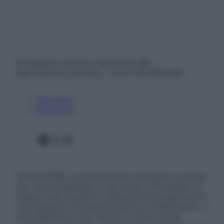
© Belpietro Edizioni Periodiche SRL –
Riproduzione riservata – P.Iva 13673600964
Chi siamo
Pubblicità
Facebook
X
Instagram
ATTENZIONE: Le informazioni contenute in questo
sito sono presentate a solo scopo informativo, in
nessun caso possono costituire la formulazione di
una diagnosi o la prescrizione di un trattamento, e
non intendono e non devono in alcun modo