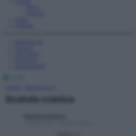
Fitness
Sport
Esercizi
Video
Podcast
Medicina AZ
Farmaci
Calcolatori
Oroscopo
Abbonamenti
Facebook
X
Instagram
Home
»
Medicina A-Z
Scatola cranica
Redazione Starbene
1 Gennaio 2025 – Lettura 1 minuto
Seguici su