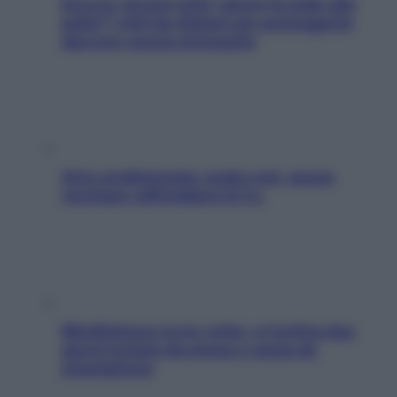
Doccia, lavarsi tutti i giorni fa male alla
pelle? I miti da sfatare per proteggerla
davvero senza stressarla
Aria condizionata: usala così, senza
rischiare raffreddore & Co.
Mindfulness tra le vette: a Cortina due
giorni lontani da stress e ansia da
smartphone