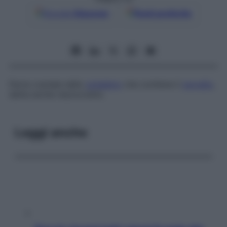
Google
Discover
Fonti preferite
Parte craniale dello
scheletro
che contiene il
cervello
,
detta anche
neurocranio
.
Leggi anche