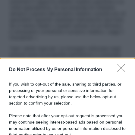
sostituire il rapporto diretto medico-paziente o la
visita specialistica. Si raccomanda di chiedere
sempre il parere del proprio medico curante e/o di
specialisti riguardo qualsiasi indicazione riportata.
Se si hanno dubbi o quesiti sull’uso di un farmaco
è necessario contattare il proprio medico. Leggi il
Disclaimer »
Tutti i diritti riservati. Le immagini utilizzate negli
articoli sono di proprietà dell’editore o concesse
in licenza per l’uso. È vietata la riproduzione non
autorizzata.
Do Not Process My Personal Information
If you wish to opt-out of the sale, sharing to third parties, or
processing of your personal or sensitive information for
Informativa
targeted advertising by us, please use the below opt-out
Privacy Policy
section to confirm your selection.
Cookie Policy
Note Legali
Please note that after your opt-out request is processed you
Preferenze Privacy
may continue seeing interest-based ads based on personal
information utilized by us or personal information disclosed to
third parties prior to your opt-out.