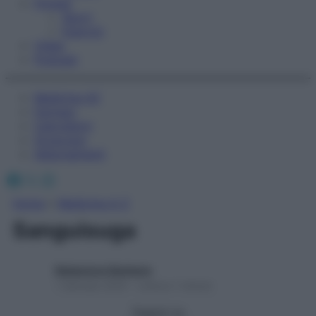
Fitness
Sport
Esercizi
Video
Podcast
Medicina AZ
Farmaci
Calcolatori
Oroscopo
Abbonamenti
Facebook
X
Instagram
Home
»
Medicina A-Z
Sanguisuga
Redazione Starbene
1 Gennaio 2025 – Lettura 1 minuto
Seguici su