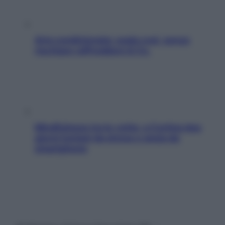
Aria condizionata: usala così, senza
rischiare raffreddore & Co.
Mindfulness tra le vette: a Cortina due
giorni lontani da stress e ansia da
smartphone