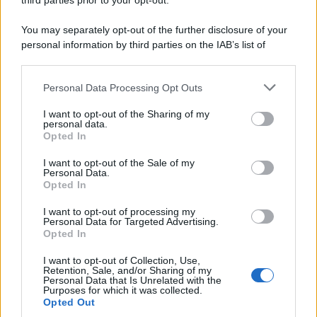
third parties prior to your opt-out.
You may separately opt-out of the further disclosure of your
personal information by third parties on the IAB’s list of
downstream participants.
Personal Data Processing Opt Outs
This information may also be disclosed by us to third parties
on the IAB’s List of Downstream Participants that may further
I want to opt-out of the Sharing of my
disclose it to other third parties.
personal data.
Opted In
Please note that this website/app uses one or more Google
services and may gather and store information including but
I want to opt-out of the Sale of my
Personal Data.
not limited to your visit or usage behaviour. You may click to
Opted In
grant or deny consent to Google and its third-party tags to
use your data for below specified purposes in below Google
I want to opt-out of processing my
consent section.
Personal Data for Targeted Advertising.
Opted In
I want to opt-out of Collection, Use,
Retention, Sale, and/or Sharing of my
Personal Data that Is Unrelated with the
Purposes for which it was collected.
Opted Out