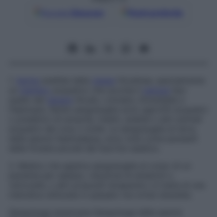
Google
Discover
Fonti preferite
1.
Verme
anellide della
classe
Hirudinea
, specialmente
un
membro
acquatico che succhia il
sangue
tipo
quello del
genere
Hirudo, Limnatis, Dinobdella
o
Haemopis
. Molte sanguisughe sono saprofiti acquatici
o predatrici di lumache, insetti, anellidi o altri animali
acquatici dal corp o molle. Le sanguisughe di terra,
della specie
Haemadipsa
, sono note come parassiti
delle foreste pluviali del Sud-­Est asiatico.
2. Medico che applica sanguisughe al corpo di un
paziente per salasso, riduzione di ematomi o
varicosità, o altri propositi terapeutici; si tratta di una
metodica utilizzata in passato ma ormai obsoleta.
Sanguisuga americana
Sanguisuga della specie