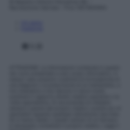
© Belpietro Edizioni Periodiche SRL –
Riproduzione riservata – P.Iva 13673600964
Chi siamo
Pubblicità
Facebook
X
Instagram
ATTENZIONE: Le informazioni contenute in questo
sito sono presentate a solo scopo informativo, in
nessun caso possono costituire la formulazione di
una diagnosi o la prescrizione di un trattamento, e
non intendono e non devono in alcun modo
sostituire il rapporto diretto medico-paziente o la
visita specialistica. Si raccomanda di chiedere
sempre il parere del proprio medico curante e/o di
specialisti riguardo qualsiasi indicazione riportata.
Se si hanno dubbi o quesiti sull’uso di un farmaco
è necessario contattare il proprio medico. Leggi il