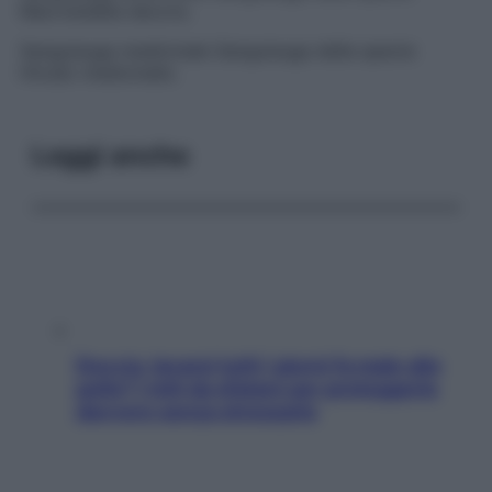
Macrobdella decora
.
Sanguisuga medicinale
Sanguisuga della specie
Hirudo medicinali
s
.
Leggi anche
Doccia, lavarsi tutti i giorni fa male alla
pelle? I miti da sfatare per proteggerla
davvero senza stressarla