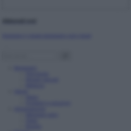
Abbonati ora!
Starbene ti regala benessere ogni mese!
Benessere
Psicologia
Rimedi naturali
Bellezza
Salute
News
Problemi e soluzioni
Alimentazione
Mangiare sano
Diete
Ricette