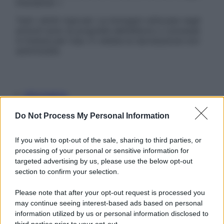
Disclaimer »
Tutti i diritti riservati. Le immagini utilizzate negli
articoli sono di proprietà dell’editore o concesse
in licenza per l’uso. È vietata la riproduzione non
autorizzata.
Informativa
Privacy Policy
Cookie Policy
Do Not Process My Personal Information
Note Legali
Preferenze Privacy
If you wish to opt-out of the sale, sharing to third parties, or
processing of your personal or sensitive information for
targeted advertising by us, please use the below opt-out
section to confirm your selection.
Please note that after your opt-out request is processed you
may continue seeing interest-based ads based on personal
information utilized by us or personal information disclosed to