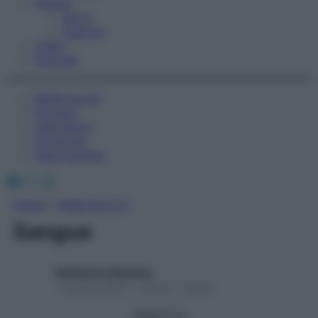
Fitness
Sport
Esercizi
Video
Podcast
Medicina AZ
Farmaci
Calcolatori
Oroscopo
Abbonamenti
Facebook
X
Instagram
Home
»
Medicina A-Z
Sangue
Redazione Starbene
1 Gennaio 2025 – Lettura 1 minuto
Seguici su