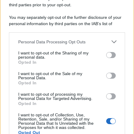
third parties prior to your opt-out.
You may separately opt-out of the further disclosure of your
personal information by third parties on the IAB’s list of
downstream participants.
Personal Data Processing Opt Outs
This information may also be disclosed by us to third parties
on the IAB’s List of Downstream Participants that may further
I want to opt-out of the Sharing of my
disclose it to other third parties.
personal data.
Opted In
Please note that this website/app uses one or more Google
services and may gather and store information including but
I want to opt-out of the Sale of my
Personal Data.
not limited to your visit or usage behaviour. You may click to
Opted In
grant or deny consent to Google and its third-party tags to
use your data for below specified purposes in below Google
I want to opt-out of processing my
consent section.
Personal Data for Targeted Advertising.
Opted In
I want to opt-out of Collection, Use,
Retention, Sale, and/or Sharing of my
Personal Data that Is Unrelated with the
Purposes for which it was collected.
Opted Out