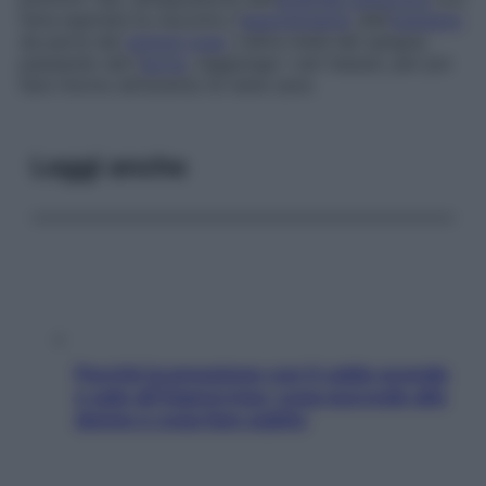
l’aria espirata fa riscontro l’
assorbimento
dell’
ossigeno
da parte dei
globuli rossi
. L’altra metà del sangue,
passando dal­ l’
aorta
, raggiunge i vari tessuti, per poi
fare ritorno attraverso le vene cave.
Leggi anche
Perché la pressione con il caldo scende
e sale all’improvviso: cosa succede alle
donne e cosa fare subito