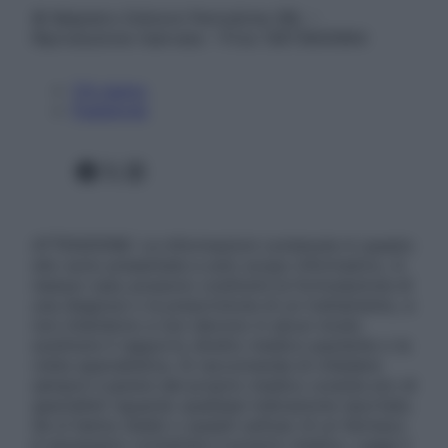
© Belpietro Edizioni Periodiche SRL –
Riproduzione riservata – P.Iva 13673600964
Chi siamo
Pubblicità
Facebook
X
Instagram
ATTENZIONE: Le informazioni contenute in questo
sito sono presentate a solo scopo informativo, in
nessun caso possono costituire la formulazione di
una diagnosi o la prescrizione di un trattamento, e
non intendono e non devono in alcun modo
sostituire il rapporto diretto medico-paziente o la
visita specialistica. Si raccomanda di chiedere
sempre il parere del proprio medico curante e/o di
specialisti riguardo qualsiasi indicazione riportata.
Se si hanno dubbi o quesiti sull’uso di un farmaco
è necessario contattare il proprio medico. Leggi il