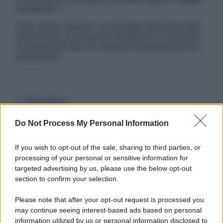
Disclaimer »
Tutti i diritti riservati. Le immagini utilizzate negli
articoli sono di proprietà dell’editore o concesse
in licenza per l’uso. È vietata la riproduzione non
autorizzata.
Informativa
Privacy Policy
Cookie Policy
Do Not Process My Personal Information
Note Legali
Preferenze Privacy
If you wish to opt-out of the sale, sharing to third parties, or
processing of your personal or sensitive information for
targeted advertising by us, please use the below opt-out
section to confirm your selection.
Please note that after your opt-out request is processed you
may continue seeing interest-based ads based on personal
information utilized by us or personal information disclosed to