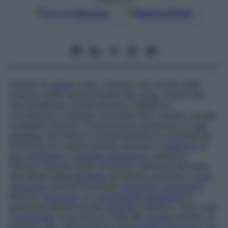
Google
Discover
Fonti preferite
Liquido di
colore
rosso, viscoso, che circola nelle
arterie e nelle vene pompato dal
cuore
. Grazie alla
sua complessa composizione e rapidità di
circolazione, il sangue, irrorando tutti i tessuti, svolge
molteplici funzioni. In particolare, attraverso la
rete
capillare
che mette in comunicazione la circolazione
arteriosa con quella venosa, assicura il
trasporto
di
gas
(
ossigeno
e
anidride carbonica
), sostanze
nutritive (glucidi, lipidi, proteine), elementi necessari
alla difesa del­l’
organismo
da batteri, parassiti e
virus
(
anticorpi
, polimorfonucleati
eosinofili
,
granulociti
,
linfociti,
monociti
). La
circolazione sanguigna
è
garantita dall’attività del
muscolo
cardiaco, che a ogni
contrazione
invia circa la metà del
volume
ematico ai
polmoni. Qui, all’espulsione dell’
anidride carbonica
con