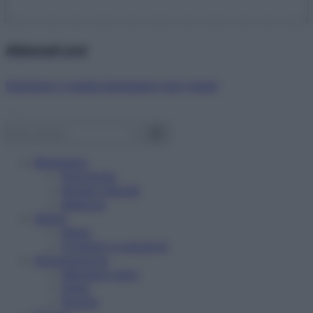
Abbonati ora!
Starbene ti regala benessere ogni mese!
Benessere
Psicologia
Rimedi naturali
Bellezza
Salute
News
Problemi e soluzioni
Alimentazione
Mangiare sano
Diete
Ricette