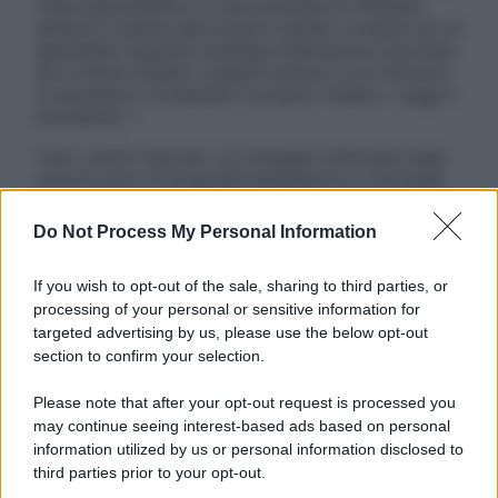
visita specialistica. Si raccomanda di chiedere
sempre il parere del proprio medico curante e/o di
specialisti riguardo qualsiasi indicazione riportata.
Se si hanno dubbi o quesiti sull’uso di un farmaco
è necessario contattare il proprio medico. Leggi il
Disclaimer »
Tutti i diritti riservati. Le immagini utilizzate negli
articoli sono di proprietà dell’editore o concesse
in licenza per l’uso. È vietata la riproduzione non
autorizzata.
Do Not Process My Personal Information
If you wish to opt-out of the sale, sharing to third parties, or
processing of your personal or sensitive information for
Informativa
targeted advertising by us, please use the below opt-out
Privacy Policy
section to confirm your selection.
Cookie Policy
Note Legali
Please note that after your opt-out request is processed you
Preferenze Privacy
may continue seeing interest-based ads based on personal
information utilized by us or personal information disclosed to
third parties prior to your opt-out.