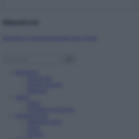
Abbonati ora!
Starbene ti regala benessere ogni mese!
Benessere
Psicologia
Rimedi naturali
Bellezza
Salute
News
Problemi e soluzioni
Alimentazione
Mangiare sano
Diete
Ricette