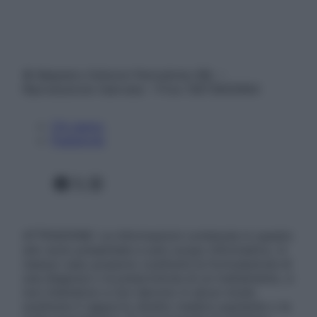
© Belpietro Edizioni Periodiche SRL –
Riproduzione riservata – P.Iva 13673600964
Chi siamo
Pubblicità
Facebook
X
Instagram
ATTENZIONE: Le informazioni contenute in questo
sito sono presentate a solo scopo informativo, in
nessun caso possono costituire la formulazione di
una diagnosi o la prescrizione di un trattamento, e
non intendono e non devono in alcun modo
sostituire il rapporto diretto medico-paziente o la