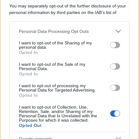
You may separately opt-out of the further disclosure of your
personal information by third parties on the IAB’s list of
downstream participants.
Personal Data Processing Opt Outs
This information may also be disclosed by us to third parties
on the IAB’s List of Downstream Participants that may further
I want to opt-out of the Sharing of my
disclose it to other third parties.
personal data.
Opted In
Please note that this website/app uses one or more Google
services and may gather and store information including but
I want to opt-out of the Sale of my
Personal Data.
not limited to your visit or usage behaviour. You may click to
Opted In
grant or deny consent to Google and its third-party tags to
use your data for below specified purposes in below Google
I want to opt-out of processing my
consent section.
Personal Data for Targeted Advertising.
Opted In
I want to opt-out of Collection, Use,
Retention, Sale, and/or Sharing of my
Personal Data that Is Unrelated with the
Purposes for which it was collected.
Opted Out
Google consents