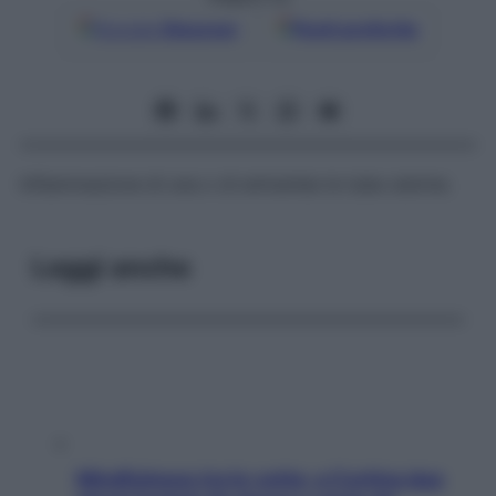
Google
Discover
Fonti preferite
Infiammazione di una o di entrambe le tube uterine.
Leggi anche
Mindfulness tra le vette: a Cortina due