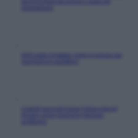
giorni lontani da stress e ansia da
smartphone
SOS pelle irritabile: tutte le mosse per
riportarla in equilibrio
Capelli spezzati lungo l’attaccatura?
Scopri come risolvere l’annoso
problema