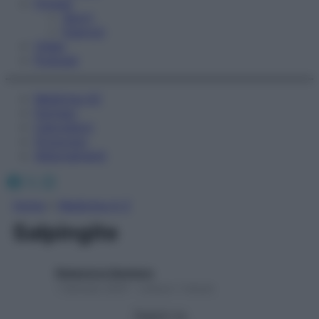
Fitness
Sport
Esercizi
Video
Podcast
Medicina AZ
Farmaci
Calcolatori
Oroscopo
Abbonamenti
Facebook
X
Instagram
Home
»
Medicina A-Z
Salpingite
Redazione Starbene
1 Gennaio 2025 – Lettura 1 minuto
Seguici su