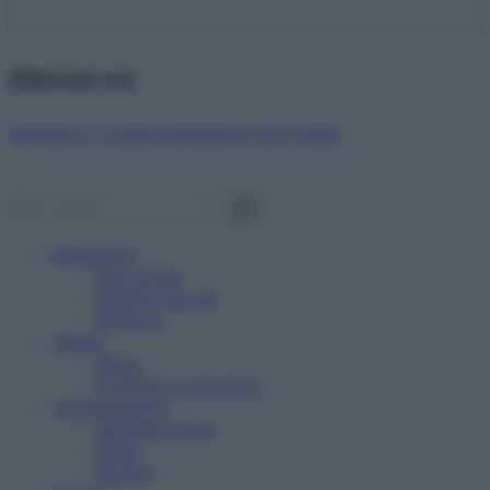
Abbonati ora!
Starbene ti regala benessere ogni mese!
Benessere
Psicologia
Rimedi naturali
Bellezza
Salute
News
Problemi e soluzioni
Alimentazione
Mangiare sano
Diete
Ricette