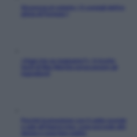
Sicurezza al volante: i 5 consigli dell’ex
pilota di Formula 1
«Oggi che se magnamo?»: 4 ricette
facili di Max Mariola senza pesare gli
ingredienti
Perché la pressione con il caldo scende
e sale all’improvviso: cosa succede alle
donne e cosa fare subito