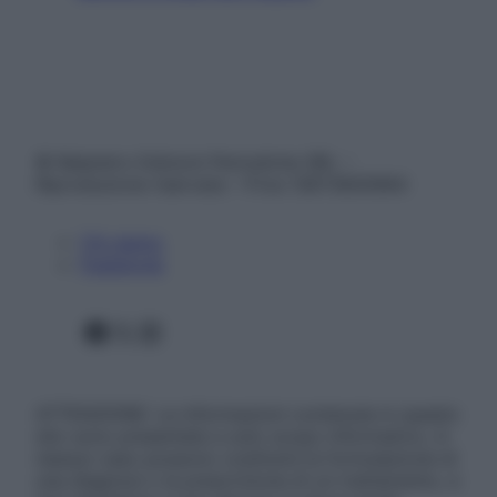
© Belpietro Edizioni Periodiche SRL –
Riproduzione riservata – P.Iva 13673600964
Chi siamo
Pubblicità
Facebook
X
Instagram
ATTENZIONE: Le informazioni contenute in questo
sito sono presentate a solo scopo informativo, in
nessun caso possono costituire la formulazione di
una diagnosi o la prescrizione di un trattamento, e