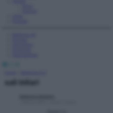
Fitness
Sport
Esercizi
Video
Podcast
Medicina AZ
Farmaci
Calcolatori
Oroscopo
Abbonamenti
Facebook
X
Instagram
Home
»
Medicina A-Z
sali biliari
Redazione Starbene
1 Gennaio 2025 – Lettura 1 minuto
Seguici su