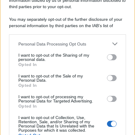
information utilized by us or personal information disclosed to
third parties prior to your opt-out.
You may separately opt-out of the further disclosure of your
personal information by third parties on the IAB’s list of
downstream participants.
Personal Data Processing Opt Outs
This information may also be disclosed by us to third parties
on the IAB’s List of Downstream Participants that may further
I want to opt-out of the Sharing of my
disclose it to other third parties.
personal data.
Opted In
Please note that this website/app uses one or more Google
services and may gather and store information including but
I want to opt-out of the Sale of my
Personal Data.
not limited to your visit or usage behaviour. You may click to
Opted In
grant or deny consent to Google and its third-party tags to
use your data for below specified purposes in below Google
I want to opt-out of processing my
consent section.
Personal Data for Targeted Advertising.
Opted In
I want to opt-out of Collection, Use,
Retention, Sale, and/or Sharing of my
Personal Data that Is Unrelated with the
Purposes for which it was collected.