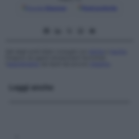
Google
Discover
Fonti preferite
Sali degli acidi biliari coniugati con
glicina
e
taurina
.
Fungono da agenti emulsionanti favorendo
l’
assorbimento
dei lipidi dal piccolo
intestino
.
Leggi anche