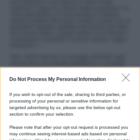
non intendono e non devono in alcun modo
sostituire il rapporto diretto medico-paziente o la
visita specialistica. Si raccomanda di chiedere
sempre il parere del proprio medico curante e/o di
specialisti riguardo qualsiasi indicazione riportata.
Se si hanno dubbi o quesiti sull’uso di un farmaco
è necessario contattare il proprio medico. Leggi il
Disclaimer »
Tutti i diritti riservati. Le immagini utilizzate negli
articoli sono di proprietà dell’editore o concesse
in licenza per l’uso. È vietata la riproduzione non
autorizzata.
Do Not Process My Personal Information
If you wish to opt-out of the sale, sharing to third parties, or
processing of your personal or sensitive information for
Informativa
targeted advertising by us, please use the below opt-out
Privacy Policy
section to confirm your selection.
Cookie Policy
Note Legali
Please note that after your opt-out request is processed you
Preferenze Privacy
may continue seeing interest-based ads based on personal