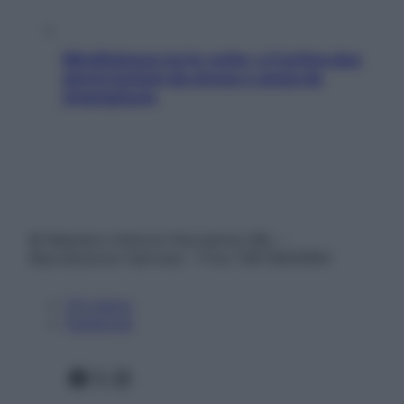
Mindfulness tra le vette: a Cortina due
giorni lontani da stress e ansia da
smartphone
© Belpietro Edizioni Periodiche SRL –
Riproduzione riservata – P.Iva 13673600964
Chi siamo
Pubblicità
Facebook
X
Instagram