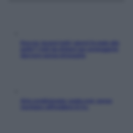
Doccia, lavarsi tutti i giorni fa male alla
pelle? I miti da sfatare per proteggerla
davvero senza stressarla
Aria condizionata: usala così, senza
rischiare raffreddore & Co.