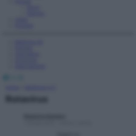
Fitness
Sport
Esercizi
Video
Podcast
Medicina AZ
Farmaci
Calcolatori
Oroscopo
Abbonamenti
Facebook
X
Instagram
Home
»
Medicina A-Z
Rotavirus
Redazione Starbene
1 Gennaio 2025 – Lettura 1 minuto
Seguici su