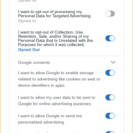
Opted In
grant or deny consent to Google and its third-party tags to
use your data for below specified purposes in below Google
I want to opt-out of processing my
consent section.
Personal Data for Targeted Advertising.
Opted In
I want to opt-out of Collection, Use,
Retention, Sale, and/or Sharing of my
Personal Data that Is Unrelated with the
Purposes for which it was collected.
Opted Out
Google consents
I want to allow Google to enable storage
related to advertising like cookies on web or
device identifiers in apps.
I want to allow my user data to be sent to
Google for online advertising purposes.
I want to allow Google to send me
personalized advertising.