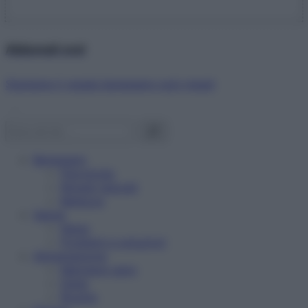
Abbonati ora!
Starbene ti regala benessere ogni mese!
Benessere
Psicologia
Rimedi naturali
Bellezza
Salute
News
Problemi e soluzioni
Alimentazione
Mangiare sano
Diete
Ricette