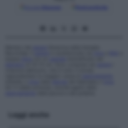
Google
Discover
Fonti preferite
Membro del
genere
Rotavirus della famiglia
Reoviridae. Il
genere
è caratterizzato da
virus
a
RNA
a
doppia
elica
con un
capside
bistratificato del
diametro
di 70-75 nm. Sono compresi nel
genere
i
rotavirus dell’uomo, che in tutto il mondo
rappresentano la maggior causa di
gastroenterite
infantile, il
virus
della
diarrea
del Nebraska, il
virus
SA-11 (della scimmia), nonché agenti della
gastroenterite
delle pecore e del pollame.
Leggi anche