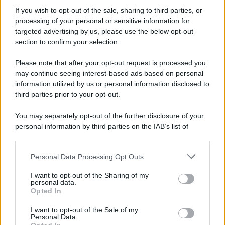
Informativa
Privacy Policy
If you wish to opt-out of the sale, sharing to third parties, or
Cookie Policy
processing of your personal or sensitive information for
Note Legali
targeted advertising by us, please use the below opt-out
Preferenze Privacy
section to confirm your selection.
Please note that after your opt-out request is processed you
may continue seeing interest-based ads based on personal
information utilized by us or personal information disclosed to
third parties prior to your opt-out.
You may separately opt-out of the further disclosure of your
personal information by third parties on the IAB’s list of
downstream participants.
Personal Data Processing Opt Outs
This information may also be disclosed by us to third parties
on the IAB’s List of Downstream Participants that may further
I want to opt-out of the Sharing of my
disclose it to other third parties.
personal data.
Opted In
Please note that this website/app uses one or more Google
services and may gather and store information including but
I want to opt-out of the Sale of my
Personal Data.
not limited to your visit or usage behaviour. You may click to