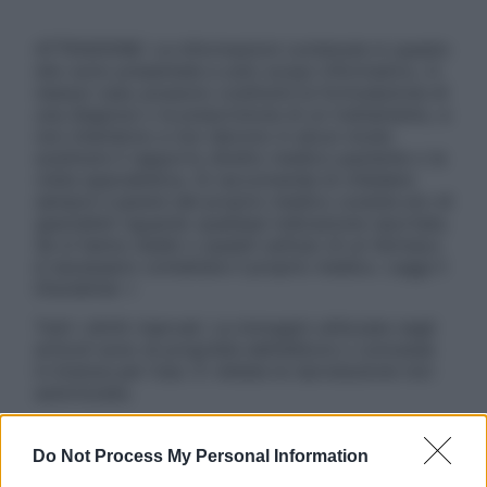
ATTENZIONE: Le informazioni contenute in questo
sito sono presentate a solo scopo informativo, in
nessun caso possono costituire la formulazione di
una diagnosi o la prescrizione di un trattamento, e
non intendono e non devono in alcun modo
sostituire il rapporto diretto medico-paziente o la
visita specialistica. Si raccomanda di chiedere
sempre il parere del proprio medico curante e/o di
specialisti riguardo qualsiasi indicazione riportata.
Se si hanno dubbi o quesiti sull’uso di un farmaco
è necessario contattare il proprio medico. Leggi il
Disclaimer »
Tutti i diritti riservati. Le immagini utilizzate negli
articoli sono di proprietà dell’editore o concesse
in licenza per l’uso. È vietata la riproduzione non
autorizzata.
Do Not Process My Personal Information