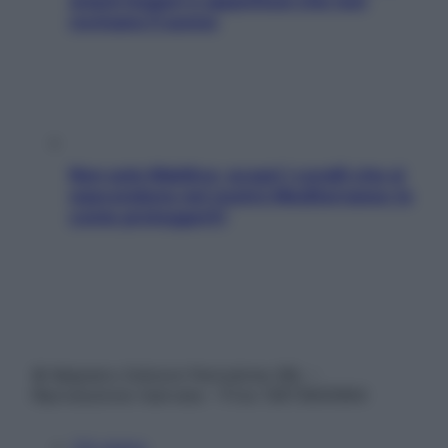
snack leggeri e appetitosi che non
rovinano il sonno
Non solo Maldive: scopri i coralli che si
nascondono nel nostro Mediterraneo (e
come proteggerli)
© Belpietro Edizioni Periodiche SRL –
Riproduzione riservata – P.Iva 13673600964
Chi siamo