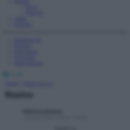
Fitness
Sport
Esercizi
Video
Podcast
Medicina AZ
Farmaci
Calcolatori
Oroscopo
Abbonamenti
Facebook
X
Instagram
Home
»
Medicina A-Z
Rostro
Redazione Starbene
1 Gennaio 2025 – Lettura 1 minuto
Seguici su