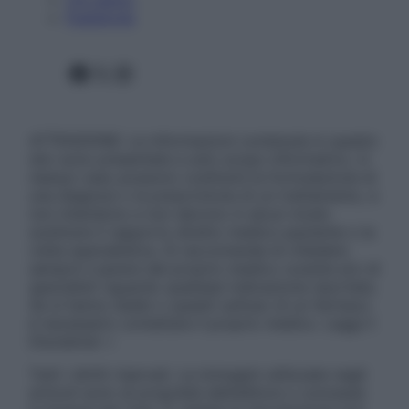
Pubblicità
Facebook
X
Instagram
ATTENZIONE: Le informazioni contenute in questo
sito sono presentate a solo scopo informativo, in
nessun caso possono costituire la formulazione di
una diagnosi o la prescrizione di un trattamento, e
non intendono e non devono in alcun modo
sostituire il rapporto diretto medico-paziente o la
visita specialistica. Si raccomanda di chiedere
sempre il parere del proprio medico curante e/o di
specialisti riguardo qualsiasi indicazione riportata.
Se si hanno dubbi o quesiti sull’uso di un farmaco
è necessario contattare il proprio medico. Leggi il
Disclaimer »
Tutti i diritti riservati. Le immagini utilizzate negli
articoli sono di proprietà dell’editore o concesse