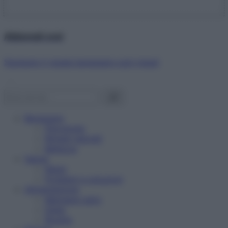
Abbonati ora!
Starbene ti regala benessere ogni mese!
Benessere
Psicologia
Rimedi naturali
Bellezza
Salute
News
Problemi e soluzioni
Alimentazione
Mangiare sano
Diete
Ricette