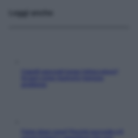
Leggi anche
Capelli spezzati lungo l’attaccatura?
Scopri come risolvere l’annoso
problema
Fame dopo cena? Perché succede e 6