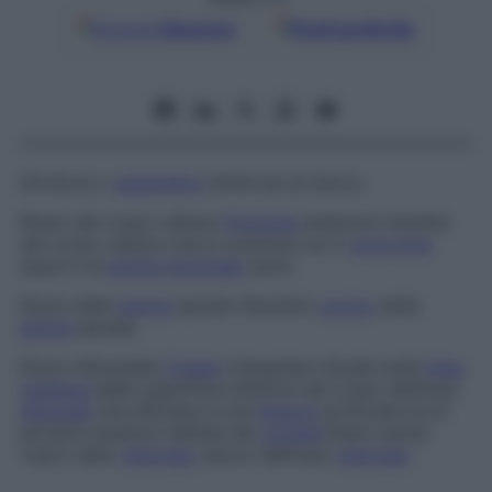
Google
Discover
Fonti preferite
Struttura o
appendice
simile ad un becco.
Rosto del corpo calloso
Porzione
anteriore ristretta
del corpo calloso che si continua con il
ginocchio
sopra e la
lamina terminale
sotto.
Rosto della
lamina
spirale
Obsoleto
uncino
della
lamina
spirale.
Rosto sfenoidale
Cresta
triangolare situata sulla
linea
mediana
della superficie inferiore del corpo dell’osso
sfenoide
che affonda in una
fessura
profonda tra le
porzioni anteriori dell’ala del
vomere
.Detto anche
rostro dello
sfenoide
, becco dell’osso
sfenoide
.