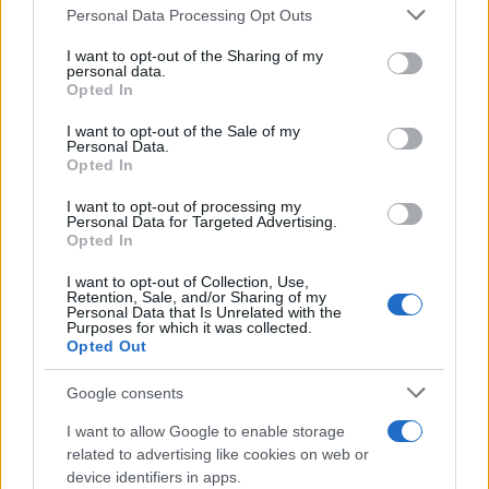
Personal Data Processing Opt Outs
This information may also be disclosed by us to third parties
on the IAB’s List of Downstream Participants that may further
I want to opt-out of the Sharing of my
disclose it to other third parties.
personal data.
Opted In
Please note that this website/app uses one or more Google
services and may gather and store information including but
I want to opt-out of the Sale of my
Personal Data.
not limited to your visit or usage behaviour. You may click to
Opted In
grant or deny consent to Google and its third-party tags to
use your data for below specified purposes in below Google
I want to opt-out of processing my
consent section.
Personal Data for Targeted Advertising.
Opted In
I want to opt-out of Collection, Use,
Retention, Sale, and/or Sharing of my
Personal Data that Is Unrelated with the
Purposes for which it was collected.
Opted Out
Google consents
I want to allow Google to enable storage
related to advertising like cookies on web or
device identifiers in apps.