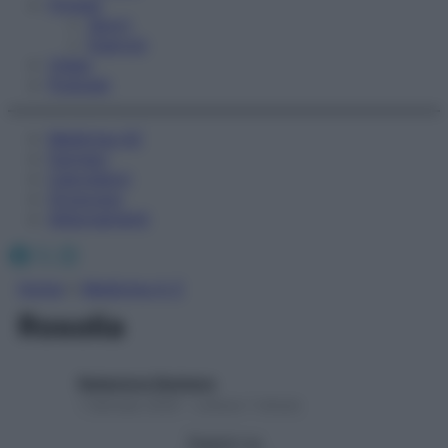
Fitness
Sport
Esercizi
Video
Podcast
Medicina AZ
Farmaci
Calcolatori
Oroscopo
Abbonamenti
Facebook
X
Instagram
Home
»
Medicina A-Z
Rosolia
Redazione Starbene
1 Gennaio 2025 – Lettura 1 minuto
Seguici su