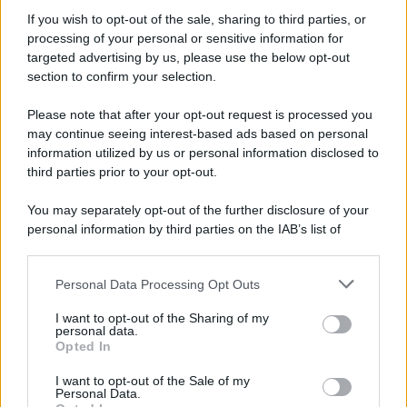
Informativa
Privacy Policy
If you wish to opt-out of the sale, sharing to third parties, or
Cookie Policy
processing of your personal or sensitive information for
Note Legali
targeted advertising by us, please use the below opt-out
Preferenze Privacy
section to confirm your selection.
Please note that after your opt-out request is processed you
may continue seeing interest-based ads based on personal
information utilized by us or personal information disclosed to
third parties prior to your opt-out.
You may separately opt-out of the further disclosure of your
personal information by third parties on the IAB’s list of
downstream participants.
Personal Data Processing Opt Outs
This information may also be disclosed by us to third parties
on the IAB’s List of Downstream Participants that may further
I want to opt-out of the Sharing of my
disclose it to other third parties.
personal data.
Opted In
Please note that this website/app uses one or more Google
services and may gather and store information including but
I want to opt-out of the Sale of my
Personal Data.
not limited to your visit or usage behaviour. You may click to