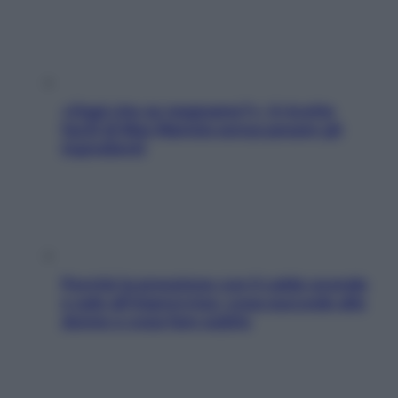
«Oggi che se magnamo?»: 4 ricette
facili di Max Mariola senza pesare gli
ingredienti
Perché la pressione con il caldo scende
e sale all’improvviso: cosa succede alle
donne e cosa fare subito