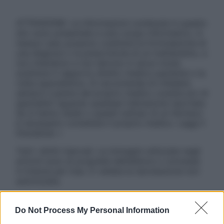
ATTENZIONE: Le informazioni contenute in questo
sito sono presentate a solo scopo informativo, in
nessun caso possono costituire la formulazione di
una diagnosi o la prescrizione di un trattamento, e
non intendono e non devono in alcun modo
sostituire il rapporto diretto medico-paziente o la
visita specialistica. Si raccomanda di chiedere
sempre il parere del proprio medico curante e/o di
specialisti riguardo qualsiasi indicazione riportata.
Se si hanno dubbi o quesiti sull’uso di un farmaco
è necessario contattare il proprio medico. Leggi il
Disclaimer »
Tutti i diritti riservati. Le immagini utilizzate negli
articoli sono di proprietà dell’editore o concesse
in licenza per l’uso. È vietata la riproduzione non
autorizzata.
Do Not Process My Personal Information