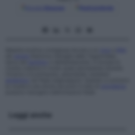
Google
Discover
Fonti preferite
Malattia eruttiva contagiosa dovuta a un
virus
a
RNA
del
genere
Rubivirus
(famiglia delle Togaviridae),
tipica del
bambino
e dell’adolescente. In Europa la
rosolia colpisce in modo quasi permanente durante
l’inverno e la primavera, assumendo carattere
epidemico
nei Paesi anglosassoni. Quando a contrarre
la rosolia è una donna nei primi 4 mesi di
gravidanza
possono insorgere malformazioni fetali.
Leggi anche