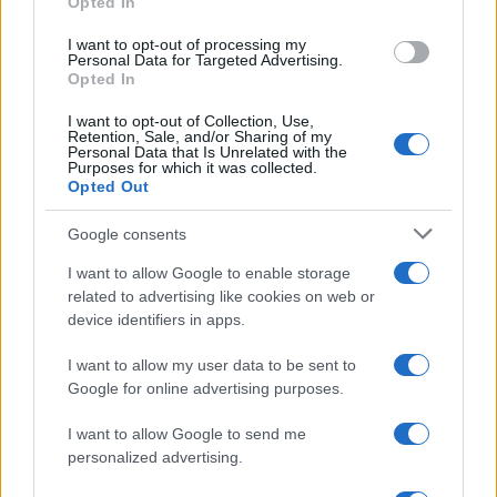
Opted In
grant or deny consent to Google and its third-party tags to
use your data for below specified purposes in below Google
I want to opt-out of processing my
consent section.
Personal Data for Targeted Advertising.
Opted In
I want to opt-out of Collection, Use,
Retention, Sale, and/or Sharing of my
Personal Data that Is Unrelated with the
Purposes for which it was collected.
Opted Out
Google consents
I want to allow Google to enable storage
related to advertising like cookies on web or
device identifiers in apps.
I want to allow my user data to be sent to
Google for online advertising purposes.
I want to allow Google to send me
personalized advertising.