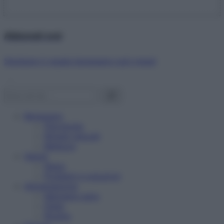
Abbonati ora!
Starbene ti regala benessere ogni mese!
Benessere
Psicologia
Rimedi naturali
Bellezza
Salute
News
Problemi e soluzioni
Alimentazione
Mangiare sano
Diete
Ricette