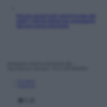
Doccia, lavarsi tutti i giorni fa male alla
pelle? I miti da sfatare per proteggerla
davvero senza stressarla
© Belpietro Edizioni Periodiche SRL –
Riproduzione riservata – P.Iva 13673600964
Chi siamo
Pubblicità
Facebook
X
Instagram